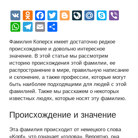
V
O
F
T
Bl
Li
M
S
Vi
K
d
a
wi
o
v
ail
ky
b
W
T
E
О
n
c
tt
g
e
.R
p
er
h
el
m
тп
Фамилия Коперск имеет достаточно редкое
o
e
er
g
J
u
e
at
e
ail
р
происхождение и довольно интересное
kl
b
er
o
s
gr
а
значение. В этой статье мы рассмотрим
a
o
ur
историю происхождения этой фамилии, ее
A
a
в
распространение в мире, правильную написание
ss
o
n
p
m
и
и склонение, а также профессии, которые могут
ni
k
al
p
ть
быть наиболее подходящими для людей с этой
фамилией. Также мы расскажем о некоторых
ki
известных людях, которые носят эту фамилию.
Происхождение и значение
Эта фамилия происходит от немецкого слова
«Kopf», что означает «голова». Вероятно, она