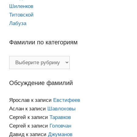
Шиленков
Титовской
Лабуза
Фамилии по категориям
Фамилии
по
категориям
Обсуждение фамилий
Ярослав
к записи
Евстифеев
Аслан
к записи
Шавлоховы
Сергей
к записи
Таравков
Сергей
к записи
Головчан
Давид
к записи
Джуманов