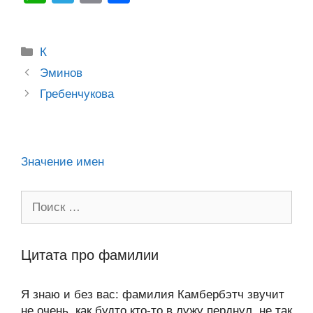
n
c
tt
g
e
.R
p
er
h
el
m
тп
o
e
er
g
J
u
e
at
e
ail
р
Рубрики
kl
b
er
o
К
s
gr
а
Post
a
o
ur
Эминов
A
a
в
navigation
Гребенчукова
ss
o
n
p
m
и
ni
k
al
p
ть
ki
Значение имен
Поиск:
Цитата про фамилии
Я знаю и без вас: фамилия Камбербэтч звучит
не очень, как будто кто-то в лужу перднул, не так