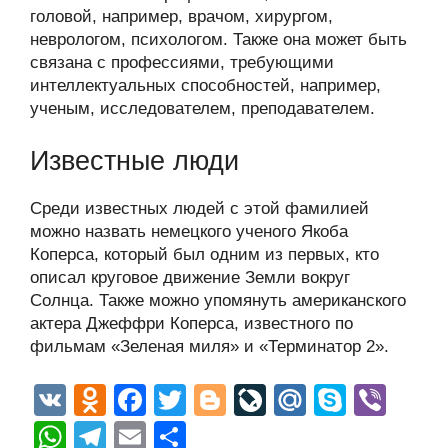
головой, например, врачом, хирургом,
неврологом, психологом. Также она может быть
связана с профессиями, требующими
интеллектуальных способностей, например,
ученым, исследователем, преподавателем.
Известные люди
Среди известных людей с этой фамилией
можно назвать немецкого ученого Якоба
Коперса, который был одним из первых, кто
описал круговое движение Земли вокруг
Солнца. Также можно упомянуть американского
актера Джеффри Коперса, известного по
фильмам «Зеленая миля» и «Терминатор 2».
V
O
F
T
Bl
Li
M
S
Vi
K
d
a
wi
o
v
ail
ky
b
W
T
E
О