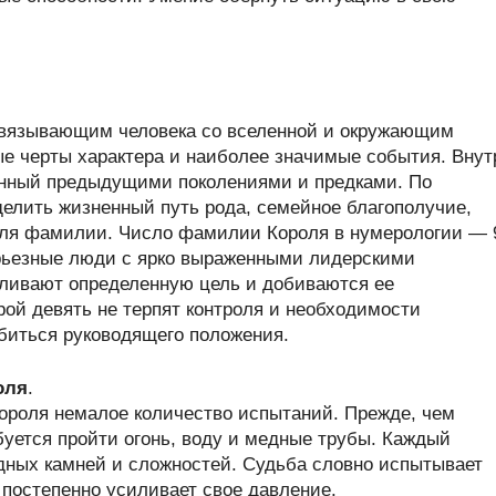
связывающим человека со вселенной и окружающим
ые черты характера и наиболее значимые события. Внут
енный предыдущими поколениями и предками. По
елить жизненный путь рода, семейное благополучие,
теля фамилии. Число фамилии Короля в нумерологии — 
рьезные люди с ярко выраженными лидерскими
авливают определенную цель и добиваются ее
й девять не терпят контроля и необходимости
обиться руководящего положения.
оля
.
роля немалое количество испытаний. Прежде, чем
буется пройти огонь, воду и медные трубы. Каждый
одных камней и сложностей. Судьба словно испытывает
постепенно усиливает свое давление.