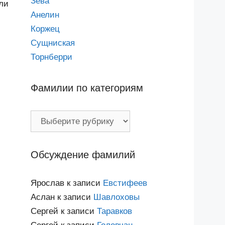
Зева
ли
Анелин
Коржец
Сущниская
Торнберри
Фамилии по категориям
Фамилии
по
категориям
Обсуждение фамилий
Ярослав
к записи
Евстифеев
Аслан
к записи
Шавлоховы
Сергей
к записи
Таравков