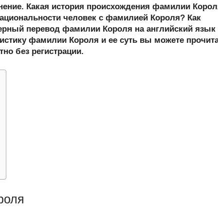
er
at
e
ail
р
онение. Какая история происхождения фамилии Коро
s
gr
а
ациональности человек с фамилией Короля? Как
рный перевод фамилии Короля на английский язык
A
a
в
истику фамилии Короля и ее суть вы можете прочит
p
m
и
тно без регистрации.
p
ть
роля