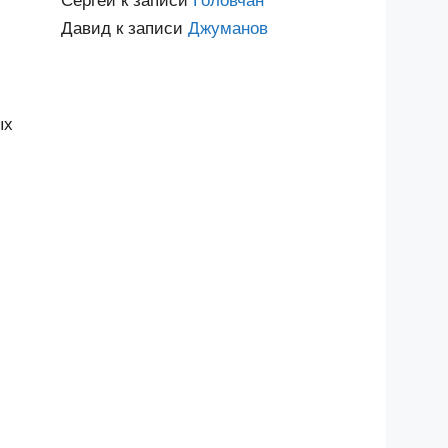
Сергей
к записи
Головчан
Давид
к записи
Джуманов
ых