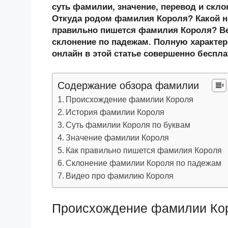
n
c
tt
g
e
.R
p
суть фамилии, значение, перевод и скл
o
e
er
g
J
u
e
Откуда родом фамилия Короля? Какой н
правильно пишется фамилия Короля? Ве
kl
b
er
o
склонение по падежам. Полную характер
a
o
ur
онлайн в этой статье совершенно беспла
ss
o
n
ni
k
al
Содержание обзора фамилии
ki
Происхождение фамилии Короля
История фамилии Короля
Суть фамилии Короля по буквам
Значение фамилии Короля
Как правильно пишется фамилия Короля
Склонение фамилии Короля по падежам
Видео про фамилию Короля
Происхождение фамилии Ко