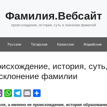
Фамилия.Вебсайт
происхождение, история, суть и значение фамилий
Русские
Татарские
Казахские
Марийские
исхождение, история, суть
 склонение фамилии
Vi
W
T
E
О
y
b
h
el
m
тп
я, а именно ее происхождение, история образовани