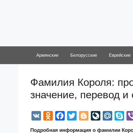
Перейти
к
содержимому
Армянские
Белорусские
Еврейские
Фамилия Короля: про
значение, перевод и
V
O
F
T
Bl
Li
M
S
K
d
a
wi
o
v
ail
k
Подробная информация о фамилии Корол