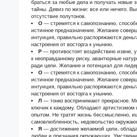
браться за любые дела и получать новые з
тайны. Девиз по жизни: все или ничего. В
отсутствие полутонов.
О
— стремятся к самопознанию, способ
истинное предназначение. Желание соверш
интуиция, правильно распоряжаются деньг
настроения от восторга к унынию.
Р
— противостоят воздействию извне, у
к неоправданному риску, авантюрные нату
ради цели. Желание и потенциал для лиде
О
— стремятся к самопознанию, способ
истинное предназначение. Желание соверш
интуиция, правильно распоряжаются деньг
настроения от восторга к унынию.
Л
— тонко воспринимают прекрасное. Мя
ключик к каждому. Обладают артистизмом
опытом. Не тратят жизнь бессмысленно, и
самовлюбленность, недовольство окружа
Я
— достижение желаемой цели, облада
любви и признания окружающих. Умственн