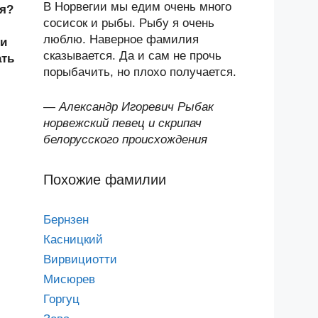
В Норвегии мы едим очень много
ля?
сосисок и рыбы. Рыбу я очень
люблю. Наверное фамилия
 и
сказывается. Да и сам не прочь
ать
порыбачить, но плохо получается.
—
Александр Игоревич Рыбак
норвежский певец и скрипач
белорусского происхождения
Похожие фамилии
Бернзен
Касницкий
Вирвициотти
Мисюрев
Горгуц