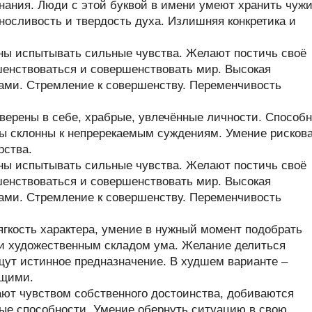
нания. Люди с этой буквой в имени умеют хранить чуж
ыносливость и твердость духа. Излишняя конкретика и
ны испытывать сильные чувства. Желают постичь своё
енствоваться и совершенствовать мир. Высокая
ами. Стремление к совершенству. Переменчивость
верены в себе, храбрые, увлечённые личности. Способ
ры склонны к непререкаемым суждениям. Умение рисков
рства.
ны испытывать сильные чувства. Желают постичь своё
енствоваться и совершенствовать мир. Высокая
ами. Стремление к совершенству. Переменчивость
гкость характера, умение в нужный момент подобрать
 и художественным складом ума. Желание делиться
щут истинное предназначение. В худшем варианте –
ющими.
ют чувством собственного достоинства, добиваются
ые способности. Умение обернуть ситуацию в свою