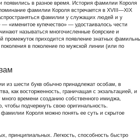
 появились в разное время. История фамилии Короля
упоминание фамилии Короля встречается в XVIII—XIX
 распространяться фамилии у служащих людей и у
ое — «именитое купечество» — удостаивалось чести
чинают называться многочисленные боярские и
ой промежуток приходится появление знатных фамильн
поколения в поколение по мужской линии (или по
квам
ии из шести букв обычно принадлежат особам, в
тва, как восторженность, граничащая с экзальтацией, и
т много времени созданию собственного имиджа,
о, чтобы подчеркнуть свою оригинальность.
 фамилии Короля можно понять ее суть и скрытое
х, принципиальных. Легкость, способность быстро