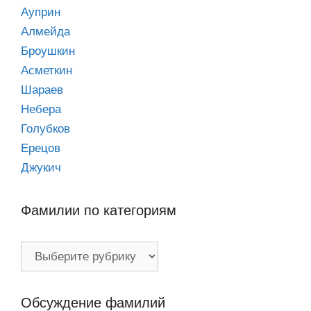
Ауприн
Алмейда
Броушкин
Асметкин
Шараев
Небера
Голубков
Ерецов
Джукич
Фамилии по категориям
Фамилии
по
категориям
Обсуждение фамилий