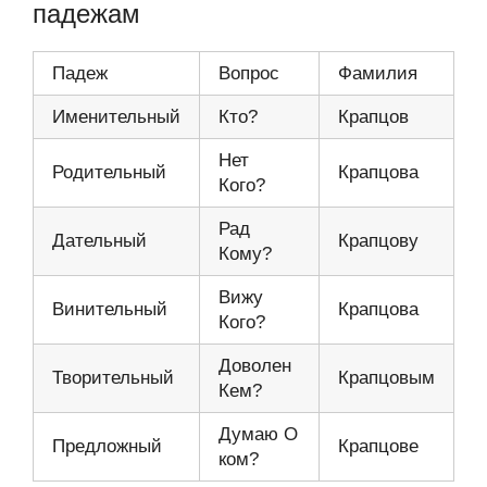
падежам
Падеж
Вопрос
Фамилия
Именительный
Кто?
Крапцов
Нет
Родительный
Крапцова
Кого?
Рад
Дательный
Крапцову
Кому?
Вижу
Винительный
Крапцова
Кого?
Доволен
Творительный
Крапцовым
Кем?
Думаю О
Предложный
Крапцове
ком?