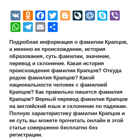
V
O
F
T
Bl
Li
M
S
Vi
K
d
a
wi
o
v
ail
ky
b
W
T
E
О
n
c
tt
g
e
.R
p
er
h
el
m
тп
Подробная информация о фамилии Крапцов,
o
e
er
g
J
u
e
at
e
ail
р
а именно ее происхождение, история
kl
b
er
o
s
gr
а
образования, суть фамилии, значение,
a
o
ur
перевод и склонение. Какая история
A
a
в
происхождения фамилии Крапцов? Откуда
ss
o
n
p
m
и
родом фамилия Крапцов? Какой
ni
k
al
p
ть
национальности человек с фамилией
Крапцов? Как правильно пишется фамилия
ki
Крапцов? Верный перевод фамилии Крапцов
на английский язык и склонение по падежам.
Полную характеристику фамилии Крапцов и
ее суть вы можете прочитать онлайн в этой
статье совершенно бесплатно без
регистрации.