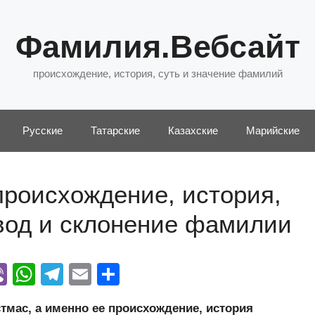
Фамилия.Вебсайт
происхождение, история, суть и значение фамилий
Русские
Татарские
Казахские
Марийские
роисхождение, история,
евод и склонение фамилии
Vi
W
T
E
О
y
b
h
el
m
тп
мас, а именно ее происхождение, история