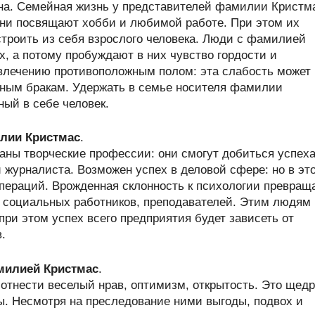
ена. Семейная жизнь у представителей фамилии Кристм
 они посвящают хобби и любимой работе. При этом их
 строить из себя взрослого человека. Люди с фамилией
 а потому пробуждают в них чувство гордости и
увлечению противоположным полом: эта слабость может
рным бракам. Удержать в семье носителя фамилии
ый в себе человек.
лии Кристмас
.
ны творческие профессии: они смогут добиться успеха
 журналиста. Возможен успех в деловой сфере: но в эт
операций. Врожденная склонность к психологии превращ
, социальных работников, преподавателей. Этим людям
ри этом успех всего предприятия будет зависеть от
.
амилией Кристмас
.
тнести веселый нрав, оптимизм, открытость. Это щед
ы. Несмотря на преследование ними выгоды, подвох и