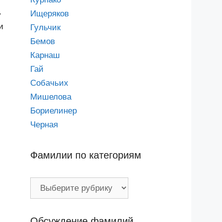
Ищеряков
у
и
Гульчик
Бемов
Карнаш
Гай
Собачьих
Мишелова
Бориелинер
Черная
Фамилии по категориям
Фамилии
по
категориям
Обсуждение фамилий