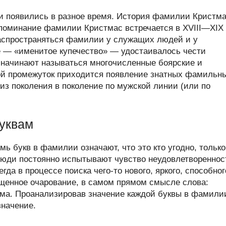
 появились в разное время. История фамилии Кристм
 упоминание фамилии Кристмас встречается в XVIII—XIX
 распространяться фамилии у служащих людей и у
ое — «именитое купечество» — удостаивалось чести
 начинают называться многочисленные боярские и
ой промежуток приходится появление знатных фамильн
из поколения в поколение по мужской линии (или по
уквам
ь букв в фамилии означают, что это кто угодно, только
люди постоянно испытывают чувство неудовлетвореннос
а в процессе поиска чего-то нового, яркого, способног
щенное очарование, в самом прямом смысле слова:
ума. Проанализировав значение каждой буквы в фамили
значение.