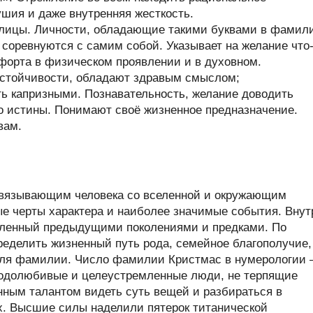
ушия и даже внутренняя жесткость.
ллицы. Личности, обладающие такими буквами в фамил
и соревнуются с самим собой. Указывает на желание что
форта в физическом проявлении и в духовном.
стойчивости, обладают здравым смыслом;
ь капризными. Познавательность, желание доводить
до истины. Понимают своё жизненное предназначение.
вам.
связывающим человека со вселенной и окружающим
ые черты характера и наиболее значимые события. Внут
пленный предыдущими поколениями и предками. По
еделить жизненный путь рода, семейное благополучие,
теля фамилии. Число фамилии Кристмас в нумерологии
одолюбивые и целеустремленные люди, не терпящие
нным талантом видеть суть вещей и разбираться в
х. Высшие силы наделили пятерок титанической