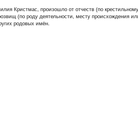
лия Кристмас, произошло от отчеств (по крестильном
розвищ (по роду деятельности, месту происхождения ил
других родовых имён.