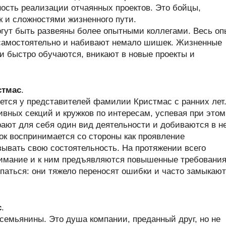
ность реализации отчаянных проектов. Это бойцы,
к и сложностями жизненного пути.
гут быть развеяны более опытными коллегами. Весь оп
самостоятельно и набивают немало шишек. Жизненные
ни быстро обучаются, вникают в новые проекты и
стмас
.
ется у представителей фамилии Кристмас с ранних лет
ивных секций и кружков по интересам, успевая при этом
рают для себя один вид деятельности и добиваются в н
к воспринимается со стороны как проявление
зывать свою состоятельность. На протяжении всего
нимание и к ним предъявляются повышенные требования
аться: они тяжело переносят ошибки и часто замыкаю
с
.
емьянины. Это душа компании, преданный друг, но не