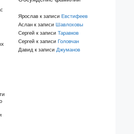
ас
Ярослав
к записи
Евстифеев
Аслан
к записи
Шавлоховы
Сергей
к записи
Таравков
Сергей
к записи
Головчан
ых
Давид
к записи
Джуманов
ти
о
и