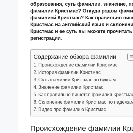
n
c
tt
g
e
.R
p
образования, суть фамилии, значение, п
o
e
er
g
J
u
e
фамилии Кристмас? Откуда родом фамил
фамилией Кристмас? Как правильно пи
kl
b
er
o
Кристмас на английский язык и склонен
a
o
ur
Кристмас и ее суть вы можете прочитать
ss
o
n
регистрации.
ni
k
al
Содержание обзора фамилии
ki
Происхождение фамилии Кристмас
История фамилии Кристмас
Суть фамилии Кристмас по буквам
Значение фамилии Кристмас
Как правильно пишется фамилия Кристма
Склонение фамилии Кристмас по падежа
Видео про фамилию Кристмас
Происхождение фамилии Кр