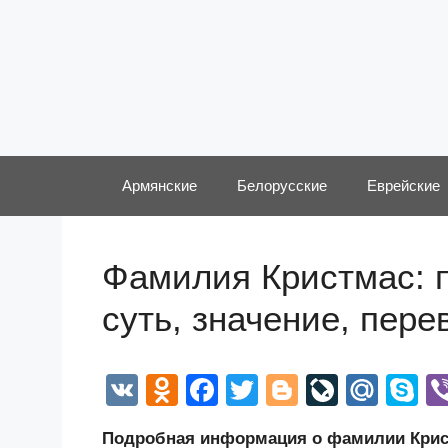
Перейти
к
содержимому
Армянские
Белорусские
Еврейские
Фамилия Кристмас: п
суть, значение, пер
V
O
F
T
Bl
Li
M
S
K
d
a
wi
o
v
ail
k
Подробная информация о фамилии Крист