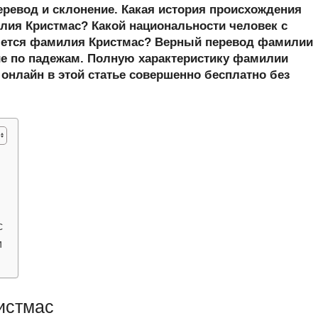
er
at
e
ail
р
еревод и склонение. Какая история происхождения
s
gr
а
ия Кристмас? Какой национальности человек с
шется фамилия Кристмас? Верный перевод фамилии
A
a
в
ие по падежам. Полную характеристику фамилии
p
m
и
 онлайн в этой статье совершенно бесплатно без
p
ть
с
м
истмас