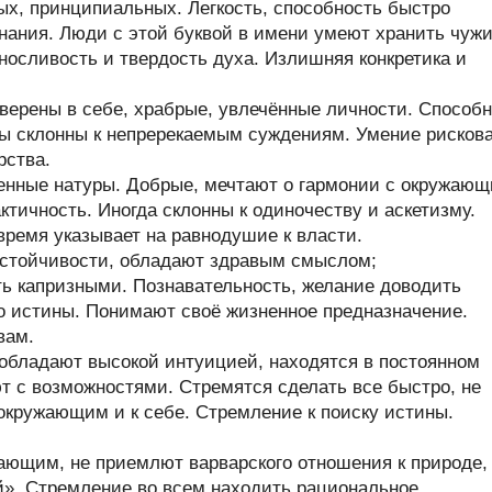
х, принципиальных. Легкость, способность быстро
нания. Люди с этой буквой в имени умеют хранить чуж
ыносливость и твердость духа. Излишняя конкретика и
верены в себе, храбрые, увлечённые личности. Способ
ры склонны к непререкаемым суждениям. Умение рисков
рства.
енные натуры. Добрые, мечтают о гармонии с окружаю
тичность. Иногда склонны к одиночеству и аскетизму.
время указывает на равнодушие к власти.
стойчивости, обладают здравым смыслом;
ь капризными. Познавательность, желание доводить
до истины. Понимают своё жизненное предназначение.
вам.
обладают высокой интуицией, находятся в постоянном
т с возможностями. Стремятся сделать все быстро, не
 окружающим и к себе. Стремление к поиску истины.
ающим, не приемлют варварского отношения к природе,
й». Стремление во всем находить рациональное