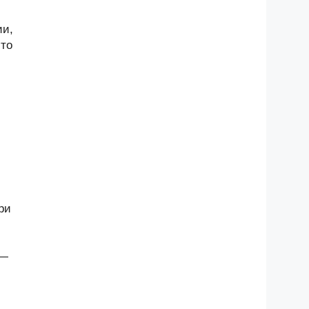
ии,
-то
ри
 —