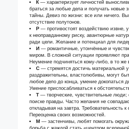
К
— характеризует личностей выносливы
браться за любые дела и получать новые з
тайны. Девиз по жизни: все или ничего. В
отсутствие полутонов.
Р
— противостоят воздействию извне, у
к неоправданному риску, авантюрные нату
ради цели. Желание и потенциал для лиде
И
— романтичные, утончённые и чувств
миром. В сложной ситуации проявляют прак
Неумение подчиняться кому-либо, в то же 
С
— стремятся достичь материальной у
раздражительны, властолюбивы, могут быт
любое дело до конца, умение докопаться 
Умение приспосабливаться к обстоятельст
Т
— творческие, чувствительные люди; 
поиске правды. Часто желания не совпадаю
откладывая на завтра. Требовательность к
Переоценка своих возможностей.
М
— застенчивы, любят помогать окруж
борьба с жаждой стать «центром вселенно