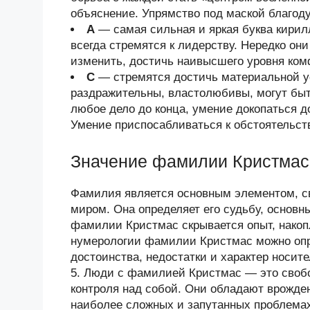
объяснение. Упрямство под маской благод
А
— самая сильная и яркая буква кири
всегда стремятся к лидерству. Нередко он
изменить, достичь наивысшего уровня ком
С
— стремятся достичь материальной у
раздражительны, властолюбивы, могут быт
любое дело до конца, умение докопаться 
Умение приспосабливаться к обстоятельст
Значение фамилии Кристмас
Фамилия является основным элементом, 
миром. Она определяет его судьбу, основн
фамилии Кристмас скрывается опыт, нако
нумерологии фамилии Кристмас можно опр
достоинства, недостатки и характер носи
5. Люди с фамилией Кристмас — это своб
контроля над собой. Они обладают врожде
наиболее сложных и запутанных проблема