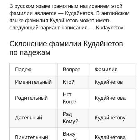
В русском языке грамотным написанием этой
фамилии является — Кудайнетов. В английском
языке фамилия Кудайнетов может иметь
следующий вариант написания — Kudaynetov.
Склонение фамилии Кудайнетов
по падежам
Падеж
Вопрос
Фамилия
Именительный
Кто?
Кудайнетов
Нет
Родительный
Кудайнетова
Кого?
Рад
Дательный
Кудайнетову
Кому?
Вижу
Винительный
Кудайнетова