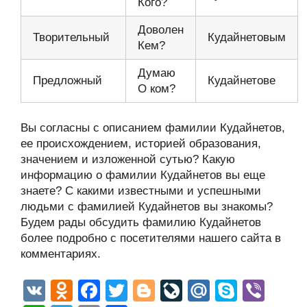
Кого?
Доволен
Творительный
Кудайнетовым
Кем?
Думаю
Предложный
Кудайнетове
О ком?
Вы согласны с описанием фамилии Кудайнетов,
ее происхождением, историей образования,
значением и изложенной сутью? Какую
информацию о фамилии Кудайнетов вы еще
знаете? С какими известными и успешными
людьми с фамилией Кудайнетов вы знакомы?
Будем рады обсудить фамилию Кудайнетов
более подробно с посетителями нашего сайта в
комментариях.
V
O
F
T
Bl
Li
M
S
Vi