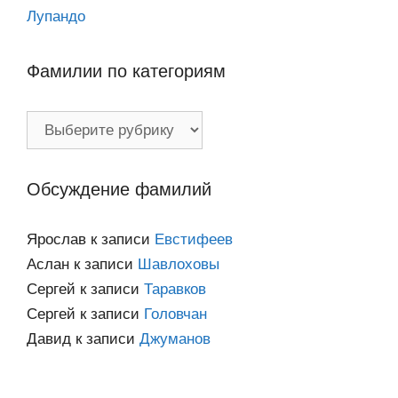
Лупандо
Фамилии по категориям
Фамилии
по
категориям
Обсуждение фамилий
Ярослав
к записи
Евстифеев
Аслан
к записи
Шавлоховы
Сергей
к записи
Таравков
Сергей
к записи
Головчан
Давид
к записи
Джуманов