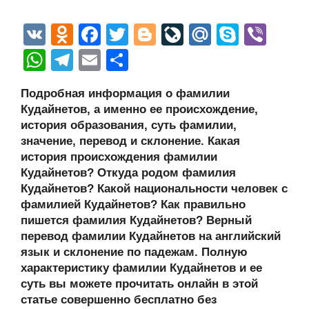
V
O
F
T
Bl
Li
M
S
Vi
K
d
a
wi
o
v
ail
ky
b
W
T
E
О
n
c
tt
g
e
.R
p
er
h
el
m
тп
Подробная информация о фамилии
o
e
er
g
J
u
e
at
e
ail
р
Кудайнетов, а именно ее происхождение,
kl
b
er
o
s
gr
а
история образования, суть фамилии,
a
o
ur
значение, перевод и склонение. Какая
A
a
в
история происхождения фамилии
ss
o
n
p
m
и
Кудайнетов? Откуда родом фамилия
ni
k
al
p
ть
Кудайнетов? Какой национальности человек с
фамилией Кудайнетов? Как правильно
ki
пишется фамилия Кудайнетов? Верный
перевод фамилии Кудайнетов на английский
язык и склонение по падежам. Полную
характеристику фамилии Кудайнетов и ее
суть вы можете прочитать онлайн в этой
статье совершенно бесплатно без