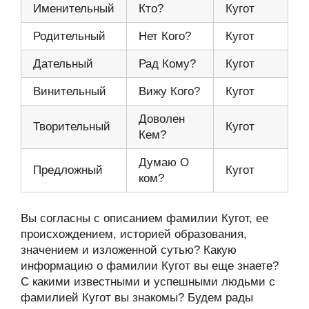
Именительный
Кто?
Кугот
Родительный
Нет Кого?
Кугот
Дательный
Рад Кому?
Кугот
Винительный
Вижу Кого?
Кугот
Доволен
Творительный
Кугот
Кем?
Думаю О
Предложный
Кугот
ком?
Вы согласны с описанием фамилии Кугот, ее
происхождением, историей образования,
значением и изложенной сутью? Какую
информацию о фамилии Кугот вы еще знаете?
С какими известными и успешными людьми с
фамилией Кугот вы знакомы? Будем рады