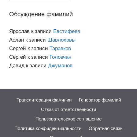
категориям
Обсуждение фамилий
Ярослав
к записи
Евстифеев
Аслан
к записи
Шавлоховы
Сергей
к записи
Таравков
Сергей
к записи
Головчан
Давид
к записи
Джуманов
Транслитерация фамилии
Генератор фамилий
Отказ от ответственности
Пользовательское соглашение
Политика конфиденциальности
Обратная связь