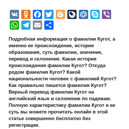
V
O
F
T
Bl
Li
M
S
Vi
K
d
a
wi
o
v
ail
ky
b
W
T
E
О
n
c
tt
g
e
.R
p
er
h
el
m
тп
Подробная информация о фамилии Кугот, а
o
e
er
g
J
u
e
at
e
ail
р
именно ее происхождение, история
kl
b
er
o
s
gr
а
образования, суть фамилии, значение,
a
o
ur
перевод и склонение. Какая история
A
a
в
происхождения фамилии Кугот? Откуда
ss
o
n
p
m
и
родом фамилия Кугот? Какой
ni
k
al
p
ть
национальности человек с фамилией Кугот?
Как правильно пишется фамилия Кугот?
ki
Верный перевод фамилии Кугот на
английский язык и склонение по падежам.
Полную характеристику фамилии Кугот и ее
суть вы можете прочитать онлайн в этой
статье совершенно бесплатно без
регистрации.