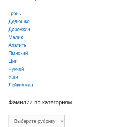
Гронь
Дедюшко
Дорожкин
Малик
Апатиты
Пмнский
Цип
Чукчей
Уши
Лейкихман
Фамилии по категориям
Фамилии
по