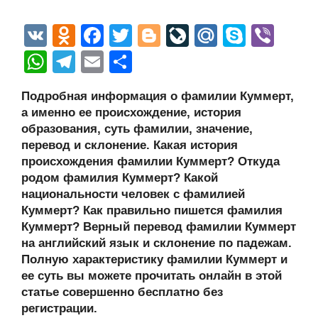
V
O
F
T
Bl
Li
M
S
Vi
K
d
a
wi
o
v
ail
ky
b
W
T
E
О
n
c
tt
g
e
.R
p
er
h
el
m
тп
Подробная информация о фамилии Куммерт,
o
e
er
g
J
u
e
at
e
ail
р
а именно ее происхождение, история
kl
b
er
o
s
gr
а
образования, суть фамилии, значение,
a
o
ur
перевод и склонение. Какая история
A
a
в
происхождения фамилии Куммерт? Откуда
ss
o
n
p
m
и
родом фамилия Куммерт? Какой
ni
k
al
p
ть
национальности человек с фамилией
Куммерт? Как правильно пишется фамилия
ki
Куммерт? Верный перевод фамилии Куммерт
на английский язык и склонение по падежам.
Полную характеристику фамилии Куммерт и
ее суть вы можете прочитать онлайн в этой
статье совершенно бесплатно без
регистрации.