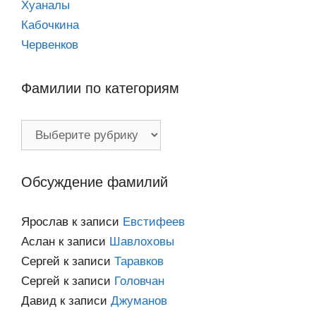
Хуаналы
Кабочкина
Червенков
Фамилии по категориям
Фамилии
по
категориям
Обсуждение фамилий
Ярослав
к записи
Евстифеев
Аслан
к записи
Шавлоховы
Сергей
к записи
Таравков
Сергей
к записи
Головчан
Давид
к записи
Джуманов