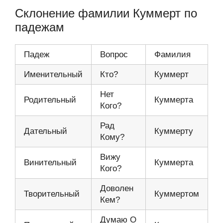
Склонение фамилии Куммерт по
падежам
Падеж
Вопрос
Фамилия
Именительный
Кто?
Куммерт
Нет
Родительный
Куммерта
Кого?
Рад
Дательный
Куммерту
Кому?
Вижу
Винительный
Куммерта
Кого?
Доволен
Творительный
Куммертом
Кем?
Думаю О