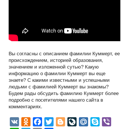
Вы согласны с описанием фамилии Куммерт, ее
происхождением, историей образования,
значением и изложенной сутью? Какую
информацию о фамилии Куммерт вы еще
знаете? С какими известными и успешными
людьми с фамилией Куммерт вы знакомы?
Будем рады обсудить фамилию Куммерт более
подробно с посетителями нашего сайта в
комментариях.
V
O
F
T
Bl
Li
M
S
Vi