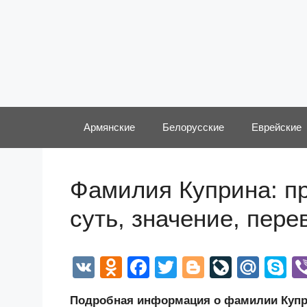
Перейти
к
содержимому
Армянские
Белорусские
Еврейские
Фамилия Куприна: пр
суть, значение, пер
V
O
F
T
Bl
Li
M
S
K
d
a
wi
o
v
ail
k
Подробная информация о фамилии Куприн