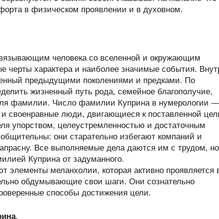
форта в физическом проявлении и в духовном.
связывающим человека со вселенной и окружающим
ые черты характера и наиболее значимые события. Внут
ленный предыдущими поколениями и предками. По
делить жизненный путь рода, семейное благополучие,
теля фамилии. Число фамилии Куприна в нумерологии —
и своенравные люди, двигающиеся к поставленной цел
еля упорством, целеустремленностью и достаточным
 общительны: они старательно избегают компаний и
апрасну. Все выполняемые дела даются им с трудом, но
милией Куприна от задуманного.
ют элементы меланхолии, которая активно проявляется 
ельно обдумывающие свои шаги. Они сознательно
проверенные способы достижения цели.
рина
.