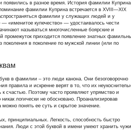
 появились в разное время. История фамилии Куприна
упоминание фамилии Куприна встречается в XVIII—XIX
 распространяться фамилии у служащих людей и у
ое — «именитое купечество» — удостаивалось чести
ачинают называться многочисленные боярские и
ой промежуток приходится появление знатных фамильн
 поколения в поколение по мужской линии (или по
квам
букв в фамилии – это люди канона. Они безоговорочно
я правила и искренне верят в то, что их неукоснитель
 к счастью. Поэтому часто проявляют упрямство и
о никак логически не обосновано. Проанализировав
можно понять ее суть и скрытое значение.
х, принципиальных. Легкость, способность быстро
нания. Люди с этой буквой в имени умеют хранить чуж