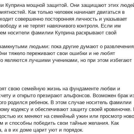
и Куприна мощной защитой. Они защищают этих люде
иятностей. Как только человек начинает двигаться в
ходит совершенно посторонняя личность и указывает
вободу и не терпят навязчивого контроля. Если им
нем носители фамилии Куприна раскрывают свой
замкнутыми людьми: пока другие думают о развлечения
Они тяжело переживают свои ошибки и не любят
то являются лучшими учениками, но при этом избегают
оят свою семейную жизнь на фундаменте любви и
счету и открыто презирают альфонсов. Возможен брак и
орого родился ребенок. В этом случае носитель фамилии
ому кодексу и обеспечивают защиту своей кровиночке.
достью их меняют на семейный ужин или просмотр ново
м и способны победить свои тайные желания. Как
, а в их доме царит уют и порядок.