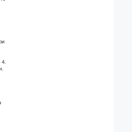
ри
 4.
и.
в