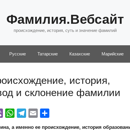
Фамилия.Вебсайт
происхождение, история, суть и значение фамилий
Русские
Татарские
Казахские
Марийские
оисхождение, история,
евод и склонение фамилии
Vi
W
T
E
О
y
b
h
el
m
тп
а, а именно ее происхождение, история образован