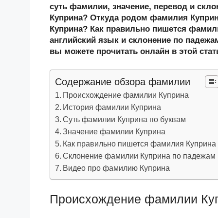
n
c
tt
g
e
.R
p
суть фамилии, значение, перевод и скл
o
e
er
g
J
u
e
Куприна? Откуда родом фамилия Куприн
Куприна? Как правильно пишется фамил
kl
b
er
o
английский язык и склонение по падежа
a
o
ur
вы можете прочитать онлайн в этой стат
ss
o
n
ni
k
al
Содержание обзора фамилии
ki
Происхождение фамилии Куприна
История фамилии Куприна
Суть фамилии Куприна по буквам
Значение фамилии Куприна
Как правильно пишется фамилия Куприна
Склонение фамилии Куприна по падежам
Видео про фамилию Куприна
Происхождение фамилии Ку