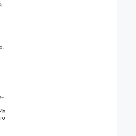
й
х,
з–
 Их
го