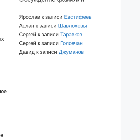
Ярослав
к записи
Евстифеев
Аслан
к записи
Шавлоховы
Сергей
к записи
Таравков
ых
Сергей
к записи
Головчан
Давид
к записи
Джуманов
ное
ие