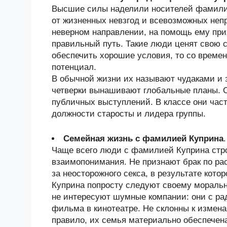
Высшие силы наделили носителей фамили
от жизненных невзгод и всевозможных непр
неверном направлении, на помощь ему при
правильный путь. Такие люди ценят свою с
обеспечить хорошие условия, то со време
потенциал.
В обычной жизни их называют чудаками и 
четверки вынашивают глобальные планы. 
публичных выступлений. В классе они час
должности старосты и лидера группы.
Семейная жизнь с фамилией Куприна
.
Чаще всего люди с фамилией Куприна стр
взаимопонимания. Не признают брак по ра
за неосторожного секса, в результате кот
Куприна попросту следуют своему моральн
не интересуют шумные компании: они с ра
фильма в кинотеатре. Не склонны к измена
правило, их семья материально обеспечена