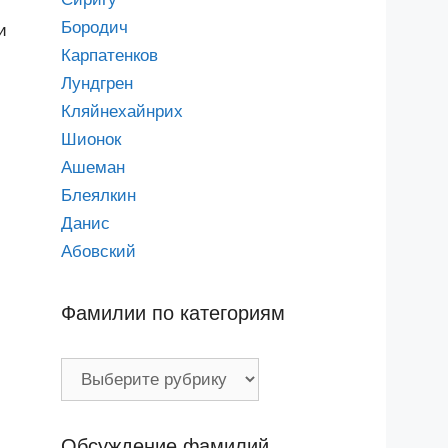
Бородич
и
Карпатенков
Лундгрен
Кляйнехайнрих
Шионок
Ашеман
Блеялкин
Данис
Абовский
Фамилии по категориям
Фамилии
по
категориям
Обсуждение фамилий