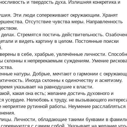
ыносливость и твердость духа. Излишняя конкретика и
душия. Эти люди сопереживают окружающим. Хранят
вершенства. Отсутствие чувства меры. Направленность
ществом.
делах. Стремятся постичь действительность. Озабоче
тали и видеть картину в целом. Постоянные поиски
й.
верены в себе, храбрые, увлечённые личности. Способ
ры склонны к непререкаемым суждениям. Умение рисков
рства.
енные натуры. Добрые, мечтают о гармонии с окружаю
тичность. Иногда склонны к одиночеству и аскетизму.
время указывает на равнодушие к власти.
кой, какая она есть; желание достичь духовного и
ся усердие. Нелюбовь к труду, не вызывающего интерес
е неприятие рутинной работы. Неумение расслабляться
мнения.
ллицы. Личности, обладающие такими буквами в фамил
и соревнуются с самим собой. Указывает на желание что