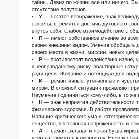
тайны. Девиз по жизни: все или ничего. В
отсутствие полутонов.
У
— богатое воображение, знак велико
секреты, стремятся достичь духовного со
внутрь себя, слабое взаимодействие с об
П
— имеют собственное мнение во всех 
своим внешним видом. Умение обобщать де
своего места в жизни, миссии, новых целе
Р
— противостоят воздействию извне, у
к неоправданному риску, авантюрные нату
ради цели. Желание и потенциал для лиде
И
— романтичные, утончённые и чувств
миром. В сложной ситуации проявляют прак
Неумение подчиняться кому-либо, в то же 
Н
— знак неприятия действительности та
физического здоровья. В работе проявляет
Наличие критического ума и категорическо
обществе, постоянная напряженность и со
А
— самая сильная и яркая буква кири
всегда стремятся к лидерству. Нередко он