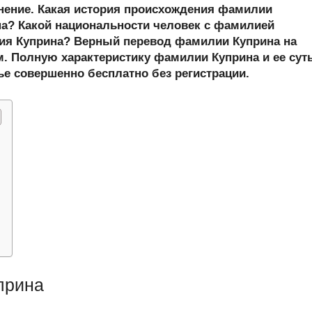
er
at
e
ail
р
онение. Какая история происхождения фамилии
s
gr
а
а? Какой национальности человек с фамилией
ия Куприна? Верный перевод фамилии Куприна на
A
a
в
м. Полную характеристику фамилии Куприна и ее сут
p
m
и
ье совершенно бесплатно без регистрации.
p
ть
прина