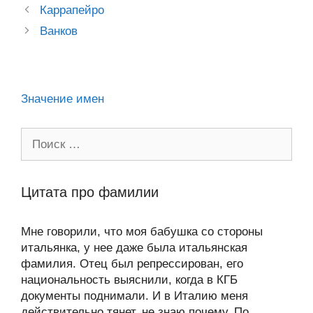
Post
a
o
ur
Каррапейро
A
a
в
navigation
Ванков
ss
o
n
p
m
и
ni
k
al
p
ть
ki
Значение имен
Поиск:
Цитата про фамилии
Мне говорили, что моя бабушка со стороны
итальянка, у нее даже была итальянская
фамилия. Отец был репрессирован, его
национальность выяснили, когда в КГБ
документы поднимали. И в Италию меня
действительно тянет, не знаю почему. По