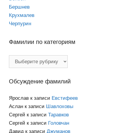
Бершнев
Крухмалев
Черпурин
Фамилии по категориям
Фамилии
по
категориям
Обсуждение фамилий
Ярослав
к записи
Евстифеев
Аслан
к записи
Шавлоховы
Сергей
к записи
Таравков
Сергей
к записи
Головчан
Давид
к записи
Джуманов