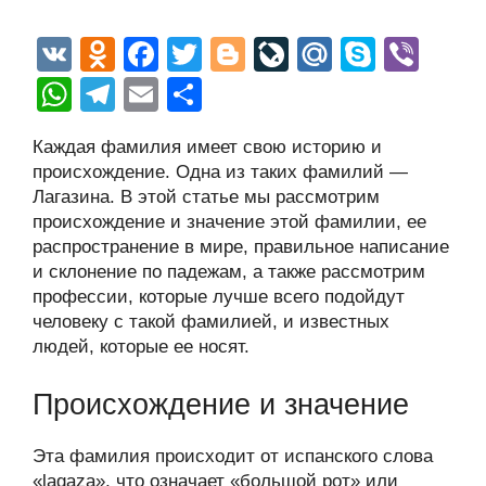
V
O
F
T
Bl
Li
M
S
Vi
K
d
a
wi
o
v
ail
ky
b
W
T
E
О
n
c
tt
g
e
.R
p
er
h
el
m
тп
Каждая фамилия имеет свою историю и
o
e
er
g
J
u
e
at
e
ail
р
происхождение. Одна из таких фамилий —
kl
b
er
o
s
gr
а
Лагазина. В этой статье мы рассмотрим
a
o
ur
происхождение и значение этой фамилии, ее
A
a
в
распространение в мире, правильное написание
ss
o
n
p
m
и
и склонение по падежам, а также рассмотрим
ni
k
al
p
ть
профессии, которые лучше всего подойдут
человеку с такой фамилией, и известных
ki
людей, которые ее носят.
Происхождение и значение
Эта фамилия происходит от испанского слова
«lagaza», что означает «большой рот» или