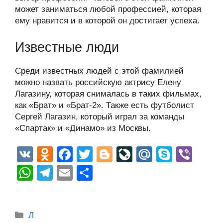
может заниматься любой профессией, которая
ему нравится и в которой он достигает успеха.
Известные люди
Среди известных людей с этой фамилией
можно назвать российскую актрису Елену
Лагазину, которая снималась в таких фильмах,
как «Брат» и «Брат-2». Также есть футболист
Сергей Лагазин, который играл за команды
«Спартак» и «Динамо» из Москвы.
V
O
F
T
Bl
Li
M
S
Vi
K
d
a
wi
o
v
ail
ky
b
W
T
E
О
n
c
tt
g
e
.R
p
er
h
el
m
тп
o
e
er
g
J
u
e
at
e
ail
р
Рубрики
kl
b
er
o
Л
s
gr
а