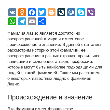
V
O
F
T
Bl
Li
M
S
Vi
K
d
a
wi
o
v
ail
ky
b
W
T
E
О
n
c
tt
g
e
.R
p
er
h
el
m
тп
Фамилия Лавис является достаточно
o
e
er
g
J
u
e
at
e
ail
р
распространенной в мире и имеет свое
kl
b
er
o
s
gr
а
происхождение и значение. В данной статье мы
a
o
ur
рассмотрим историю этой фамилии, ее
A
a
в
распространение в разных странах, правильное
ss
o
n
p
m
и
написание и склонение, а также профессии,
ni
k
al
p
ть
которые могут быть наиболее подходящими для
людей с такой фамилией. Также мы расскажем
ki
о некоторых известных людях с фамилией
Лавис.
Происхождение и значение
Эта фамилия имеет французское