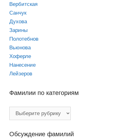
Вербитская
Санчук
Духова
Зарины
Полотебнов
Вьюнова
Хоферле
Нанесение
Лейзеров
Фамилии по категориям
Фамилии
по
категориям
Обсуждение фамилий