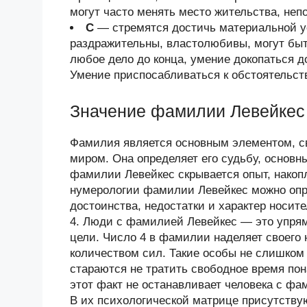
могут часто менять место жительства, неп
С
— стремятся достичь материальной у
раздражительны, властолюбивы, могут быт
любое дело до конца, умение докопаться 
Умение приспосабливаться к обстоятельст
Значение фамилии Левейкес
Фамилия является основным элементом, 
миром. Она определяет его судьбу, основн
фамилии Левейкес скрывается опыт, нако
нумерологии фамилии Левейкес можно опре
достоинства, недостатки и характер носи
4. Люди с фамилией Левейкес — это упря
цели. Число 4 в фамилии наделяет своего
количеством сил. Такие особы не слишком
стараются не тратить свободное время пон
этот факт не останавливает человека с фа
В их психологической матрице присутству