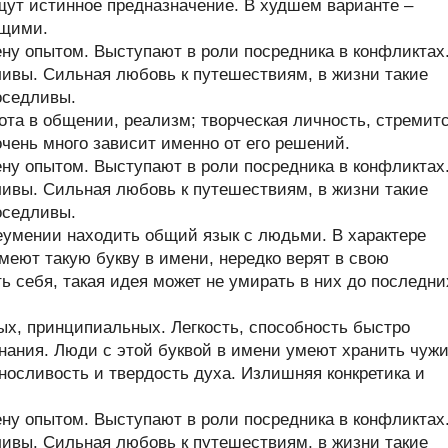
щут истинное предназначение. В худшем варианте –
ющими.
у опытом. Выступают в роли посредника в конфликтах
ивы. Сильная любовь к путешествиям, в жизни такие
оседливы.
та в общении, реализм; творческая личность, стремит
очень много зависит именно от его решений.
у опытом. Выступают в роли посредника в конфликтах
ивы. Сильная любовь к путешествиям, в жизни такие
оседливы.
еумении находить общий язык с людьми. В характере
меют такую букву в имени, нередко верят в свою
ь себя, такая идея может не умирать в них до последни
х, принципиальных. Легкость, способность быстро
нания. Люди с этой буквой в имени умеют хранить чуж
ыносливость и твердость духа. Излишняя конкретика и
у опытом. Выступают в роли посредника в конфликтах
ивы. Сильная любовь к путешествиям, в жизни такие