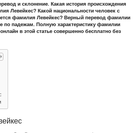
er
at
e
ail
р
еревод и склонение. Какая история происхождения
s
gr
а
ия Левейкес? Какой национальности человек с
шется фамилия Левейкес? Верный перевод фамилии
A
a
в
ие по падежам. Полную характеристику фамилии
p
m
и
 онлайн в этой статье совершенно бесплатно без
p
ть
с
м
вейкес