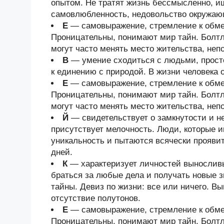
опытом. Не тратят жизнь бессмысленно, и
самовлюбленность, недовольство окружа
Е
— самовыражение, стремление к обмен
Проницательны, понимают мир тайн. Болтл
могут часто менять место жительства, неп
В
— умение сходиться с людьми, просто
к единению с природой. В жизни человека 
Е
— самовыражение, стремление к обмен
Проницательны, понимают мир тайн. Болтл
могут часто менять место жительства, неп
Й
— свидетельствует о замкнутости и н
присутствует мелочность. Люди, которые и
уникальность и пытаются всячески проявит
дней.
К
— характеризует личностей выносливы
браться за любые дела и получать новые з
тайны. Девиз по жизни: все или ничего. В
отсутствие полутонов.
Е
— самовыражение, стремление к обмен
Проницательны, понимают мир тайн. Болтл