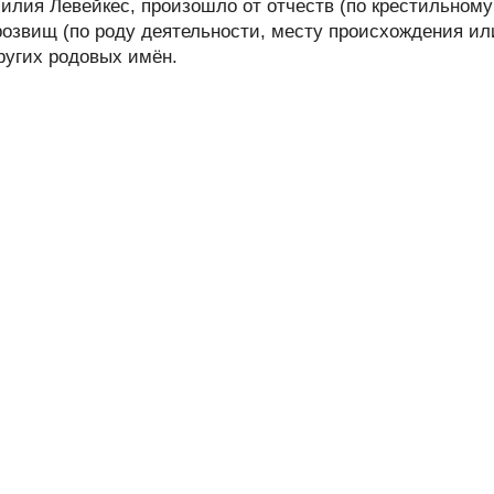
лия Левейкес, произошло от отчеств (по крестильному
розвищ (по роду деятельности, месту происхождения ил
других родовых имён.