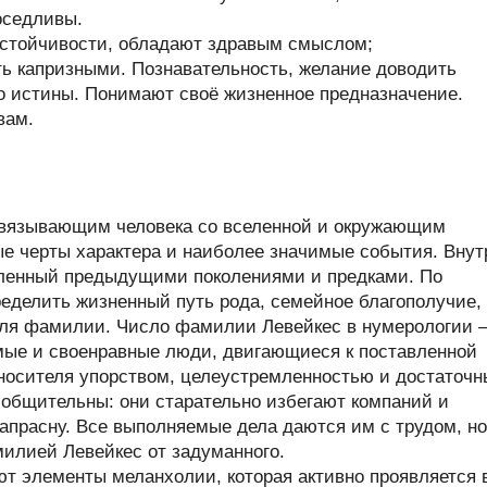
оседливы.
стойчивости, обладают здравым смыслом;
ь капризными. Познавательность, желание доводить
до истины. Понимают своё жизненное предназначение.
вам.
связывающим человека со вселенной и окружающим
ые черты характера и наиболее значимые события. Внут
пленный предыдущими поколениями и предками. По
делить жизненный путь рода, семейное благополучие,
теля фамилии. Число фамилии Левейкес в нумерологии
мые и своенравные люди, двигающиеся к поставленной
 носителя упорством, целеустремленностью и достаточ
 общительны: они старательно избегают компаний и
апрасну. Все выполняемые дела даются им с трудом, но
милией Левейкес от задуманного.
ют элементы меланхолии, которая активно проявляется 