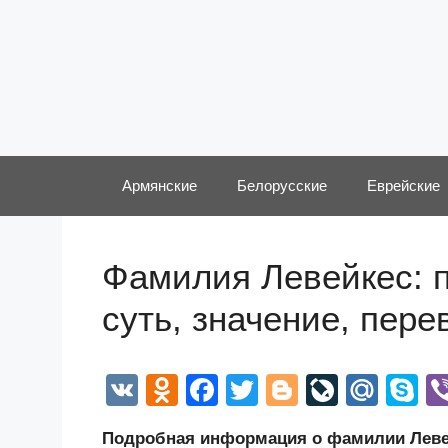
Перейти
к
содержимому
Армянские
Белорусские
Еврейские
Фамилия Левейкес: п
суть, значение, пер
V
O
F
T
Bl
Li
M
S
K
d
a
wi
o
v
ail
k
Подробная информация о фамилии Левей