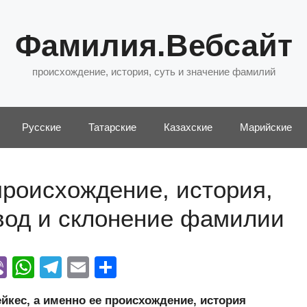
Фамилия.Вебсайт
происхождение, история, суть и значение фамилий
Русские
Татарские
Казахские
Марийские
роисхождение, история,
евод и склонение фамилии
Vi
W
T
E
О
y
b
h
el
m
тп
кес, а именно ее происхождение, история