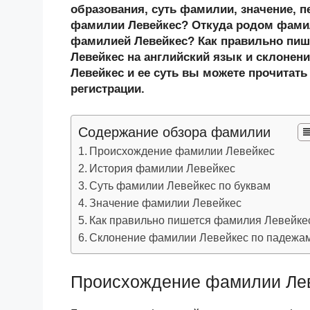
n
c
tt
g
e
.R
p
образования, суть фамилии, значение, п
o
e
er
g
J
u
e
фамилии Левейкес? Откуда родом фамил
фамилией Левейкес? Как правильно пи
kl
b
er
o
Левейкес на английский язык и склонен
a
o
ur
Левейкес и ее суть вы можете прочитать
ss
o
n
регистрации.
ni
k
al
Содержание обзора фамилии
ki
Происхождение фамилии Левейкес
История фамилии Левейкес
Суть фамилии Левейкес по буквам
Значение фамилии Левейкес
Как правильно пишется фамилия Левейке
Склонение фамилии Левейкес по падежа
Происхождение фамилии Ле