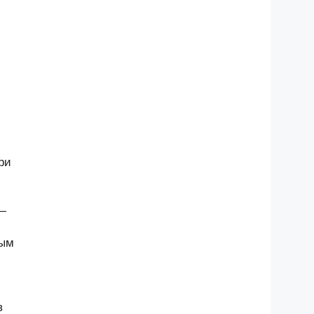
ри
 —
ным
в