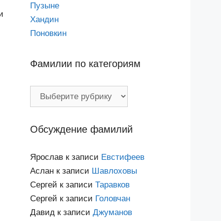
Пузыне
и
Хандин
Поновкин
Фамилии по категориям
Фамилии
по
категориям
Обсуждение фамилий
Ярослав
к записи
Евстифеев
Аслан
к записи
Шавлоховы
Сергей
к записи
Таравков
Сергей
к записи
Головчан
Давид
к записи
Джуманов