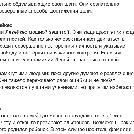
ельно обдумывающие свои шаги. Они сознательно
проверенные способы достижения цели.
ейкес
.
и Левейкес мощной защитой. Они защищают этих люд
иятностей. Как только человек начинает двигаться в
ходит совершенно посторонняя личность и указывает
вободу и не терпят навязчивого контроля. Если им
нем носители фамилии Левейкес раскрывают свой
замкнутыми людьми: пока другие думают о развлечения
Они тяжело переживают свои ошибки и не любят
то являются лучшими учениками, но при этом избегают
с
.
роят свою семейную жизнь на фундаменте любви и
счету и открыто презирают альфонсов. Возможен брак и
орого родился ребенок. В этом случае носитель фамилии