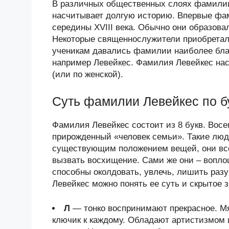
В различных общественных слоях фамилии
насчитывает долгую историю. Впервые фам
середины XVIII века. Обычно они образова
Некоторые священнослужители приобретал
ученикам давались фамилии наиболее бла
например Левейкес. Фамилия Левейкес нас
(или по женской).
Суть фамилии Левейкес по б
Фамилия Левейкес состоит из 8 букв. Восем
прирожденный «человек семьи». Такие люд
существующим положением вещей, они всегд
вызвать восхищение. Сами же они – вопло
способны околдовать, увлечь, лишить раз
Левейкес можно понять ее суть и скрытое 
Л
— тонко воспринимают прекрасное. Мя
ключик к каждому. Обладают артистизмом