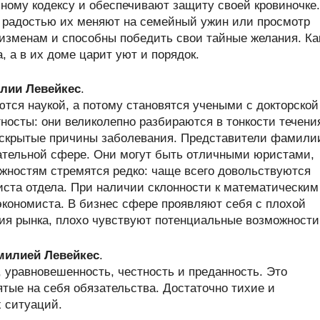
ному кодексу и обеспечивают защиту своей кровиночке.
 радостью их меняют на семейный ужин или просмотр
 изменам и способны победить свои тайные желания. Ка
, а в их доме царит уют и порядок.
лии Левейкес
.
тся наукой, а потому становятся учеными с докторской
носты: они великолепно разбираются в тонкости течени
ь скрытые причины заболевания. Представители фамили
дательной сфере. Они могут быть отличными юристами,
жностям стремятся редко: чаще всего довольствуются
ста отдела. При наличии склонности к математическим
экономиста. В бизнес сфере проявляют себя с плохой
ния рынка, плохо чувствуют потенциальные возможности
амилией Левейкес
.
уравновешенность, честность и преданность. Это
тые на себя обязательства. Достаточно тихие и
 ситуаций.