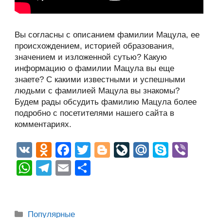
Вы согласны с описанием фамилии Мацула, ее
происхождением, историей образования,
значением и изложенной сутью? Какую
информацию о фамилии Мацула вы еще
знаете? С какими известными и успешными
людьми с фамилией Мацула вы знакомы?
Будем рады обсудить фамилию Мацула более
подробно с посетителями нашего сайта в
комментариях.
V
O
F
T
Bl
Li
M
S
Vi
K
d
a
wi
o
v
ail
ky
b
W
T
E
О
n
c
tt
g
e
.R
p
er
h
el
m
тп
o
e
er
g
J
u
e
at
e
ail
р
kl
b
er
o
s
gr
а
Рубрики
Популярные