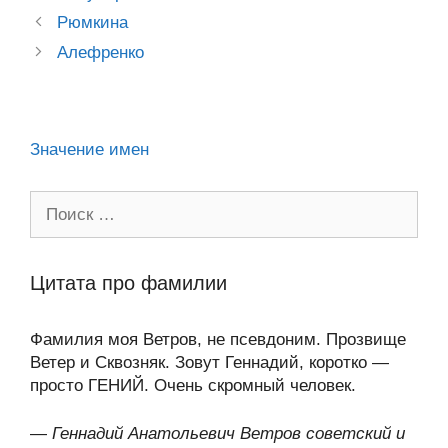
a
o
ur
A
a
в
Post
Рюмкина
ss
o
n
navigation
p
m
и
Алефренко
ni
k
al
p
ть
ki
Значение имен
Поиск:
Цитата про фамилии
Фамилия моя Ветров, не псевдоним. Прозвище
Ветер и Сквозняк. Зовут Геннадий, коротко —
просто ГЕНИЙ. Очень скромный человек.
—
Геннадий Анатольевич Ветров советский и