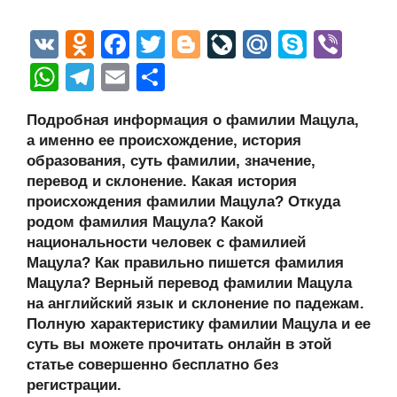
V
O
F
T
Bl
Li
M
S
Vi
K
d
a
wi
o
v
ail
ky
b
W
T
E
О
n
c
tt
g
e
.R
p
er
h
el
m
тп
Подробная информация о фамилии Мацула,
o
e
er
g
J
u
e
at
e
ail
р
а именно ее происхождение, история
kl
b
er
o
s
gr
а
образования, суть фамилии, значение,
a
o
ur
перевод и склонение. Какая история
A
a
в
происхождения фамилии Мацула? Откуда
ss
o
n
p
m
и
родом фамилия Мацула? Какой
ni
k
al
p
ть
национальности человек с фамилией
Мацула? Как правильно пишется фамилия
ki
Мацула? Верный перевод фамилии Мацула
на английский язык и склонение по падежам.
Полную характеристику фамилии Мацула и ее
суть вы можете прочитать онлайн в этой
статье совершенно бесплатно без
регистрации.