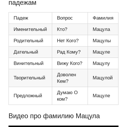
падежам
Падеж
Вопрос
Фамилия
Именительный
Кто?
Мацула
Родительный
Нет Кого?
Мацулы
Дательный
Рад Кому?
Мацуле
Винительный
Вижу Кого?
Мацулу
Доволен
Творительный
Мацулой
Кем?
Думаю О
Предложный
Мацуле
ком?
Видео про фамилию Мацула