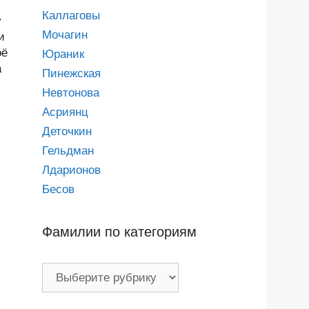
Каллаговы
у
Мочагин
и
оё
Юраник
а
Пинежская
Невтонова
Асриянц
Деточкин
Гельдман
Лдарионов
Бесов
Фамилии по категориям
Фамилии
по
категориям