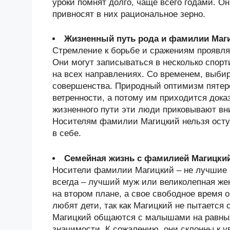
уроки помнят долго, чаще всего годами. О
привносят в них рациональное зерно.
Жизненный путь рода и фамилии Маг
Стремление к борьбе и сражениям проявля
Они могут записываться в несколько спорт
на всех направлениях. Со временем, выби
совершенства. Природный оптимизм пятеро
ветренности, а потому им приходится дока
жизненного пути эти люди приковывают в
Носителям фамилии Магицкий нельзя оступ
в себе.
Семейная жизнь с фамилией Магицки
Носители фамилии Магицкий – не лучшие с
всегда – лучший муж или великолепная ж
на втором плане, а свое свободное время
любят дети, так как Магицкий не пытается
Магицкий общаются с малышами на равных,
значимости. К сожалению, они склонны к 