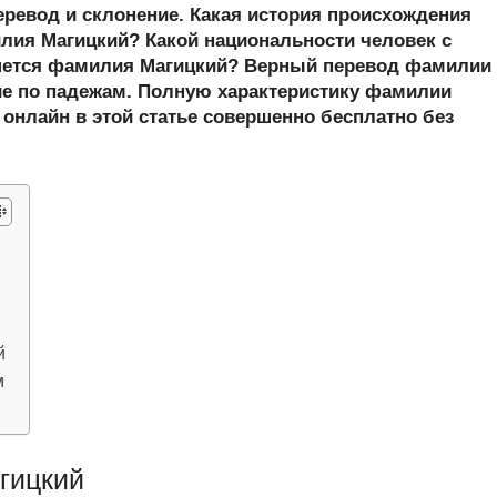
er
at
e
ail
р
еревод и склонение. Какая история происхождения
s
gr
а
ия Магицкий? Какой национальности человек с
шется фамилия Магицкий? Верный перевод фамилии
A
a
в
ие по падежам. Полную характеристику фамилии
p
m
и
 онлайн в этой статье совершенно бесплатно без
p
ть
й
м
гицкий