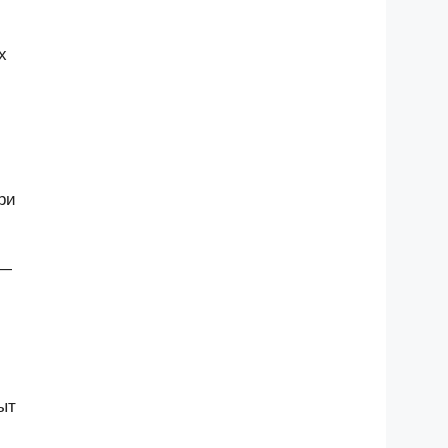
х
ри
 —
ыт