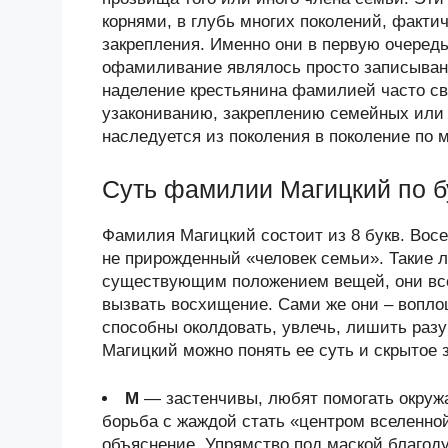
корнями, в глубь многих поколений, факт
закрепления. Именно они в первую очередь
офамиливание являлось просто записыван
наделение крестьянина фамилией часто с
узакониванию, закреплению семейных или
наследуется из поколения в поколение по 
Суть фамилии Магицкий по б
Фамилия Магицкий состоит из 8 букв. Восем
не прирожденный «человек семьи». Такие 
существующим положением вещей, они всегд
вызвать восхищение. Сами же они – вопло
способны околдовать, увлечь, лишить раз
Магицкий можно понять ее суть и скрытое 
М
— застенчивы, любят помогать окруж
борьба с жаждой стать «центром вселенно
объяснение. Упрямство под маской благод