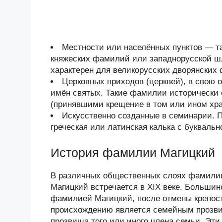
Местности или населённых пунктов — та
княжеских фамилий или западнорусской шл
характерен для великорусских дворянских 
Церковных приходов (церквей), в свою 
имён святых. Такие фамилии исторически
(принявшими крещение в том или ином хра
Искусственно созданные в семинарии. 
греческая или латинская калька с буквал
История фамилии Магицкий
В различных общественных слоях фамилии
Магицкий встречается в XIX веке. Больши
фамилией Магицкий, после отмены крепост
происхождению является семейным прозвищ
прозвища того или иного члена семьи. Эт