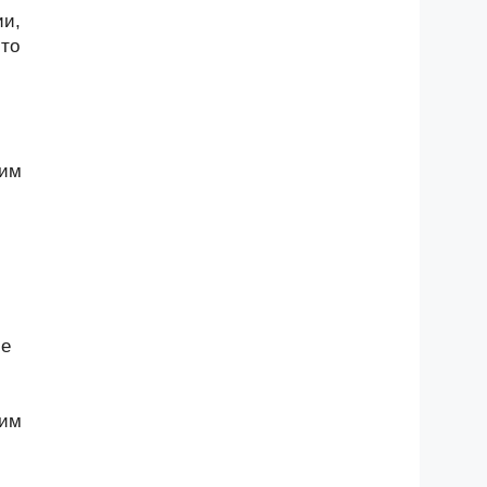
ии,
-то
щим
ие
щим