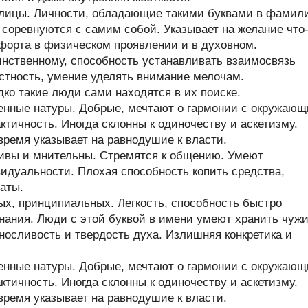
ллицы. Личности, обладающие такими буквами в фамил
и соревнуются с самим собой. Указывает на желание что
форта в физическом проявлении и в духовном.
инственному, способность устанавливать взаимосвязь
тность, умение уделять внимание мелочам.
ко такие люди сами находятся в их поиске.
енные натуры. Добрые, мечтают о гармонии с окружаю
тичность. Иногда склонны к одиночеству и аскетизму.
время указывает на равнодушие к власти.
чивы и мнительны. Стремятся к общению. Умеют
идуальности. Плохая способность копить средства,
аты.
х, принципиальных. Легкость, способность быстро
нания. Люди с этой буквой в имени умеют хранить чуж
ыносливость и твердость духа. Излишняя конкретика и
енные натуры. Добрые, мечтают о гармонии с окружаю
тичность. Иногда склонны к одиночеству и аскетизму.
время указывает на равнодушие к власти.