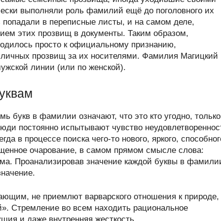
ически выполняли роль фамилий ещё до поголовного их
 попадали в переписные листы, и на самом деле,
ием этих прозвищ в документы. Таким образом,
водилось просто к официальному признанию,
 личных прозвищ за их носителями. Фамилия Магицкий
мужской линии (или по женской).
уквам
ь букв в фамилии означают, что это кто угодно, только
люди постоянно испытывают чувство неудовлетвореннос
а в процессе поиска чего-то нового, яркого, способног
щенное очарование, в самом прямом смысле слова:
ума. Проанализировав значение каждой буквы в фамили
значение.
ающим, не приемлют варварского отношения к природе,
й». Стремление во всем находить рациональное
ушия и даже внутренняя жесткость.