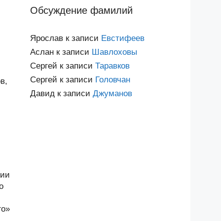
Обсуждение фамилий
Ярослав
к записи
Евстифеев
Аслан
к записи
Шавлоховы
Сергей
к записи
Таравков
Сергей
к записи
Головчан
в,
Давид
к записи
Джуманов
лии
о
го»