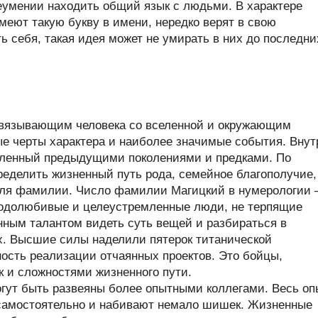
еумении находить общий язык с людьми. В характере
меют такую букву в имени, нередко верят в свою
ь себя, такая идея может не умирать в них до последни
связывающим человека со вселенной и окружающим
ые черты характера и наиболее значимые события. Внут
пленный предыдущими поколениями и предками. По
еделить жизненный путь рода, семейное благополучие,
теля фамилии. Число фамилии Магицкий в нумерологии
одолюбивые и целеустремленные люди, не терпящие
нным талантом видеть суть вещей и разбираться в
х. Высшие силы наделили пятерок титанической
ность реализации отчаянных проектов. Это бойцы,
к и сложностями жизненного пути.
гут быть развеяны более опытными коллегами. Весь оп
самостоятельно и набивают немало шишек. Жизненные