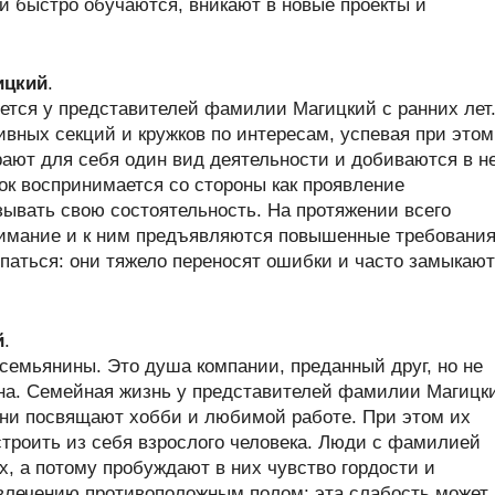
ни быстро обучаются, вникают в новые проекты и
ицкий
.
ется у представителей фамилии Магицкий с ранних лет
ивных секций и кружков по интересам, успевая при этом
рают для себя один вид деятельности и добиваются в н
к воспринимается со стороны как проявление
зывать свою состоятельность. На протяжении всего
нимание и к ним предъявляются повышенные требования
аться: они тяжело переносят ошибки и часто замыкаю
й
.
емьянины. Это душа компании, преданный друг, но не
ена. Семейная жизнь у представителей фамилии Магицк
 они посвящают хобби и любимой работе. При этом их
 строить из себя взрослого человека. Люди с фамилией
 а потому пробуждают в них чувство гордости и
увлечению противоположным полом: эта слабость может