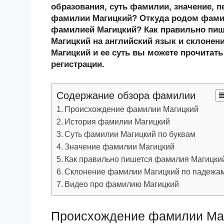
n
c
tt
g
e
.R
p
образования, суть фамилии, значение, п
o
e
er
g
J
u
e
фамилии Магицкий? Откуда родом фамил
фамилией Магицкий? Как правильно пи
kl
b
er
o
Магицкий на английский язык и склонен
a
o
ur
Магицкий и ее суть вы можете прочитать
ss
o
n
регистрации.
ni
k
al
Содержание обзора фамилии
ki
Происхождение фамилии Магицкий
История фамилии Магицкий
Суть фамилии Магицкий по буквам
Значение фамилии Магицкий
Как правильно пишется фамилия Магицки
Склонение фамилии Магицкий по падежа
Видео про фамилию Магицкий
Происхождение фамилии Ма