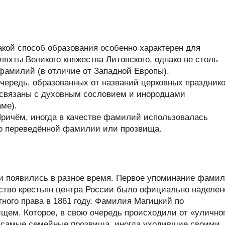
кой способ образования особенно характерен для
яхты Великого княжества Литовского, однако не столь
фамилий (в отличие от Западной Европы).
очередь, образованных от названий церковных празднико
 связаны с духовным сословием и инородцами
ме).
Причём, иногда в качестве фамилий использовалась
ьно переведённой фамилии или прозвища.
 появились в разное время. Первое упоминание фами
нство крестьян центра России было официально наделен
ного права в 1861 году. Фамилия Магицкий по
ем. Которое, в свою очередь происходили от «улично
и самые семейные прозвища, иногда уходившие своими