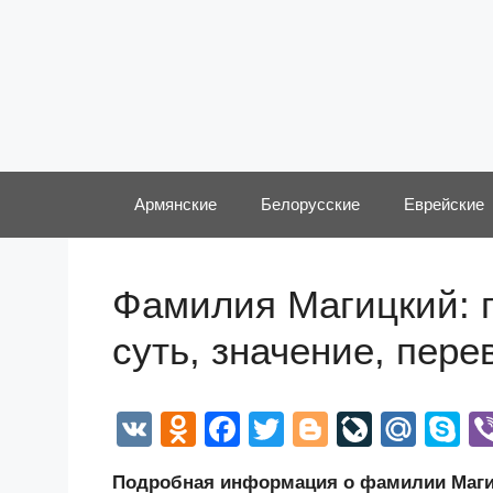
Перейти
к
содержимому
Армянские
Белорусские
Еврейские
Фамилия Магицкий: 
суть, значение, пер
V
O
F
T
Bl
Li
M
S
K
d
a
wi
o
v
ail
k
Подробная информация о фамилии Магиц