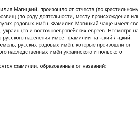
лия Магицкий, произошло от отчеств (по крестильном
розвищ (по роду деятельности, месту происхождения ил
 других родовых имён. Фамилия Магицкий чаще имеет св
, украинцев и восточноевропейских евреев. Несмотря н
 русского населения имеет фамилии на -ский / -цкий.
емель, русских родовых имён, которые произошли от
ого наследственных имён украинского и польского
сятся фамилии, образованные от названий: