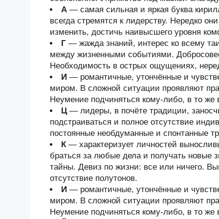
А
— самая сильная и яркая буква кири
всегда стремятся к лидерству. Нередко он
изменить, достичь наивысшего уровня ком
Г
— жажда знаний, интерес ко всему та
между жизненными событиями. Добросовес
Необходимость в острых ощущениях, неред
И
— романтичные, утончённые и чувств
миром. В сложной ситуации проявляют прак
Неумение подчиняться кому-либо, в то же 
Ц
— лидеры, в почёте традиции, занос
подстраиваться и полное отсутствие индив
постоянные необдуманные и спонтанные тр
К
— характеризует личностей выносливы
браться за любые дела и получать новые з
тайны. Девиз по жизни: все или ничего. В
отсутствие полутонов.
И
— романтичные, утончённые и чувств
миром. В сложной ситуации проявляют прак
Неумение подчиняться кому-либо, в то же 