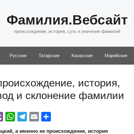
Фамилия.Вебсайт
происхождение, история, суть и значение фамилий
Русские
Татарские
Казахские
Марийские
происхождение, история,
евод и склонение фамилии
Vi
W
T
E
О
y
b
h
el
m
тп
кий, а именно ее происхождение, история