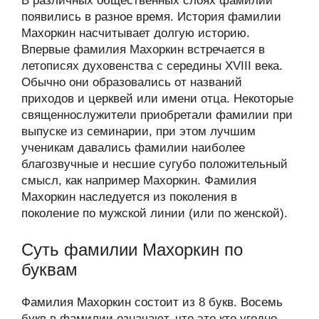
В различных общественных слоях фамилии
появились в разное время. История фамилии
Махоркин насчитывает долгую историю.
Впервые фамилия Махоркин встречается в
летописях духовенства с середины XVIII века.
Обычно они образовались от названий
приходов и церквей или имени отца. Некоторые
священнослужители приобретали фамилии при
выпуске из семинарии, при этом лучшим
ученикам давались фамилии наиболее
благозвучные и несшие сугубо положительный
смысл, как например Махоркин. Фамилия
Махоркин наследуется из поколения в
поколение по мужской линии (или по женской).
Суть фамилии Махоркин по
буквам
Фамилия Махоркин состоит из 8 букв. Восемь
букв в фамилии означают, что это кто угодно,