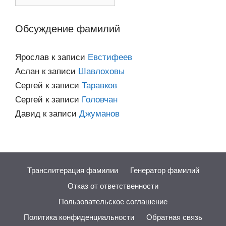
по
категориям
Обсуждение фамилий
Ярослав
к записи
Евстифеев
Аслан
к записи
Шавлоховы
Сергей
к записи
Таравков
Сергей
к записи
Головчан
Давид
к записи
Джуманов
Транслитерация фамилии
Генератор фамилий
Отказ от ответственности
Пользовательское соглашение
Политика конфиденциальности
Обратная связь