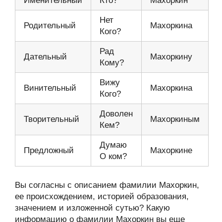
Именительный
Кто?
Махоркин
Нет
Родительный
Махоркина
Кого?
Рад
Дательный
Махоркину
Кому?
Вижу
Винительный
Махоркина
Кого?
Доволен
Творительный
Махоркиным
Кем?
Думаю
Предложный
Махоркине
О ком?
Вы согласны с описанием фамилии Махоркин,
ее происхождением, историей образования,
значением и изложенной сутью? Какую
информацию о фамилии Махоркин вы еще