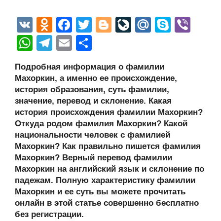
V
O
F
T
Bl
Li
M
S
Vi
K
d
a
wi
o
v
ail
ky
b
W
T
E
О
n
c
tt
g
e
.R
p
er
h
el
m
тп
Подробная информация о фамилии
o
e
er
g
J
u
e
at
e
ail
р
Махоркин, а именно ее происхождение,
kl
b
er
o
s
gr
а
история образования, суть фамилии,
a
o
ur
значение, перевод и склонение. Какая
A
a
в
история происхождения фамилии Махоркин?
ss
o
n
p
m
и
Откуда родом фамилия Махоркин? Какой
ni
k
al
p
ть
национальности человек с фамилией
Махоркин? Как правильно пишется фамилия
ki
Махоркин? Верный перевод фамилии
Махоркин на английский язык и склонение по
падежам. Полную характеристику фамилии
Махоркин и ее суть вы можете прочитать
онлайн в этой статье совершенно бесплатно
без регистрации.