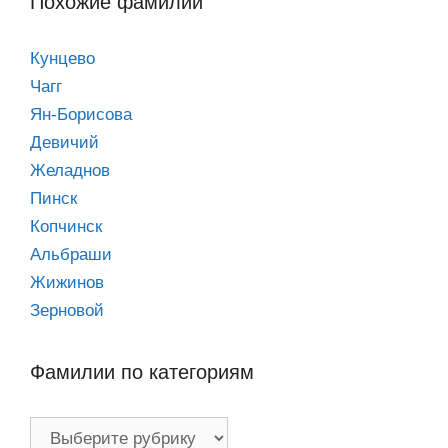
Похожие фамилии
Кунцево
Чагг
Ян-Борисова
Девичий
Желаднов
Пинск
Копчинск
Альбраши
Жижинов
Зерновой
Фамилии по категориям
Фамилии