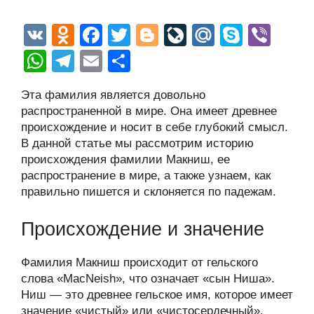
V
O
F
T
Bl
Li
M
S
Vi
K
d
a
wi
o
v
ail
ky
b
W
T
E
О
n
c
tt
g
e
.R
p
er
h
el
m
тп
Эта фамилия является довольно
o
e
er
g
J
u
e
at
e
ail
р
распространенной в мире. Она имеет древнее
kl
b
er
o
s
gr
а
происхождение и носит в себе глубокий смысл.
a
o
ur
В данной статье мы рассмотрим историю
A
a
в
происхождения фамилии Макниш, ее
ss
o
n
p
m
и
распространение в мире, а также узнаем, как
ni
k
al
p
ть
правильно пишется и склоняется по падежам.
ki
Происхождение и значение
Фамилия Макниш происходит от гельского
слова «MacNeish», что означает «сын Ниша».
Ниш — это древнее гельское имя, которое имеет
значение «чистый» или «чистосердечный».