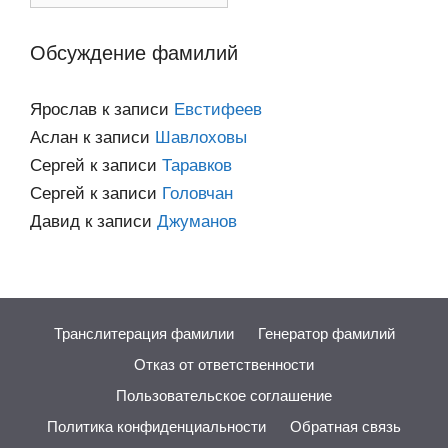
категориям
Обсуждение фамилий
Ярослав
к записи
Евстифеев
Аслан
к записи
Шавлоховы
Сергей
к записи
Таравков
Сергей
к записи
Головчан
Давид
к записи
Джуманов
Транслитерация фамилии
Генератор фамилий
Отказ от ответственности
Пользовательское соглашение
Политика конфиденциальности
Обратная связь