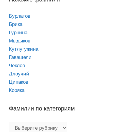
Бурлатов
Брика
Гурнина
Мыдыков
Кутлугужина
Гавашели
Чеклов
Длоучий
Ципаков
Коряка
Фамилии по категориям
Фамилии
по