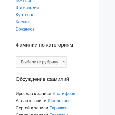
Коктыш
Шиманские
Куртенок
Ксеник
Божанков
Фамилии по категориям
Фамилии
по
категориям
Обсуждение фамилий
Ярослав
к записи
Евстифеев
Аслан
к записи
Шавлоховы
Сергей
к записи
Таравков