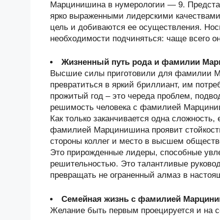
Марцинишина в нумерологии — 9. Предст
ярко выраженными лидерскими качествами.
цель и добиваются ее осуществления. Нос
необходимости подчиняться: чаще всего о
Жизненный путь рода и фамилии Ма
Высшие силы приготовили для фамилии М
превратиться в яркий бриллиант, им потре
прожитый год – это череда проблем, подв
решимость человека с фамилией Марциниш
Как только заканчивается одна сложность, 
фамилией Марцинишина проявит стойкость,
стороны коллег и место в высшем обществ
Это прирожденные лидеры, способные увл
решительностью. Это талантливые руково
превращать не ограненный алмаз в настоя
Семейная жизнь с фамилией Марцин
Желание быть первым проецируется и на