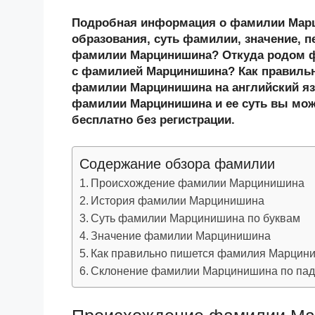
K
d
a
wi
o
v
ail
k
Подробная информация о фамилии Марци
n
c
tt
g
e
.R
p
образования, суть фамилии, значение, п
o
e
er
g
J
u
e
фамилии Марцинишина? Откуда родом ф
с фамилией Марцинишина? Как правиль
kl
b
er
o
фамилии Марцинишина на английский яз
a
o
ur
фамилии Марцинишина и ее суть вы може
ss
o
n
бесплатно без регистрации.
ni
k
al
Содержание обзора фамилии
ki
Происхождение фамилии Марцинишина
История фамилии Марцинишина
Суть фамилии Марцинишина по буквам
Значение фамилии Марцинишина
Как правильно пишется фамилия Марцин
Склонение фамилии Марцинишина по па