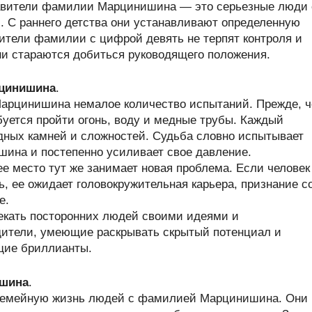
авители фамилии Марцинишина — это серьезные люди 
 С раннего детства они устанавливают определенную
ители фамилии с цифрой девять не терпят контроля и
ни стараются добиться руководящего положения.
рцинишина
.
арцинишина немалое количество испытаний. Прежде, 
буется пройти огонь, воду и медные трубы. Каждый
одных камней и сложностей. Судьба словно испытывает
ина и постепенно усиливает свое давление.
ее место тут же занимает новая проблема. Если человек
 ее ожидает головокружительная карьера, признание с
е.
екать посторонних людей своими идеями и
дители, умеющие раскрывать скрытый потенциал и
щие бриллианты.
ишина
.
 семейную жизнь людей с фамилией Марцинишина. Они