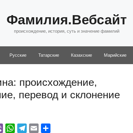
Фамилия.Вебсайт
происхождение, история, суть и значение фамилий
Русские
Татарские
Казахские
Марийские
на: происхождение,
ние, перевод и склонение
Vi
W
T
E
О