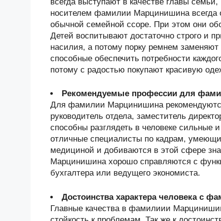
всегда выступают в качестве главы семьи,
носителем фамилии Марцинишина всегда ос
обычной семейной ссоре. При этом они об
Детей воспитывают достаточно строго и п
насилия, а потому порку ремнем заменяют
способные обеспечить потребности каждого
потому с радостью покупают красивую оде
Рекомендуемые профессии для фам
Для фамилии Марцинишина рекомендуются
руководитель отдела, заместитель директо
способны разглядеть в человеке сильные
отличные специалисты по кадрам, умеющи
медициной и добиваются в этой сфере зн
Марцинишина хорошо справляются с функци
бухгалтера или ведущего экономиста.
Достоинства характера человека с ф
Главные качества в фамилиии Марцинишина
стойкость к проблемам. Так же к достоинс