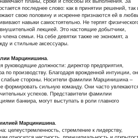
 намечают планы, сроки и способы их выполнения. За
тается последнее слово: как в принятии решений, так 
ожают свою половину и искренне признаются ей в любв
рививают навыки самостоятельно. Не терпят физическог
 внушительной лекцией. Это настоящие добытчики,
 члена семьи. На себе девятки также не экономят, а
жду и стильные аксессуары.
илии Марцинишина
.
 руководящие должности: директор предприятия,
ра по производству. Благодаря врожденной интуиции, о
 и слабые стороны. Носители фамилии Марцинишина –
е формировать сильную команду. Они часто увлекаютс
ачительных успехов. Представители фамилии
ями банкира, могут выступать в роли главного
амилией Марцинишина
.
: целеустремленность, стремление к лидерству,
твам относится честность, принципиальность и открытос