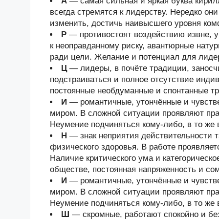
А
— самая сильная и яркая буква кири
всегда стремятся к лидерству. Нередко он
изменить, достичь наивысшего уровня ком
Р
— противостоят воздействию извне, у
к неоправданному риску, авантюрные нату
ради цели. Желание и потенциал для лиде
Ц
— лидеры, в почёте традиции, занос
подстраиваться и полное отсутствие индив
постоянные необдуманные и спонтанные тр
И
— романтичные, утончённые и чувств
миром. В сложной ситуации проявляют прак
Неумение подчиняться кому-либо, в то же 
Н
— знак неприятия действительности та
физического здоровья. В работе проявляет
Наличие критического ума и категорическо
обществе, постоянная напряженность и со
И
— романтичные, утончённые и чувств
миром. В сложной ситуации проявляют прак
Неумение подчиняться кому-либо, в то же 
Ш
— скромные, работают спокойно и бе