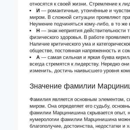
относятся к своей жизни. Стремление к лид
И
— романтичные, утончённые и чувств
миром. В сложной ситуации проявляют прак
Неумение подчиняться кому-либо, в то же 
Н
— знак неприятия действительности та
физического здоровья. В работе проявляет
Наличие критического ума и категорическо
обществе, постоянная напряженность и со
А
— самая сильная и яркая буква кири
всегда стремятся к лидерству. Нередко он
изменить, достичь наивысшего уровня ком
Значение фамилии Марцини
Фамилия является основным элементом, 
миром. Она определяет его судьбу, основн
фамилии Марцинишина скрывается опыт, 
нумерологии фамилии Марцинишина можно
благополучие, достоинства, недостатки и