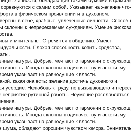
ллицы. Личности, обладающие такими буквами в фамил
и соревнуются с самим собой. Указывает на желание что
форта в физическом проявлении и в духовном.
верены в себе, храбрые, увлечённые личности. Способ
ры склонны к непререкаемым суждениям. Умение рисков
рства.
чивы и мнительны. Стремятся к общению. Умеют
идуальности. Плохая способность копить средства,
аты.
енные натуры. Добрые, мечтают о гармонии с окружаю
тичность. Иногда склонны к одиночеству и аскетизму.
время указывает на равнодушие к власти.
кой, какая она есть; желание достичь духовного и
ся усердие. Нелюбовь к труду, не вызывающего интерес
е неприятие рутинной работы. Неумение расслабляться
мнения.
енные натуры. Добрые, мечтают о гармонии с окружаю
тичность. Иногда склонны к одиночеству и аскетизму.
время указывает на равнодушие к власти.
з шума, обладают хорошим чувством юмора. Внимател