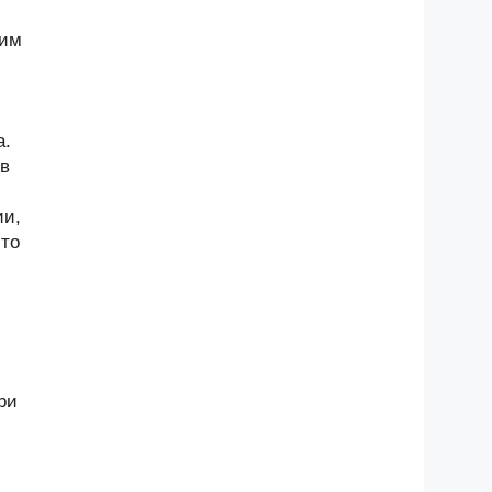
щим
а.
 в
ии,
-то
ри