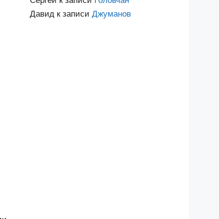
Сергей
к записи
Головчан
Давид
к записи
Джуманов