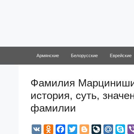
Перейти
к
содержимому
Армянские
Белорусские
Еврейские
Фамилия Марциниши
история, суть, значе
фамилии
V
O
F
T
Bl
Li
M
S