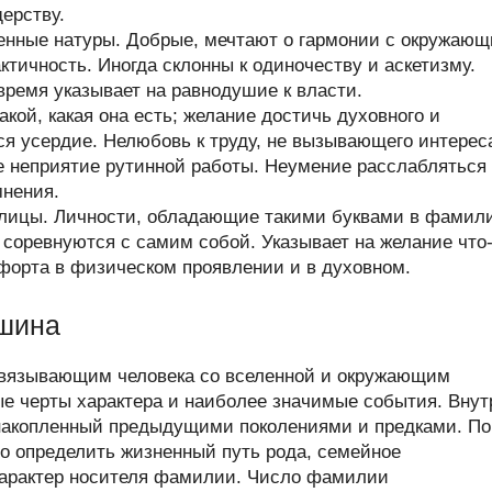
ерству.
енные натуры. Добрые, мечтают о гармонии с окружаю
тичность. Иногда склонны к одиночеству и аскетизму.
время указывает на равнодушие к власти.
кой, какая она есть; желание достичь духовного и
ся усердие. Нелюбовь к труду, не вызывающего интерес
е неприятие рутинной работы. Неумение расслабляться
мнения.
ллицы. Личности, обладающие такими буквами в фамил
и соревнуются с самим собой. Указывает на желание что
форта в физическом проявлении и в духовном.
шина
связывающим человека со вселенной и окружающим
ые черты характера и наиболее значимые события. Внут
накопленный предыдущими поколениями и предками. По
 определить жизненный путь рода, семейное
 характер носителя фамилии. Число фамилии