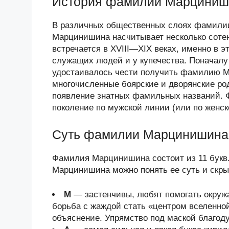
История фамилии Марциниш
В различных общественных слоях фамилии
Марцинишина насчитывает несколько соте
встречается в XVIII—XIX веках, именно в 
служащих людей и у купечества. Поначалу
удостаивалось чести получить фамилию М
многочисленные боярские и дворянские ро
появление знатных фамильных названий. 
поколение по мужской линии (или по женск
Суть фамилии Марцинишина 
Фамилия Марцинишина состоит из 11 букв
Марцинишина можно понять ее суть и скры
М
— застенчивы, любят помогать окруж
борьба с жаждой стать «центром вселенно
объяснение. Упрямство под маской благод