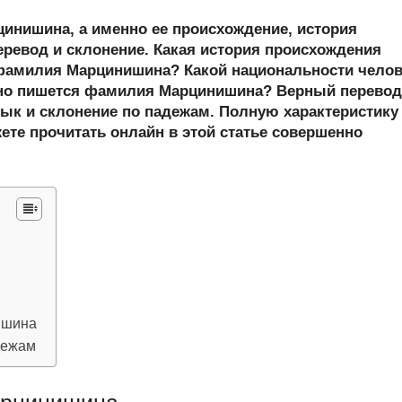
y
b
h
el
m
тп
нишина, а именно ее происхождение, история
er
at
e
ail
р
еревод и склонение. Какая история происхождения
s
gr
а
амилия Марцинишина? Какой национальности челов
но пишется фамилия Марцинишина? Верный перевод
A
a
в
ык и склонение по падежам. Полную характеристику
p
m
и
те прочитать онлайн в этой статье совершенно
p
ть
ишина
дежам