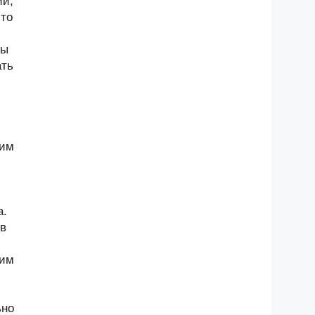
ии,
-то
ны
ать
щим
а.
 в
щим
ьно