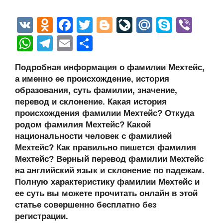
V
O
F
T
Bl
Li
M
S
Vi
K
d
a
wi
o
v
ail
ky
b
W
T
E
О
n
c
tt
g
e
.R
p
er
h
el
m
тп
Подробная информация о фамилии Мехтейс,
o
e
er
g
J
u
e
at
e
ail
р
а именно ее происхождение, история
kl
b
er
o
s
gr
а
образования, суть фамилии, значение,
a
o
ur
перевод и склонение. Какая история
A
a
в
происхождения фамилии Мехтейс? Откуда
ss
o
n
p
m
и
родом фамилия Мехтейс? Какой
ni
k
al
p
ть
национальности человек с фамилией
Мехтейс? Как правильно пишется фамилия
ki
Мехтейс? Верный перевод фамилии Мехтейс
на английский язык и склонение по падежам.
Полную характеристику фамилии Мехтейс и
ее суть вы можете прочитать онлайн в этой
статье совершенно бесплатно без
регистрации.