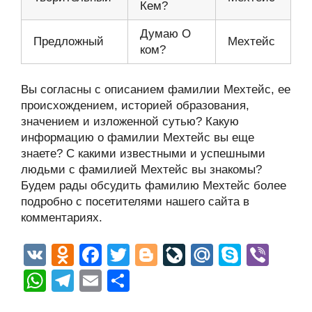
Кем?
Думаю О
Предложный
Мехтейс
ком?
Вы согласны с описанием фамилии Мехтейс, ее
происхождением, историей образования,
значением и изложенной сутью? Какую
информацию о фамилии Мехтейс вы еще
знаете? С какими известными и успешными
людьми с фамилией Мехтейс вы знакомы?
Будем рады обсудить фамилию Мехтейс более
подробно с посетителями нашего сайта в
комментариях.
V
O
F
T
Bl
Li
M
S
Vi
K
d
a
wi
o
v
ail
ky
b
W
T
E
О
n
c
tt
g
e
.R
p
er
h
el
m
тп