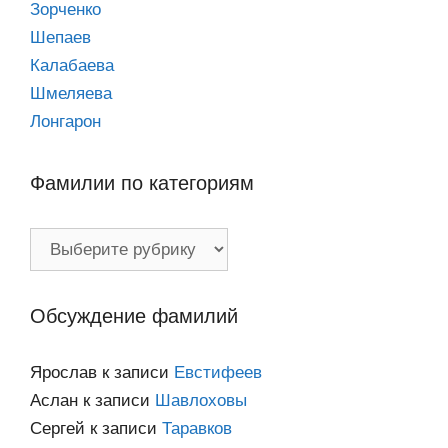
Зорченко
Шепаев
Калабаева
Шмеляева
Лонгарон
Фамилии по категориям
Фамилии
по
категориям
Обсуждение фамилий
Ярослав
к записи
Евстифеев
Аслан
к записи
Шавлоховы
Сергей
к записи
Таравков