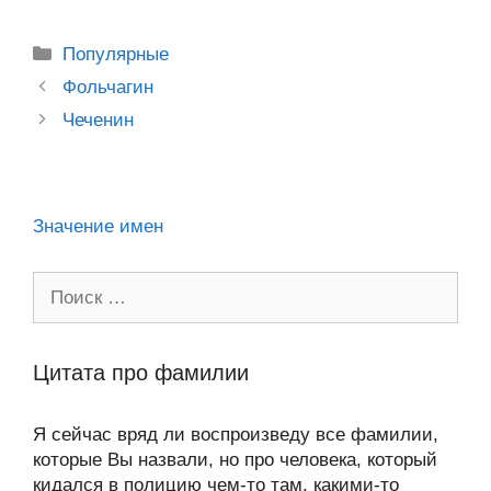
o
e
er
g
J
u
e
at
e
ail
р
kl
b
er
o
s
gr
а
Рубрики
Популярные
a
o
ur
A
a
в
Post
Фольчагин
ss
o
n
navigation
p
m
и
Чеченин
ni
k
al
p
ть
ki
Значение имен
Поиск:
Цитата про фамилии
Я сейчас вряд ли воспроизведу все фамилии,
которые Вы назвали, но про человека, который
кидался в полицию чем-то там, какими-то