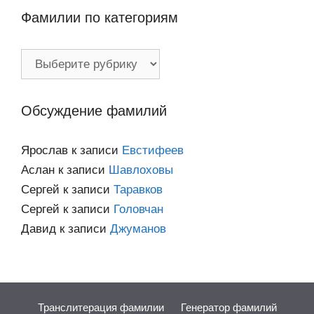
Фамилии по категориям
Фамилии
по
категориям
Обсуждение фамилий
Ярослав
к записи
Евстифеев
Аслан
к записи
Шавлоховы
Сергей
к записи
Таравков
Сергей
к записи
Головчан
Давид
к записи
Джуманов
Транслитерация фамилии
Генератор фамилий