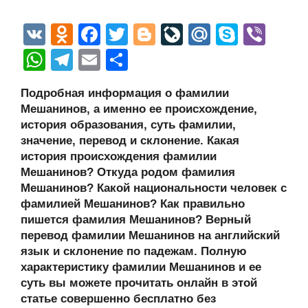
V
O
F
T
Bl
Li
M
S
Vi
K
d
a
wi
o
v
ail
ky
b
W
T
E
О
n
c
tt
g
e
.R
p
er
h
el
m
тп
Подробная информация о фамилии
o
e
er
g
J
u
e
at
e
ail
р
Мешанинов, а именно ее происхождение,
kl
b
er
o
s
gr
а
история образования, суть фамилии,
a
o
ur
значение, перевод и склонение. Какая
A
a
в
история происхождения фамилии
ss
o
n
p
m
и
Мешанинов? Откуда родом фамилия
ni
k
al
p
ть
Мешанинов? Какой национальности человек с
фамилией Мешанинов? Как правильно
ki
пишется фамилия Мешанинов? Верный
перевод фамилии Мешанинов на английский
язык и склонение по падежам. Полную
характеристику фамилии Мешанинов и ее
суть вы можете прочитать онлайн в этой
статье совершенно бесплатно без