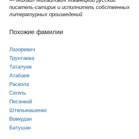
—
Михаил Михайлович Жванецкий русский
писатель-сатирик и исполнитель собственных
литературных произведений
Похожие фамилии
Лазоревич
Трунтаева
Таталуев
Атабаев
Раскола
Сегель
Песенкой
Штельмашенко
Вовкудан
Батушан