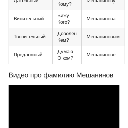
Дательный
Мешанинову
Кому?
Вижу
Винительный
Мешанинова
Кого?
Доволен
Творительный
Мешаниновым
Кем?
Думаю
Предложный
Мешанинове
О ком?
Видео про фамилию Мешанинов