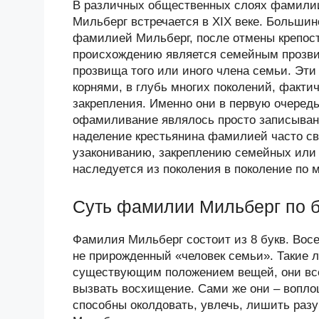
В различных общественных слоях фамилии
Мильберг встречается в XIX веке. Больши
фамилией Мильберг, после отмены крепост
происхождению является семейным прозвищ
прозвища того или иного члена семьи. Эт
корнями, в глубь многих поколений, факт
закрепления. Именно они в первую очередь
офамиливание являлось просто записыван
наделение крестьянина фамилией часто с
узакониванию, закреплению семейных или
наследуется из поколения в поколение по 
Суть фамилии Мильберг по 
Фамилия Мильберг состоит из 8 букв. Восе
не прирожденный «человек семьи». Такие 
существующим положением вещей, они всегд
вызвать восхищение. Сами же они – вопло
способны околдовать, увлечь, лишить раз