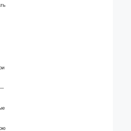
ать
ри
 —
ые
вою