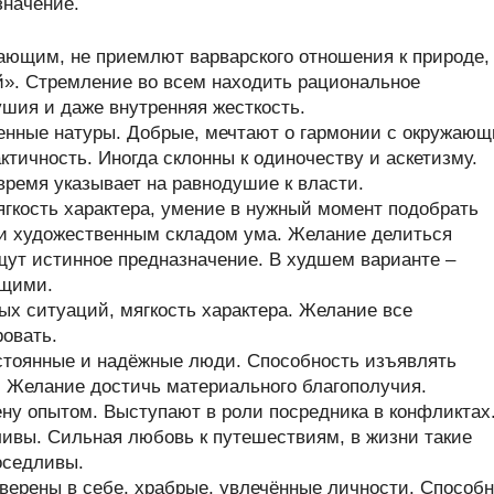
значение.
ающим, не приемлют варварского отношения к природе,
й». Стремление во всем находить рациональное
ушия и даже внутренняя жесткость.
енные натуры. Добрые, мечтают о гармонии с окружаю
тичность. Иногда склонны к одиночеству и аскетизму.
время указывает на равнодушие к власти.
гкость характера, умение в нужный момент подобрать
 и художественным складом ума. Желание делиться
щут истинное предназначение. В худшем варианте –
ющими.
х ситуаций, мягкость характера. Желание все
ровать.
стоянные и надёжные люди. Способность изъявлять
. Желание достичь материального благополучия.
у опытом. Выступают в роли посредника в конфликтах
ивы. Сильная любовь к путешествиям, в жизни такие
оседливы.
верены в себе, храбрые, увлечённые личности. Способ