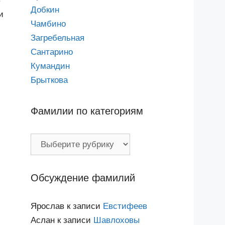
у
Добкин
и
Чамбино
Загребельная
Сантарино
Кумандин
Брыткова
Фамилии по категориям
Фамилии
по
категориям
Обсуждение фамилий
Ярослав
к записи
Евстифеев
Аслан
к записи
Шавлоховы