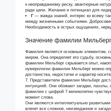
к неоправданному риску, авантюрные нату
ради цели. Желание и потенциал для лиде
Г
— жажда знаний, интерес ко всему та
между жизненными событиями. Добросовес
Необходимость в острых ощущениях, неред
Значение фамилии Мильбер
Фамилия является основным элементом, 
миром. Она определяет его судьбу, основн
фамилии Мильберг скрывается опыт, нако
нумерологии фамилии Мильберг можно опр
достоинства, недостатки и характер носи
7. Представители фамилии Мильберг дост
интуицией. Они обожают загадки, паззлы,
фамилии с цифрой 7 великолепно чувствую
момент слова.
Они являются интеллектуально развитыми
влечет все сложное, неизведанное и зага