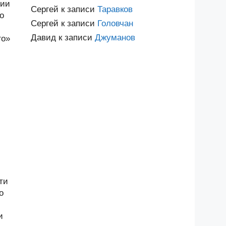
лии
Сергей
к записи
Таравков
о
Сергей
к записи
Головчан
Давид
к записи
Джуманов
го»
ти
о
и