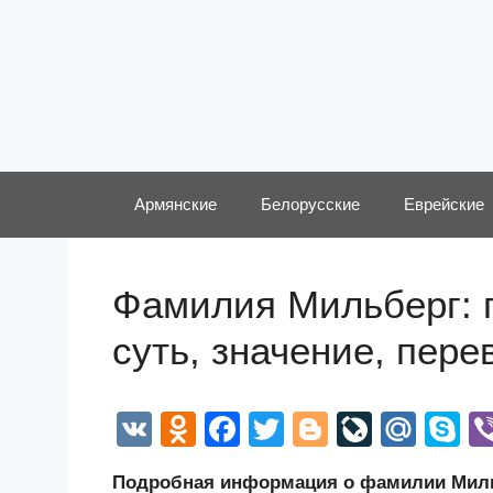
Перейти
к
содержимому
Армянские
Белорусские
Еврейские
Фамилия Мильберг: 
суть, значение, пер
V
O
F
T
Bl
Li
M
S
K
d
a
wi
o
v
ail
k
Подробная информация о фамилии Мильб