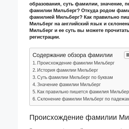
n
c
tt
g
e
.R
p
образования, суть фамилии, значение, п
o
e
er
g
J
u
e
фамилии Мильберг? Откуда родом фамил
фамилией Мильберг? Как правильно пи
kl
b
er
o
Мильберг на английский язык и склонен
a
o
ur
Мильберг и ее суть вы можете прочитать
ss
o
n
регистрации.
ni
k
al
Содержание обзора фамилии
ki
Происхождение фамилии Мильберг
История фамилии Мильберг
Суть фамилии Мильберг по буквам
Значение фамилии Мильберг
Как правильно пишется фамилия Мильбер
Склонение фамилии Мильберг по падежа
Происхождение фамилии Ми