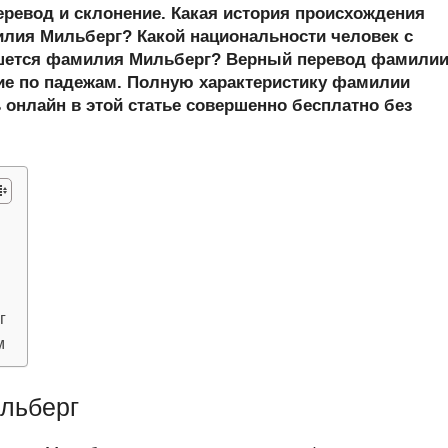
er
at
e
ail
р
еревод и склонение. Какая история происхождения
s
gr
а
ия Мильберг? Какой национальности человек с
шется фамилия Мильберг? Верный перевод фамили
A
a
в
ие по падежам. Полную характеристику фамилии
p
m
и
 онлайн в этой статье совершенно бесплатно без
p
ть
г
м
льберг