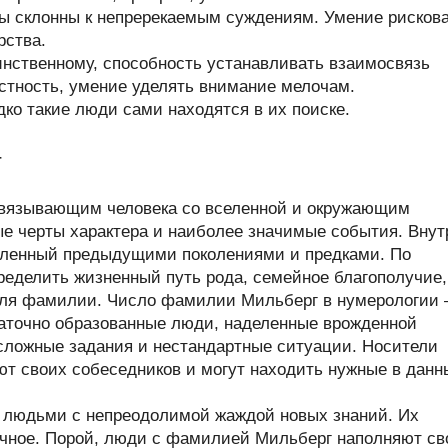
ры склонны к непререкаемым суждениям. Умение рисков
рства.
инственному, способность устанавливать взаимосвязь
тность, умение уделять внимание мелочам.
ко такие люди сами находятся в их поиске.
г
связывающим человека со вселенной и окружающим
ые черты характера и наиболее значимые события. Внут
пленный предыдущими поколениями и предками. По
еделить жизненный путь рода, семейное благополучие,
теля фамилии. Число фамилии Мильберг в нумерологии
аточно образованные люди, наделенные врожденной
 сложные задания и нестандартные ситуации. Носители
т своих собеседников и могут находить нужные в данн
 людьми с непреодолимой жаждой новых знаний. Их
дочное. Порой, люди с фамилией Мильберг наполняют с