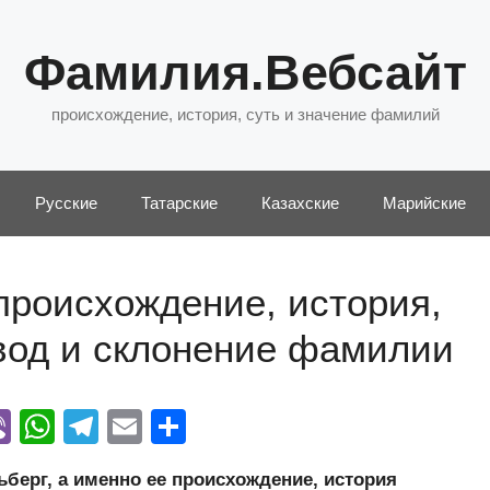
Фамилия.Вебсайт
происхождение, история, суть и значение фамилий
Русские
Татарские
Казахские
Марийские
происхождение, история,
евод и склонение фамилии
Vi
W
T
E
О
y
b
h
el
m
тп
ерг, а именно ее происхождение, история