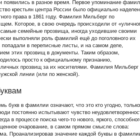
 появились в разное время. Первое упоминание фами
нство крестьян центра России было официально наделен
ного права в 1861 году. Фамилия Мильберг по
ем. Которое, в свою очередь происходили от «улично
и самые семейные прозвища, иногда уходившие своими
ически выполняли роль фамилий ещё до поголовного их
 попадали в переписные листы, и на самом деле,
ием этих прозвищ в документы. Таким образом,
водилось просто к официальному признанию,
 личных прозвищ за их носителями. Фамилия Мильберг
мужской линии (или по женской).
буквам
мь букв в фамилии означают, что это кто угодно, только
люди постоянно испытывают чувство неудовлетвореннос
а в процессе поиска чего-то нового, яркого, способног
щенное очарование, в самом прямом смысле слова:
ума. Проанализировав значение каждой буквы в фамили