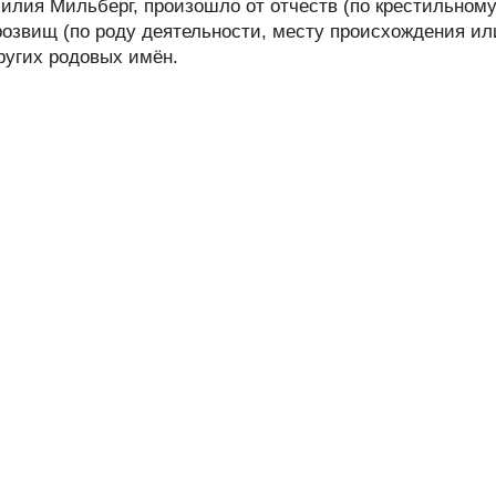
лия Мильберг, произошло от отчеств (по крестильном
розвищ (по роду деятельности, месту происхождения ил
других родовых имён.