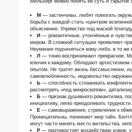
Мильберг можно понять ее суть и скрытое 
М
— застенчивы, любят помогать окруж
борьба с жаждой стать «центром вселенно
объяснение. Упрямство под маской благод
И
— романтичные, утончённые и чувств
миром. В сложной ситуации проявляют прак
Неумение подчиняться кому-либо, в то же 
Л
— тонко воспринимают прекрасное. Мя
ключик к каждому. Обладают артистизмом
опытом. Не тратят жизнь бессмысленно, и
самовлюбленность, недовольство окружа
Ь
— способность сглаживать конфликтны
рассмотреть «под микроскопом», детализи
Б
— признак душевного романтизма, по
инициативу, легко преодолевать трудности
Е
— самовыражение, стремление к обмен
Проницательны, понимают мир тайн. Болтл
могут часто менять место жительства, неп
Р
— противостоят воздействию извне, у