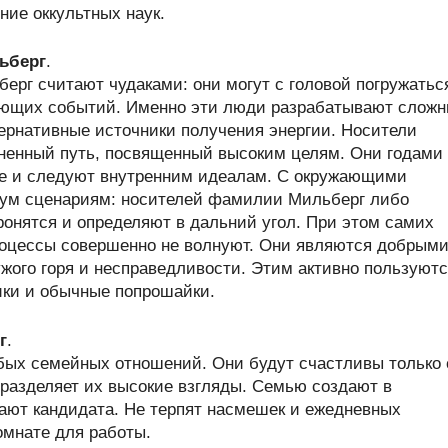
ние оккультных наук.
ьберг
.
рг считают чудаками: они могут с головой погружатьс
жающих событий. Именно эти люди разрабатывают слож
ернативные источники получения энергии. Носители
енный путь, посвященный высоким целям. Они годами
е и следуют внутренним идеалам. С окружающими
ум сценариям: носителей фамилии Мильберг либо
ронятся и определяют в дальний угол. При этом самих
оцессы совершенно не волнуют. Они являются добрым
жого горя и несправедливости. Этим активно пользуют
ики и обычные попрошайки.
г
.
ых семейных отношений. Они будут счастливы только 
 разделяет их высокие взгляды. Семью создают в
рают кандидата. Не терпят насмешек и ежедневных
омнате для работы.