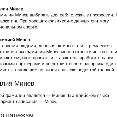
лии Минев
.
амилии Минев выбирать для себя сложные профессии. 
маркетинг. При хороших физических данных они могут
иональном спорте.
амилией Минев
.
с новыми людьми, деловая активность и стремление к
остоинствам фамилии Минев можно отнести честность 
ивают смутные проекты и стараются заработать на жиз
овыми партнерами и не оставят своего напарника один
мисты, шагающие по жизни с высоко поднятой головой.
илия Минев
той фамилии является — Минев. В английском языке
ариант написания — Minev.
по падежам