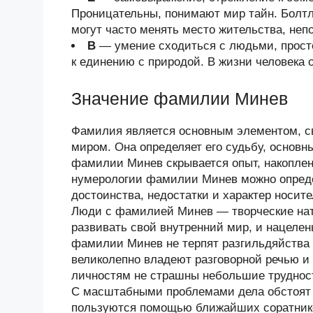
Проницательны, понимают мир тайн. Болтл
могут часто менять место жительства, неп
В
— умение сходиться с людьми, просто
к единению с природой. В жизни человека 
Значение фамилии Минев
Фамилия является основным элементом, 
миром. Она определяет его судьбу, основн
фамилии Минев скрывается опыт, накопле
нумерологии фамилии Минев можно опреде
достоинства, недостатки и характер носи
Люди с фамилией Минев — творческие нат
развивать свой внутренний мир, и нацеле
фамилии Минев не терпят разгильдяйства 
великолепно владеют разговорной речью и
личностям не страшны небольшие трудност
С масштабными проблемами дела обстоят 
пользуются помощью ближайших соратников