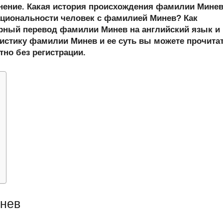
er
at
e
ail
р
онение. Какая история происхождения фамилии Мине
s
gr
а
циональности человек с фамилией Минев? Как
ный перевод фамилии Минев на английский язык и
A
a
в
истику фамилии Минев и ее суть вы можете прочита
p
m
и
тно без регистрации.
p
ть
нев