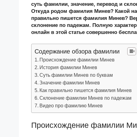
n
c
tt
g
e
.R
p
суть фамилии, значение, перевод и скл
o
e
er
g
J
u
e
Откуда родом фамилия Минев? Какой на
правильно пишется фамилия Минев? Вер
kl
b
er
o
склонение по падежам. Полную характер
a
o
ur
онлайн в этой статье совершенно беспла
ss
o
n
ni
k
al
Содержание обзора фамилии
ki
Происхождение фамилии Минев
История фамилии Минев
Суть фамилии Минев по буквам
Значение фамилии Минев
Как правильно пишется фамилия Минев
Склонение фамилии Минев по падежам
Видео про фамилию Минев
Происхождение фамилии Ми