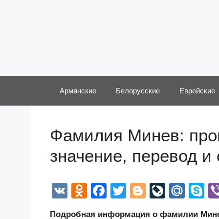
Перейти
к
содержимому
Армянские
Белорусские
Еврейские
Фамилия Минев: прои
значение, перевод и
V
O
F
T
Bl
Li
M
S
K
d
a
wi
o
v
ail
k
Подробная информация о фамилии Минев