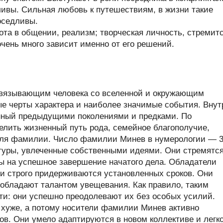
ивы. Сильная любовь к путешествиям, в жизни такие
оседливы.
та в общении, реализм; творческая личность, стремит
очень много зависит именно от его решений.
связывающим человека со вселенной и окружающим
ые черты характера и наиболее значимые события. Внут
нный предыдущими поколениями и предками. По
лить жизненный путь рода, семейное благополучие,
теля фамилии. Число фамилии Минев в нумерологии — 3
уры, увлеченные собственными идеями. Они стремятс
ны на успешное завершение начатого дела. Обладатели
и строго придерживаются установленных сроков. Они
 обладают талантом увещевания. Как правило, таким
и: они успешно преодолевают их без особых усилий.
хуже, а потому носители фамилии Минев активно
. Они умело адаптируются в новом коллективе и легк