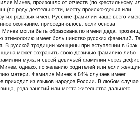
лия Минев, произошло от отчеств (по крестильному и
ищ (по роду деятельности, месту происхождения или
 других родовых имён. Русские фамилии чаще всего име
нное окончание, присоединялось, если основа
я Минев могла быть образована по имени деда, прозвищ
ую этимологию имеет большинство русских фамилий. Та
я. В русской традиции женщины при вступлении в брак
енщина может сохранить свою девичью фамилию либо
фамилии мужа и своей девичьей фамилии через дефис
инев, однако, по желанию родителей или если женщи
илию матери. Фамилия Минев в 84% случаев имеет
ев приходит из языков народов России. В любом случае
вища, рода занятий или места жительства дальнего