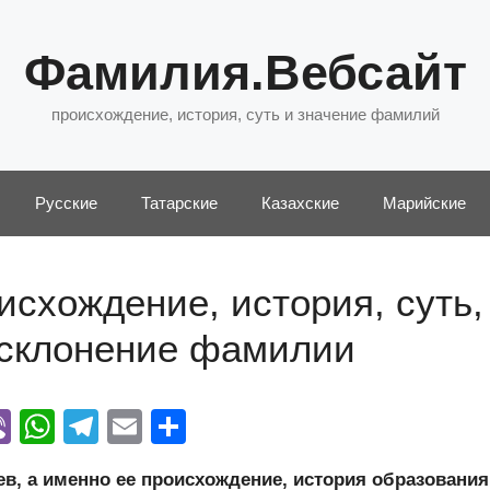
Фамилия.Вебсайт
происхождение, история, суть и значение фамилий
Русские
Татарские
Казахские
Марийские
схождение, история, суть,
 склонение фамилии
Vi
W
T
E
О
y
b
h
el
m
тп
, а именно ее происхождение, история образования