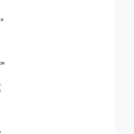
ся
ри
.
я
о