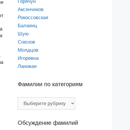
Горячун
ли
Аксенчиков
ют
Рокоссовская
Балаянц
а
Шую
к
Союзов
Молдцов
.
Игоревна
на
Лановая
Фамилии по категориям
Фамилии
по
категориям
Обсуждение фамилий