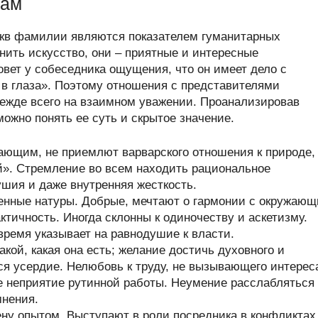
вам
укв фамилии являются показателем гуманитарных
нить искусство, они – приятные и интересные
овет у собеседника ощущения, что он имеет дело с
в глаза». Поэтому отношения с представителями
режде всего на взаимном уважении. Проанализировав
ожно понять ее суть и скрытое значение.
ающим, не приемлют варварского отношения к природе,
й». Стремление во всем находить рациональное
ушия и даже внутренняя жесткость.
енные натуры. Добрые, мечтают о гармонии с окружаю
тичность. Иногда склонны к одиночеству и аскетизму.
время указывает на равнодушие к власти.
кой, какая она есть; желание достичь духовного и
ся усердие. Нелюбовь к труду, не вызывающего интерес
е неприятие рутинной работы. Неумение расслабляться
мнения.
у опытом. Выступают в роли посредника в конфликтах