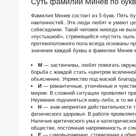
Суть фамилии Минев по бук
Фамилия Минев состоит из 5 букв. Пять б
наклонностей. Эти люди любят и умеют це
собеседники. Такой человек никогда не выз
«пустышкой», стремящейся «пустить пыль 
противоположного пола всегда основаны п
значение каждой буквы в фамилии Минев м
М
— застенчивы, любят помогать окруж
борьба с жаждой стать «центром вселенно
объяснение. Упрямство под маской благод
И
— романтичные, утончённые и чувств
миром. В сложной ситуации проявляют прак
Неумение подчиняться кому-либо, в то же 
Н
— знак неприятия действительности та
физического здоровья. В работе проявляет
Наличие критического ума и категорическо
обществе, постоянная напряженность и со
Е
— самовыражение, стремление к обмен