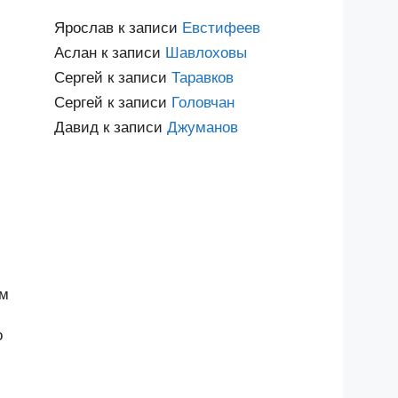
Ярослав
к записи
Евстифеев
Аслан
к записи
Шавлоховы
Сергей
к записи
Таравков
Сергей
к записи
Головчан
Давид
к записи
Джуманов
им
о