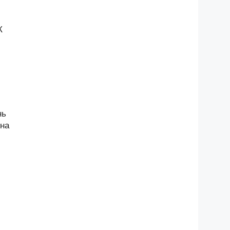
К
и
нь
 на