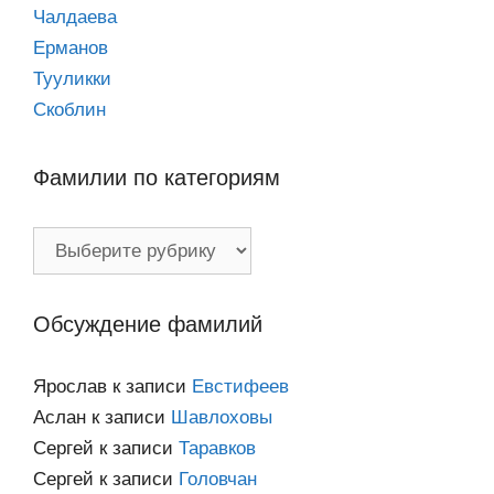
Чалдаева
Ерманов
Тууликки
Скоблин
Фамилии по категориям
Фамилии
по
категориям
Обсуждение фамилий
Ярослав
к записи
Евстифеев
Аслан
к записи
Шавлоховы
Сергей
к записи
Таравков
Сергей
к записи
Головчан