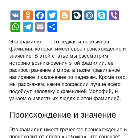
V
O
F
T
Bl
Li
M
S
Vi
K
d
a
wi
o
v
ail
ky
b
W
T
E
О
n
c
tt
g
e
.R
p
er
h
el
m
тп
Эта фамилия — это редкая и необычная
o
e
er
g
J
u
e
at
e
ail
р
фамилия, которая имеет свое происхождение и
kl
b
er
o
s
gr
а
значение. В этой статье мы рассмотрим
a
o
ur
историю возникновения этой фамилии, ее
A
a
в
распространение в мире, а также правильное
ss
o
n
p
m
и
написание и склонение по падежам. Кроме того,
ni
k
al
p
ть
мы расскажем, какие профессии лучше всего
подойдут человеку с фамилией Молофий, и
ki
узнаем о известных людях с этой фамилией.
Происхождение и значение
Эта фамилия имеет греческое происхождение и
происходит от слова «μολοφία», что означает