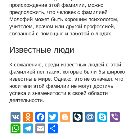
происхождение этой фамилии, можно
предположить, что человек с фамилией
Молофий может быть хорошим психологом,
учителем, врачом или другой профессией,
связанной с помощью и заботой о людях.
Известные люди
К сожалению, среди известных людей с этой
фамилией нет таких, которые были бы широко
известны в мире. Однако, это не означает, что
носители этой фамилии не могут достичь
успеха и знаменитости в своей области
деятельности.
V
O
F
T
Bl
Li
M
S
Vi
K
d
a
wi
o
v
ail
ky
b
W
T
E
О
n
c
tt
g
e
.R
p
er
h
el
m
тп