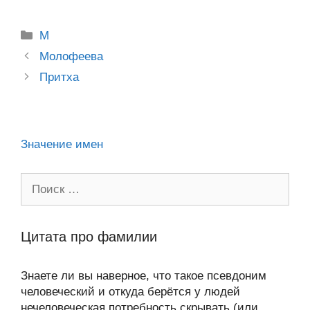
o
e
er
g
J
u
e
at
e
ail
р
Рубрики
kl
b
er
o
М
s
gr
а
Post
a
o
ur
Молофеева
A
a
в
navigation
Притха
ss
o
n
p
m
и
ni
k
al
p
ть
ki
Значение имен
Поиск:
Цитата про фамилии
Знаете ли вы наверное, что такое псевдоним
человеческий и откуда берётся у людей
нечеловеческая потребность скрывать (или