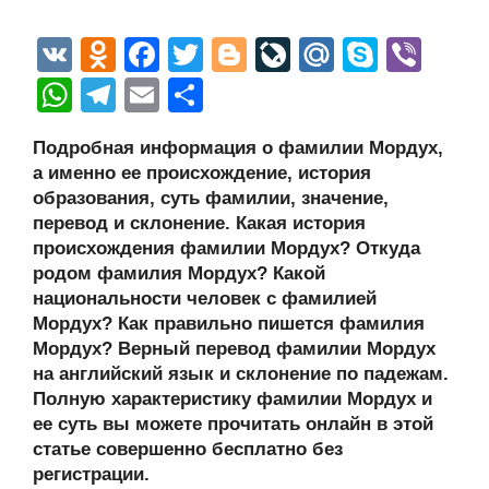
V
O
F
T
Bl
Li
M
S
Vi
K
d
a
wi
o
v
ail
ky
b
W
T
E
О
n
c
tt
g
e
.R
p
er
h
el
m
тп
Подробная информация о фамилии Мордух,
o
e
er
g
J
u
e
at
e
ail
р
а именно ее происхождение, история
kl
b
er
o
s
gr
а
образования, суть фамилии, значение,
a
o
ur
перевод и склонение. Какая история
A
a
в
происхождения фамилии Мордух? Откуда
ss
o
n
p
m
и
родом фамилия Мордух? Какой
ni
k
al
p
ть
национальности человек с фамилией
Мордух? Как правильно пишется фамилия
ki
Мордух? Верный перевод фамилии Мордух
на английский язык и склонение по падежам.
Полную характеристику фамилии Мордух и
ее суть вы можете прочитать онлайн в этой
статье совершенно бесплатно без
регистрации.