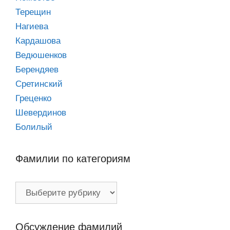
Терещин
Нагиева
Кардашова
Ведюшенков
Берендяев
Сретинский
Греценко
Шевердинов
Болилый
Фамилии по категориям
Фамилии
по
категориям
Обсуждение фамилий