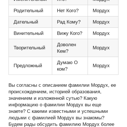
Родительный
Нет Кого?
Мордух
Дательный
Рад Кому?
Мордух
Винительный
Вижу Кого?
Мордух
Доволен
Творительный
Мордух
Кем?
Думаю О
Предложный
Мордух
ком?
Вы согласны с описанием фамилии Мордух, ее
происхождением, историей образования,
значением и изложенной сутью? Какую
информацию о фамилии Мордух вы еще
знаете? С какими известными и успешными
людьми с фамилией Мордух вы знакомы?
Будем рады обсудить фамилию Мордух более