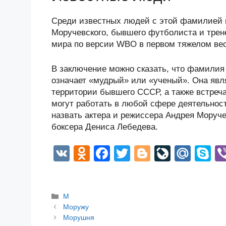
Среди известных людей с этой фамилией м
Моручевского, бывшего футболиста и трен
мира по версии WBO в первом тяжелом вес
В заключение можно сказать, что фамилия
означает «мудрый» или «ученый». Она явл
территории бывшего СССР, а также встреч
могут работать в любой сфере деятельнос
назвать актера и режиссера Андрея Моруче
боксера Дениса Лебедева.
V
O
F
T
Bl
Li
M
S
K
d
a
wi
o
v
ail
k
n
c
tt
g
e
.R
p
Рубрики
М
o
e
er
g
J
u
e
Post
Моружу
kl
b
er
o
navigation
Морушня