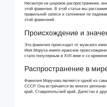
n
c
tt
g
e
.R
p
Несмотря на широкое распространение, мно
o
e
er
g
J
u
e
этой фамилии. В этой статье мы расскаже
правильной записи и склонении по падежам
kl
b
er
o
этой фамилией.
a
o
ur
ss
o
n
Происхождение и значе
ni
k
al
Эта фамилия происходит от мужского имен
ki
Имя Моруха имело иранское происхождение
стало популярным в XVII веке и со време
Распространение в мир
Фамилия Моручова является одной из самы
СССР. Она встречается во многих регионах
край, Ставропольский край, Дагестан и дру