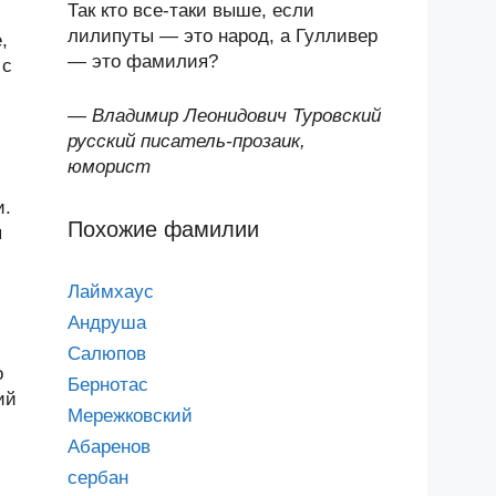
Так кто все-таки выше, если
лилипуты — это народ, а Гулливер
,
— это фамилия?
 с
—
Владимир Леонидович Туровский
русский писатель-прозаик,
юморист
и.
Похожие фамилии
я
Лаймхаус
Андруша
Салюпов
о
Бернотас
ий
Мережковский
Абаренов
сербан