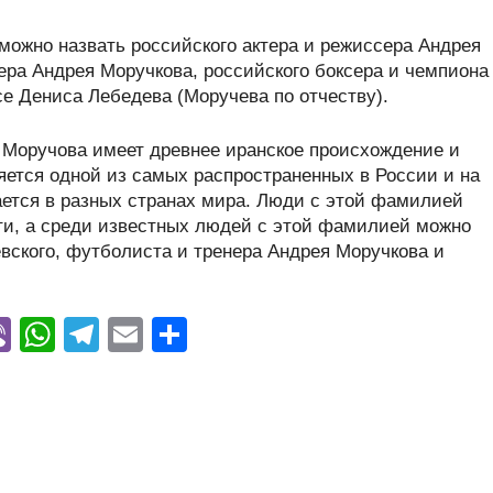
ожно назвать российского актера и режиссера Андрея
ера Андрея Моручкова, российского боксера и чемпиона
е Дениса Лебедева (Моручева по отчеству).
 Моручова имеет древнее иранское происхождение и
яется одной из самых распространенных в России и на
ается в разных странах мира. Люди с этой фамилией
ти, а среди известных людей с этой фамилией можно
вского, футболиста и тренера Андрея Моручкова и
Vi
W
T
E
О
y
b
h
el
m
тп
er
at
e
ail
р
s
gr
а
A
a
в