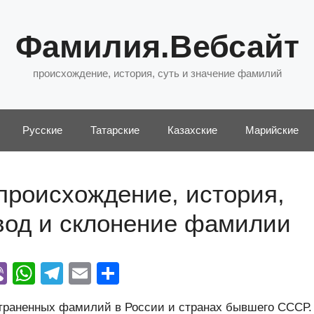
Фамилия.Вебсайт
происхождение, история, суть и значение фамилий
Русские
Татарские
Казахские
Марийские
происхождение, история,
евод и склонение фамилии
Vi
W
T
E
О
y
b
h
el
m
тп
страненных фамилий в России и странах бывшего СССР.