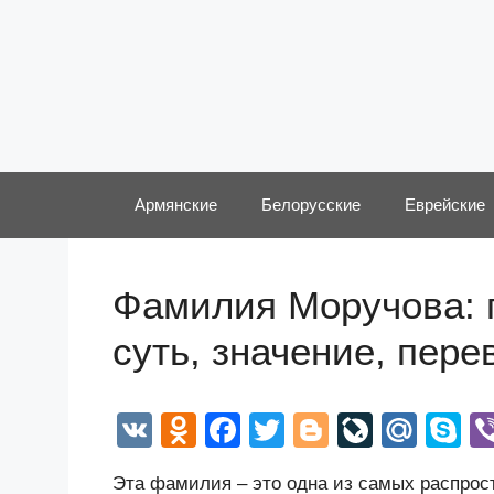
Перейти
к
содержимому
Армянские
Белорусские
Еврейские
Фамилия Моручова: 
суть, значение, пер
V
O
F
T
Bl
Li
M
S
K
d
a
wi
o
v
ail
k
Эта фамилия – это одна из самых распро