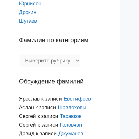
Юрнисон
Дрокин
Шугаев
Фамилии по категориям
Фамилии
по
категориям
Обсуждение фамилий
Ярослав
к записи
Евстифеев
Аслан
к записи
Шавлоховы
Сергей
к записи
Таравков
Сергей
к записи
Головчан
Давид
к записи
Джуманов