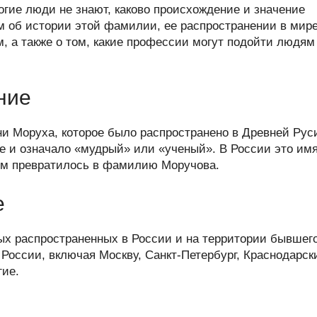
er
at
e
ail
р
гие люди не знают, каково происхождение и значение
s
gr
а
м об истории этой фамилии, ее распространении в мире
, а также о том, какие профессии могут подойти людям
A
a
в
p
m
и
p
ть
ние
и Моруха, которое было распространено в Древней Рус
 и означало «мудрый» или «ученый». В России это им
нем превратилось в фамилию Моручова.
е
х распространенных в России и на территории бывшег
 России, включая Москву, Санкт-Петербург, Краснодарск
гие.