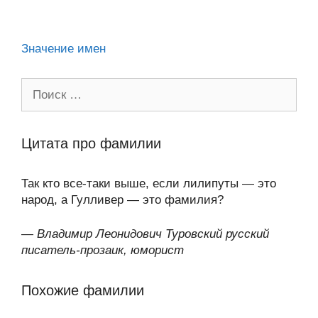
ni
k
al
p
ть
ki
Значение имен
Поиск:
Цитата про фамилии
Так кто все-таки выше, если лилипуты — это
народ, а Гулливер — это фамилия?
—
Владимир Леонидович Туровский русский
писатель-прозаик, юморист
Похожие фамилии