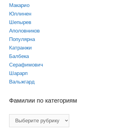
Макарио
Юллинен
Шепырев
Аполовников
Популярна
Катранжи
Балбека
Серафимович
Шарарп
Вальжгард
Фамилии по категориям
Фамилии
по
категориям