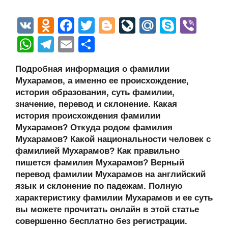
V
O
F
T
Bl
Li
M
S
Vi
K
d
a
wi
o
v
ail
ky
b
W
T
E
О
n
c
tt
g
e
.R
p
er
h
el
m
тп
Подробная информация о фамилии
o
e
er
g
J
u
e
at
e
ail
р
Мухарамов, а именно ее происхождение,
kl
b
er
o
s
gr
а
история образования, суть фамилии,
a
o
ur
значение, перевод и склонение. Какая
A
a
в
история происхождения фамилии
ss
o
n
p
m
и
Мухарамов? Откуда родом фамилия
ni
k
al
p
ть
Мухарамов? Какой национальности человек с
фамилией Мухарамов? Как правильно
ki
пишется фамилия Мухарамов? Верный
перевод фамилии Мухарамов на английский
язык и склонение по падежам. Полную
характеристику фамилии Мухарамов и ее суть
вы можете прочитать онлайн в этой статье
совершенно бесплатно без регистрации.