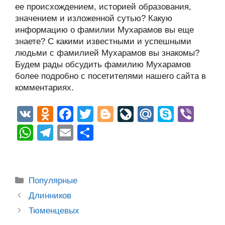
ее происхождением, историей образования,
значением и изложенной сутью? Какую
информацию о фамилии Мухарамов вы еще
знаете? С какими известными и успешными
людьми с фамилией Мухарамов вы знакомы?
Будем рады обсудить фамилию Мухарамов
более подробно с посетителями нашего сайта в
комментариях.
V
O
F
T
Bl
Li
M
S
Vi
K
d
a
wi
o
v
ail
ky
b
W
T
E
О
n
c
tt
g
e
.R
p
er
h
el
m
тп
o
e
er
g
J
u
e
at
e
ail
р
kl
b
er
o
s
gr
а
Рубрики
Популярные
a
o
ur
A
a
в
Post
Длинников
ss
o
n
navigation
p
m
и
Тюменцевых