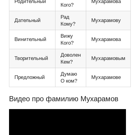
Родительный
Мухарамова
Кого?
Рад
Дательный
Мухарамову
Кому?
Вижу
Винительный
Мухарамова
Кого?
Доволен
Творительный
Мухарамовым
Кем?
Думаю
Предложный
Мухарамове
О ком?
Видео про фамилию Мухарамов