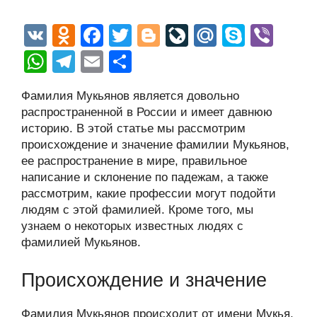
V
O
F
T
Bl
Li
M
S
Vi
K
d
a
wi
o
v
ail
ky
b
W
T
E
О
n
c
tt
g
e
.R
p
er
h
el
m
тп
Фамилия Мукьянов является довольно
o
e
er
g
J
u
e
at
e
ail
р
распространенной в России и имеет давнюю
kl
b
er
o
s
gr
а
историю. В этой статье мы рассмотрим
a
o
ur
происхождение и значение фамилии Мукьянов,
A
a
в
ее распространение в мире, правильное
ss
o
n
p
m
и
написание и склонение по падежам, а также
ni
k
al
p
ть
рассмотрим, какие профессии могут подойти
людям с этой фамилией. Кроме того, мы
ki
узнаем о некоторых известных людях с
фамилией Мукьянов.
Происхождение и значение
Фамилия Мукьянов происходит от имени Мукья,