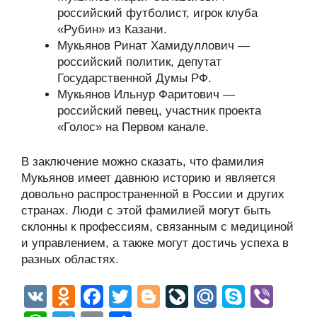
российский футболист, игрок клуба
«Рубин» из Казани.
Мукьянов Ринат Хамидуллович —
российский политик, депутат
Государственной Думы РФ.
Мукьянов Ильнур Фаритович —
российский певец, участник проекта
«Голос» на Первом канале.
В заключение можно сказать, что фамилия
Мукьянов имеет давнюю историю и является
довольно распространенной в России и других
странах. Люди с этой фамилией могут быть
склонны к профессиям, связанным с медициной
и управлением, а также могут достичь успеха в
разных областях.
V
O
F
T
Bl
Li
M
S
Vi