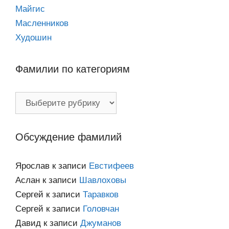
Майгис
Масленников
Худошин
Фамилии по категориям
Фамилии
по
категориям
Обсуждение фамилий
Ярослав
к записи
Евстифеев
Аслан
к записи
Шавлоховы
Сергей
к записи
Таравков
Сергей
к записи
Головчан
Давид
к записи
Джуманов