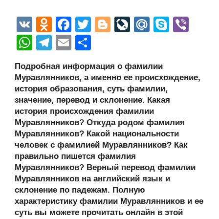
V
O
F
T
Bl
Li
M
S
Vi
K
d
a
wi
o
v
ail
ky
b
W
T
E
О
n
c
tt
g
e
.R
p
er
h
el
m
тп
Подробная информация о фамилии
o
e
er
g
J
u
e
at
e
ail
р
Муравлянников, а именно ее происхождение,
kl
b
er
o
s
gr
а
история образования, суть фамилии,
a
o
ur
значение, перевод и склонение. Какая
A
a
в
история происхождения фамилии
ss
o
n
p
m
и
Муравлянников? Откуда родом фамилия
ni
k
al
p
ть
Муравлянников? Какой национальности
человек с фамилией Муравлянников? Как
ki
правильно пишется фамилия
Муравлянников? Верный перевод фамилии
Муравлянников на английский язык и
склонение по падежам. Полную
характеристику фамилии Муравлянников и ее
суть вы можете прочитать онлайн в этой