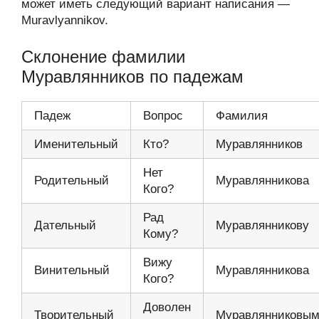
может иметь следующий вариант написания —
Muravlyannikov.
Склонение фамилии
Муравлянников по падежам
Падеж
Вопрос
Фамилия
Именительный
Кто?
Муравлянников
Нет
Родительный
Муравлянникова
Кого?
Рад
Дательный
Муравлянникову
Кому?
Вижу
Винительный
Муравлянникова
Кого?
Доволен
Творительный
Муравлянниковы