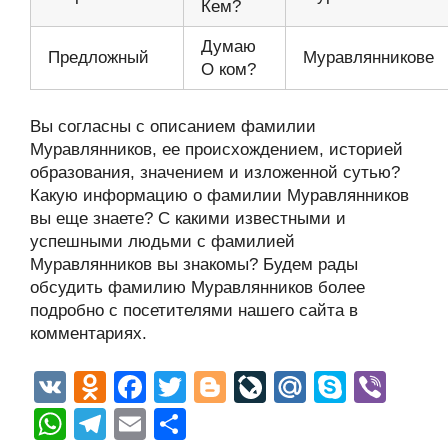
Кем?
Думаю
Предложный
Муравлянникове
О ком?
Вы согласны с описанием фамилии
Муравлянников, ее происхождением, историей
образования, значением и изложенной сутью?
Какую информацию о фамилии Муравлянников
вы еще знаете? С какими известными и
успешными людьми с фамилией
Муравлянников вы знакомы? Будем рады
обсудить фамилию Муравлянников более
подробно с посетителями нашего сайта в
комментариях.
V
O
F
T
Bl
Li
M
S
Vi
K
d
a
wi
o
v
ail
ky
b
W
T
E
О