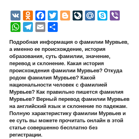
V
O
F
T
Bl
Li
M
S
Vi
K
d
a
wi
o
v
ail
ky
b
W
T
E
О
n
c
tt
g
e
.R
p
er
h
el
m
тп
Подробная информация о фамилии Мурвьев,
o
e
er
g
J
u
e
at
e
ail
р
а именно ее происхождение, история
kl
b
er
o
s
gr
а
образования, суть фамилии, значение,
a
o
ur
перевод и склонение. Какая история
A
a
в
происхождения фамилии Мурвьев? Откуда
ss
o
n
p
m
и
родом фамилия Мурвьев? Какой
ni
k
al
p
ть
национальности человек с фамилией
Мурвьев? Как правильно пишется фамилия
ki
Мурвьев? Верный перевод фамилии Мурвьев
на английский язык и склонение по падежам.
Полную характеристику фамилии Мурвьев и
ее суть вы можете прочитать онлайн в этой
статье совершенно бесплатно без
регистрации.