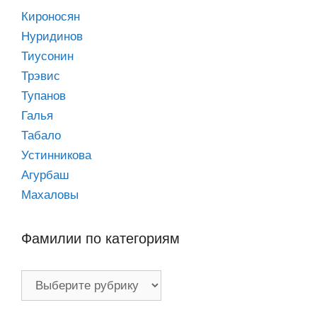
Кироносян
Нуридинов
Тиусонин
Трэвис
Тупанов
Галья
Табало
Устинникова
Агурбаш
Махаловы
Фамилии по категориям
Фамилии
по
категориям