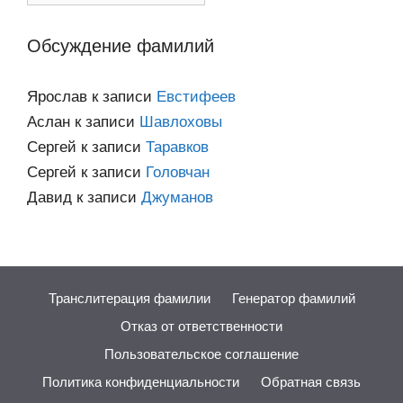
категориям
Обсуждение фамилий
Ярослав
к записи
Евстифеев
Аслан
к записи
Шавлоховы
Сергей
к записи
Таравков
Сергей
к записи
Головчан
Давид
к записи
Джуманов
Транслитерация фамилии
Генератор фамилий
Отказ от ответственности
Пользовательское соглашение
Политика конфиденциальности
Обратная связь