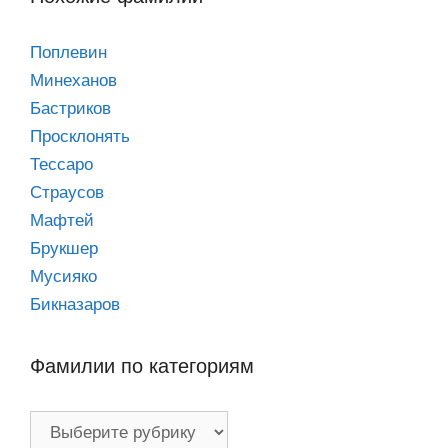
Поплевин
Минеханов
Бастриков
Просклонять
Тессаро
Страусов
Мафтей
Брукшер
Мусияко
Бикназаров
Фамилии по категориям
Фамилии
по