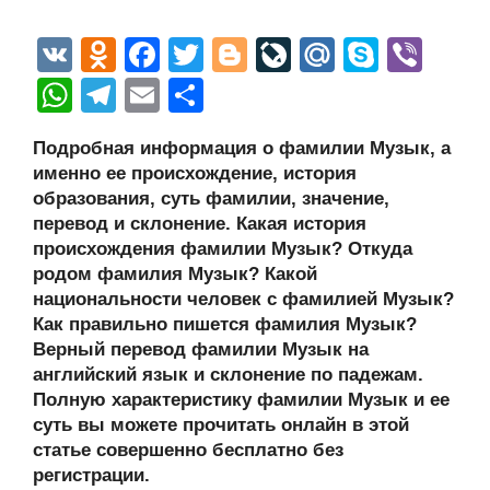
V
O
F
T
Bl
Li
M
S
Vi
K
d
a
wi
o
v
ail
ky
b
W
T
E
О
n
c
tt
g
e
.R
p
er
h
el
m
тп
Подробная информация о фамилии Музык, а
o
e
er
g
J
u
e
at
e
ail
р
именно ее происхождение, история
kl
b
er
o
s
gr
а
образования, суть фамилии, значение,
a
o
ur
перевод и склонение. Какая история
A
a
в
происхождения фамилии Музык? Откуда
ss
o
n
p
m
и
родом фамилия Музык? Какой
ni
k
al
p
ть
национальности человек с фамилией Музык?
Как правильно пишется фамилия Музык?
ki
Верный перевод фамилии Музык на
английский язык и склонение по падежам.
Полную характеристику фамилии Музык и ее
суть вы можете прочитать онлайн в этой
статье совершенно бесплатно без
регистрации.