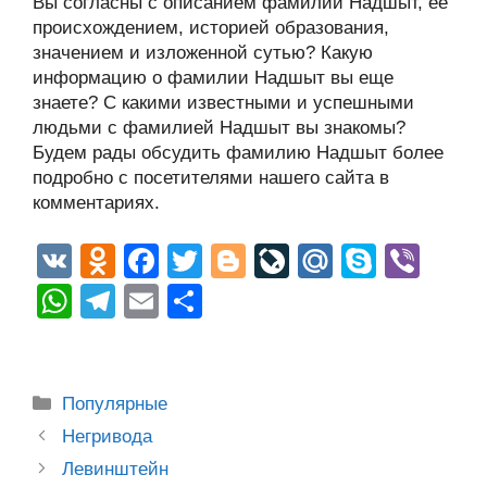
Вы согласны с описанием фамилии Надшыт, ее
происхождением, историей образования,
значением и изложенной сутью? Какую
информацию о фамилии Надшыт вы еще
знаете? С какими известными и успешными
людьми с фамилией Надшыт вы знакомы?
Будем рады обсудить фамилию Надшыт более
подробно с посетителями нашего сайта в
комментариях.
V
O
F
T
Bl
Li
M
S
Vi
K
d
a
wi
o
v
ail
ky
b
W
T
E
О
n
c
tt
g
e
.R
p
er
h
el
m
тп
o
e
er
g
J
u
e
at
e
ail
р
kl
b
er
o
s
gr
а
Рубрики
Популярные
a
o
ur
A
a
в
Post
Негривода
ss
o
n
navigation
p
m
и
Левинштейн