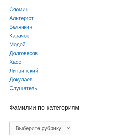
Сяомин
Альтергот
Белянкин
Карачок
Модой
Долговесов
Хасс
Литвинский
Докулаев
Слушатель
Фамилии по категориям
Фамилии
по
категориям