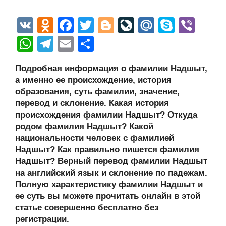
V
O
F
T
Bl
Li
M
S
Vi
K
d
a
wi
o
v
ail
ky
b
W
T
E
О
n
c
tt
g
e
.R
p
er
h
el
m
тп
Подробная информация о фамилии Надшыт,
o
e
er
g
J
u
e
at
e
ail
р
а именно ее происхождение, история
kl
b
er
o
s
gr
а
образования, суть фамилии, значение,
a
o
ur
перевод и склонение. Какая история
A
a
в
происхождения фамилии Надшыт? Откуда
ss
o
n
p
m
и
родом фамилия Надшыт? Какой
ni
k
al
p
ть
национальности человек с фамилией
Надшыт? Как правильно пишется фамилия
ki
Надшыт? Верный перевод фамилии Надшыт
на английский язык и склонение по падежам.
Полную характеристику фамилии Надшыт и
ее суть вы можете прочитать онлайн в этой
статье совершенно бесплатно без
регистрации.