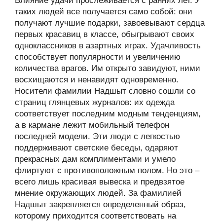
Влияние удачи прослеживается с ранних лет. У
таких людей все получается само собой: они
получают лучшие подарки, завоевывают сердца
первых красавиц в классе, обыгрывают своих
одноклассников в азартных играх. Удачливость
способствует популярности и увеличению
количества врагов. Им открыто завидуют, ними
восхищаются и ненавидят одновременно.
Носители фамилии Надшыт словно сошли со
страниц глянцевых журналов: их одежда
соответствует последним модным тенденциям,
а в кармане лежит мобильный телефон
последней модели. Эти люди с легкостью
поддерживают светские беседы, одаряют
прекрасных дам комплиментами и умело
флиртуют с противоположным полом. Но это –
всего лишь красивая вывеска и предвзятое
мнение окружающих людей. За фамилией
Надшыт закрепляется определенный образ,
которому приходится соответствовать на