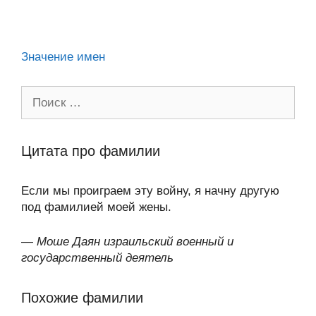
ni
k
al
p
ть
ki
Значение имен
Поиск:
Цитата про фамилии
Если мы проиграем эту войну, я начну другую
под фамилией моей жены.
—
Моше Даян израильский военный и
государственный деятель
Похожие фамилии