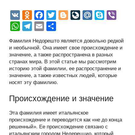
V
O
F
T
Bl
Li
M
S
Vi
K
d
a
wi
o
v
ail
ky
b
W
T
E
О
n
c
tt
g
e
.R
p
er
h
el
m
тп
Фамилия Недорешто является довольно редкой
o
e
er
g
J
u
e
at
e
ail
р
и необычной. Она имеет свое происхождение и
kl
b
er
o
s
gr
а
значение, а также распространена в разных
a
o
ur
странах мира. В этой статье мы рассмотрим
A
a
в
историю этой фамилии, ее распространение и
ss
o
n
p
m
и
значение, а также известных людей, которые
ni
k
al
p
ть
носят эту фамилию.
ki
Происхождение и значение
Эта фамилия имеет итальянское
происхождение и переводится как «не до конца
решенный». Ее происхождение связано с
итальянским городом Недереццио, который