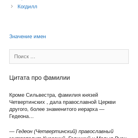
A
a
в
navigation
Когдилл
ss
o
n
p
m
и
ni
k
al
p
ть
ki
Значение имен
Поиск:
Цитата про фамилии
Кроме Сильвестра, фамилия князей
Четвертинских , дала православной Церкви
другого, более знаменитого иерарха —
Гедеона…
—
Гедеон (Четвертинский) православный