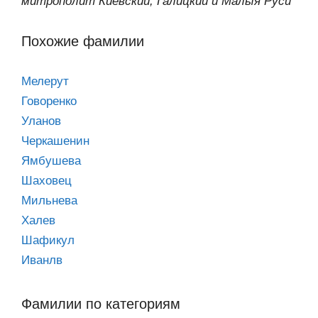
митрополит Киевский, Галицкий и Малыя Руси
Похожие фамилии
Мелерут
Говоренко
Уланов
Черкашенин
Ямбушева
Шаховец
Мильнева
Халев
Шафикул
Иванлв
Фамилии по категориям