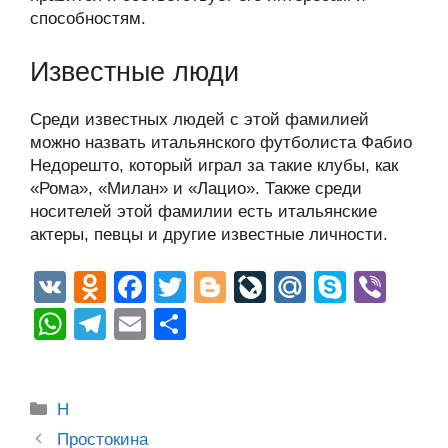
способностям.
Известные люди
Среди известных людей с этой фамилией
можно назвать итальянского футболиста Фабио
Недорешто, который играл за такие клубы, как
«Рома», «Милан» и «Лацио». Также среди
носителей этой фамилии есть итальянские
актеры, певцы и другие известные личности.
V
O
F
T
Bl
Li
M
S
Vi
K
d
a
wi
o
v
ail
ky
b
W
T
E
О
n
c
tt
g
e
.R
p
er
h
el
m
тп
o
e
er
g
J
u
e
at
e
ail
р
Рубрики
kl
b
er
o
Н
s
gr
а
Post
a
o
ur
Простокина