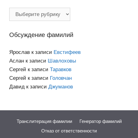
Фамилии
по
категориям
Обсуждение фамилий
Ярослав
к записи
Евстифеев
Аслан
к записи
Шавлоховы
Сергей
к записи
Таравков
Сергей
к записи
Головчан
Давид
к записи
Джуманов
Транслитерация фамилии
Генератор фамилий
Отказ от ответственности