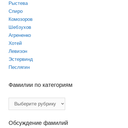
Рыстева
Спиро
Комозоров
Шебзухов
Агрененко
Хотей
Левизон
Эстервинд
Песлягин
Фамилии по категориям
Фамилии
по
категориям
Обсуждение фамилий