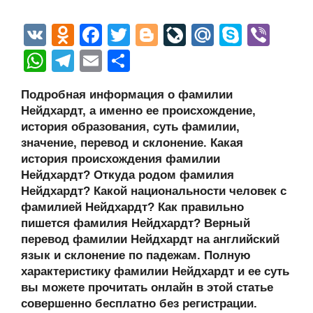
V
O
F
T
Bl
Li
M
S
Vi
K
d
a
wi
o
v
ail
ky
b
W
T
E
О
n
c
tt
g
e
.R
p
er
h
el
m
тп
Подробная информация о фамилии
o
e
er
g
J
u
e
at
e
ail
р
Нейдхардт, а именно ее происхождение,
kl
b
er
o
s
gr
а
история образования, суть фамилии,
a
o
ur
значение, перевод и склонение. Какая
A
a
в
история происхождения фамилии
ss
o
n
p
m
и
Нейдхардт? Откуда родом фамилия
ni
k
al
p
ть
Нейдхардт? Какой национальности человек с
фамилией Нейдхардт? Как правильно
ki
пишется фамилия Нейдхардт? Верный
перевод фамилии Нейдхардт на английский
язык и склонение по падежам. Полную
характеристику фамилии Нейдхардт и ее суть
вы можете прочитать онлайн в этой статье
совершенно бесплатно без регистрации.