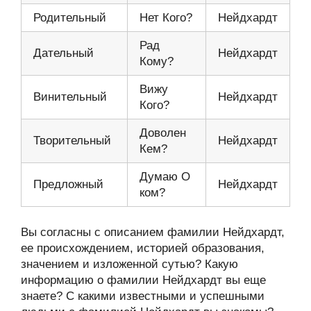
Родительный
Нет Кого?
Нейдхардт
Рад
Дательный
Нейдхардт
Кому?
Вижу
Винительный
Нейдхардт
Кого?
Доволен
Творительный
Нейдхардт
Кем?
Думаю О
Предложный
Нейдхардт
ком?
Вы согласны с описанием фамилии Нейдхардт,
ее происхождением, историей образования,
значением и изложенной сутью? Какую
информацию о фамилии Нейдхардт вы еще
знаете? С какими известными и успешными