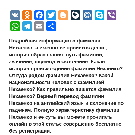
V
O
F
T
Bl
Li
M
S
Vi
K
d
a
wi
o
v
ail
ky
b
W
T
E
О
n
c
tt
g
e
.R
p
er
h
el
m
тп
Подробная информация о фамилии
o
e
er
g
J
u
e
at
e
ail
р
Нехаенко, а именно ее происхождение,
kl
b
er
o
s
gr
а
история образования, суть фамилии,
a
o
ur
значение, перевод и склонение. Какая
A
a
в
история происхождения фамилии Нехаенко?
ss
o
n
p
m
и
Откуда родом фамилия Нехаенко? Какой
ni
k
al
p
ть
национальности человек с фамилией
Нехаенко? Как правильно пишется фамилия
ki
Нехаенко? Верный перевод фамилии
Нехаенко на английский язык и склонение по
падежам. Полную характеристику фамилии
Нехаенко и ее суть вы можете прочитать
онлайн в этой статье совершенно бесплатно
без регистрации.