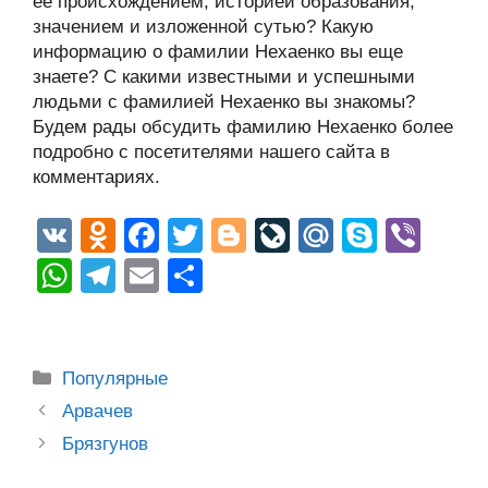
ее происхождением, историей образования,
значением и изложенной сутью? Какую
информацию о фамилии Нехаенко вы еще
знаете? С какими известными и успешными
людьми с фамилией Нехаенко вы знакомы?
Будем рады обсудить фамилию Нехаенко более
подробно с посетителями нашего сайта в
комментариях.
V
O
F
T
Bl
Li
M
S
Vi
K
d
a
wi
o
v
ail
ky
b
W
T
E
О
n
c
tt
g
e
.R
p
er
h
el
m
тп
o
e
er
g
J
u
e
at
e
ail
р
kl
b
er
o
s
gr
а
Рубрики
Популярные
a
o
ur
A
a
в
Post
Арвачев
ss
o
n
navigation
p
m
и
Брязгунов
ni
k
al
p
ть