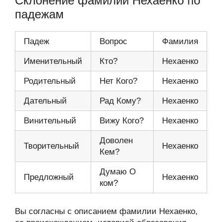
Склонение фамилии Нехаенко по
падежам
Падеж
Вопрос
Фамилия
Именительный
Кто?
Нехаенко
Родительный
Нет Кого?
Нехаенко
Дательный
Рад Кому?
Нехаенко
Винительный
Вижу Кого?
Нехаенко
Доволен
Творительный
Нехаенко
Кем?
Думаю О
Предложный
Нехаенко
ком?
Вы согласны с описанием фамилии Нехаенко,