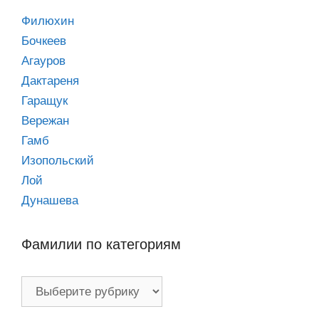
Филюхин
Бочкеев
Агауров
Дактареня
Гаращук
Вережан
Гамб
Изопольский
Лой
Дунашева
Фамилии по категориям
Фамилии
по
категориям