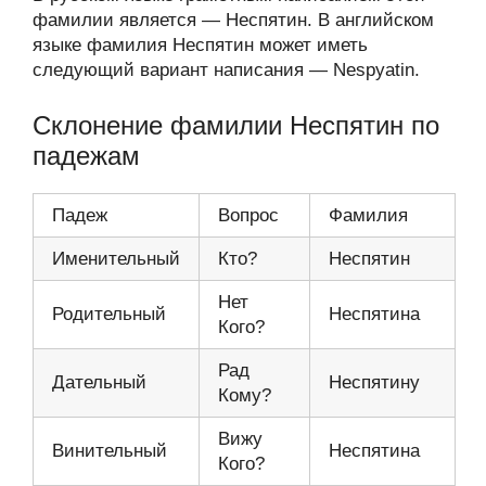
фамилии является — Неспятин. В английском
языке фамилия Неспятин может иметь
следующий вариант написания — Nespyatin.
Склонение фамилии Неспятин по
падежам
Падеж
Вопрос
Фамилия
Именительный
Кто?
Неспятин
Нет
Родительный
Неспятина
Кого?
Рад
Дательный
Неспятину
Кому?
Вижу
Винительный
Неспятина
Кого?