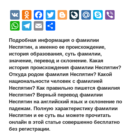
V
O
F
T
Bl
Li
M
S
Vi
K
d
a
wi
o
v
ail
ky
b
W
T
E
О
n
c
tt
g
e
.R
p
er
h
el
m
тп
Подробная информация о фамилии
o
e
er
g
J
u
e
at
e
ail
р
Неспятин, а именно ее происхождение,
kl
b
er
o
s
gr
а
история образования, суть фамилии,
a
o
ur
значение, перевод и склонение. Какая
A
a
в
история происхождения фамилии Неспятин?
ss
o
n
p
m
и
Откуда родом фамилия Неспятин? Какой
ni
k
al
p
ть
национальности человек с фамилией
Неспятин? Как правильно пишется фамилия
ki
Неспятин? Верный перевод фамилии
Неспятин на английский язык и склонение по
падежам. Полную характеристику фамилии
Неспятин и ее суть вы можете прочитать
онлайн в этой статье совершенно бесплатно
без регистрации.