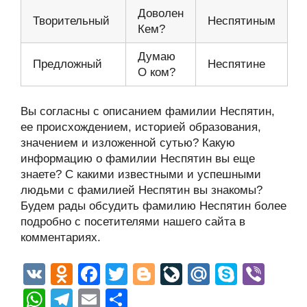
Доволен
Творительный
Неспятиным
Кем?
Думаю
Предложный
Неспятине
О ком?
Вы согласны с описанием фамилии Неспятин,
ее происхождением, историей образования,
значением и изложенной сутью? Какую
информацию о фамилии Неспятин вы еще
знаете? С какими известными и успешными
людьми с фамилией Неспятин вы знакомы?
Будем рады обсудить фамилию Неспятин более
подробно с посетителями нашего сайта в
комментариях.
V
O
F
T
Bl
Li
M
S
Vi
K
d
a
wi
o
v
ail
ky
b
W
T
E
О