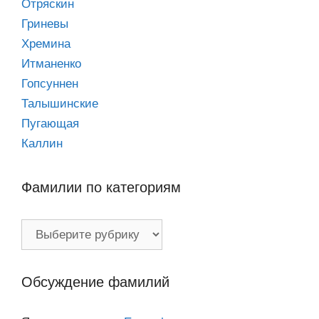
Отряскин
Гриневы
Хремина
Итманенко
Гопсуннен
Талышинские
Пугающая
Каллин
Фамилии по категориям
Фамилии
по
категориям
Обсуждение фамилий