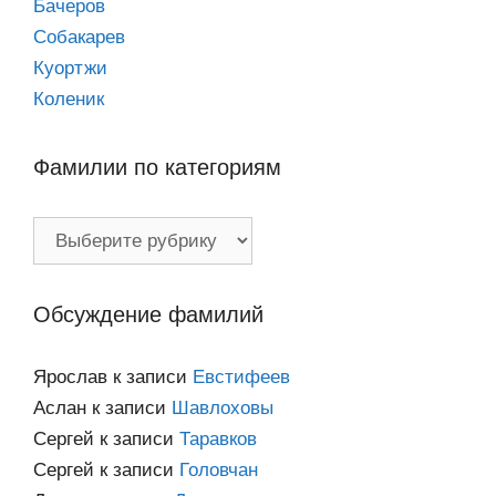
Бачеров
Собакарев
Куортжи
Коленик
Фамилии по категориям
Фамилии
по
категориям
Обсуждение фамилий
Ярослав
к записи
Евстифеев
Аслан
к записи
Шавлоховы
Сергей
к записи
Таравков
Сергей
к записи
Головчан