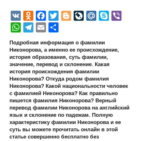
V
O
F
T
Bl
Li
M
S
Vi
K
d
a
wi
o
v
ail
ky
b
W
T
E
О
n
c
tt
g
e
.R
p
er
h
el
m
тп
Подробная информация о фамилии
o
e
er
g
J
u
e
at
e
ail
р
Никонорова, а именно ее происхождение,
kl
b
er
o
s
gr
а
история образования, суть фамилии,
a
o
ur
значение, перевод и склонение. Какая
A
a
в
история происхождения фамилии
ss
o
n
p
m
и
Никонорова? Откуда родом фамилия
ni
k
al
p
ть
Никонорова? Какой национальности человек
с фамилией Никонорова? Как правильно
ki
пишется фамилия Никонорова? Верный
перевод фамилии Никонорова на английский
язык и склонение по падежам. Полную
характеристику фамилии Никонорова и ее
суть вы можете прочитать онлайн в этой
статье совершенно бесплатно без