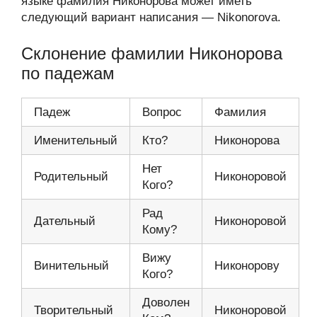
языке фамилия Никонорова может иметь
следующий вариант написания — Nikonorova.
Склонение фамилии Никонорова
по падежам
Падеж
Вопрос
Фамилия
Именительный
Кто?
Никонорова
Нет
Родительный
Никоноровой
Кого?
Рад
Дательный
Никоноровой
Кому?
Вижу
Винительный
Никонорову
Кого?
Доволен
Творительный
Никоноровой