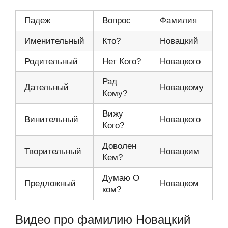
Падеж
Вопрос
Фамилия
Именительный
Кто?
Новацкий
Родительный
Нет Кого?
Новацкого
Рад
Дательный
Новацкому
Кому?
Вижу
Винительный
Новацкого
Кого?
Доволен
Творительный
Новацким
Кем?
Думаю О
Предложный
Новацком
ком?
Видео про фамилию Новацкий