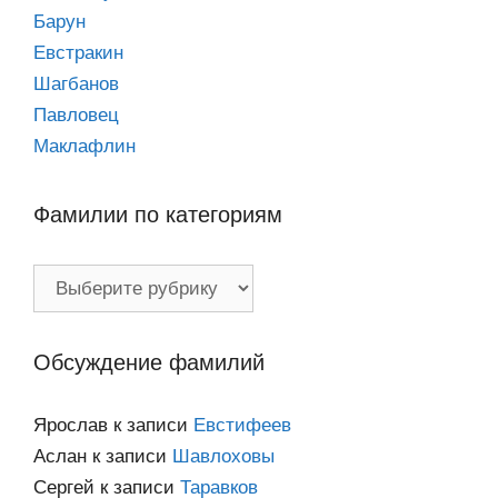
Барун
Евстракин
Шагбанов
Павловец
Маклафлин
Фамилии по категориям
Фамилии
по
категориям
Обсуждение фамилий
Ярослав
к записи
Евстифеев
Аслан
к записи
Шавлоховы
Сергей
к записи
Таравков