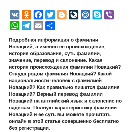
V
O
F
T
Bl
Li
M
S
Vi
K
d
a
wi
o
v
ail
ky
b
W
T
E
О
n
c
tt
g
e
.R
p
er
h
el
m
тп
Подробная информация о фамилии
o
e
er
g
J
u
e
at
e
ail
р
Новацкий, а именно ее происхождение,
kl
b
er
o
s
gr
а
история образования, суть фамилии,
a
o
ur
значение, перевод и склонение. Какая
A
a
в
история происхождения фамилии Новацкий?
ss
o
n
p
m
и
Откуда родом фамилия Новацкий? Какой
ni
k
al
p
ть
национальности человек с фамилией
Новацкий? Как правильно пишется фамилия
ki
Новацкий? Верный перевод фамилии
Новацкий на английский язык и склонение по
падежам. Полную характеристику фамилии
Новацкий и ее суть вы можете прочитать
онлайн в этой статье совершенно бесплатно
без регистрации.