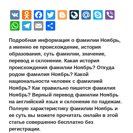
V
O
F
T
Bl
Li
M
S
Vi
K
d
a
wi
o
v
ail
ky
b
W
T
E
О
n
c
tt
g
e
.R
p
er
h
el
m
тп
Подробная информация о фамилии Ноябрь,
o
e
er
g
J
u
e
at
e
ail
р
а именно ее происхождение, история
kl
b
er
o
s
gr
а
образования, суть фамилии, значение,
a
o
ur
перевод и склонение. Какая история
A
a
в
происхождения фамилии Ноябрь? Откуда
ss
o
n
p
m
и
родом фамилия Ноябрь? Какой
ni
k
al
p
ть
национальности человек с фамилией
Ноябрь? Как правильно пишется фамилия
ki
Ноябрь? Верный перевод фамилии Ноябрь
на английский язык и склонение по падежам.
Полную характеристику фамилии Ноябрь и
ее суть вы можете прочитать онлайн в этой
статье совершенно бесплатно без
регистрации.