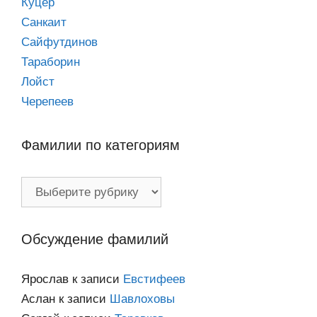
Куцер
Санкаит
Сайфутдинов
Тараборин
Лойст
Черепеев
Фамилии по категориям
Фамилии
по
категориям
Обсуждение фамилий
Ярослав
к записи
Евстифеев
Аслан
к записи
Шавлоховы