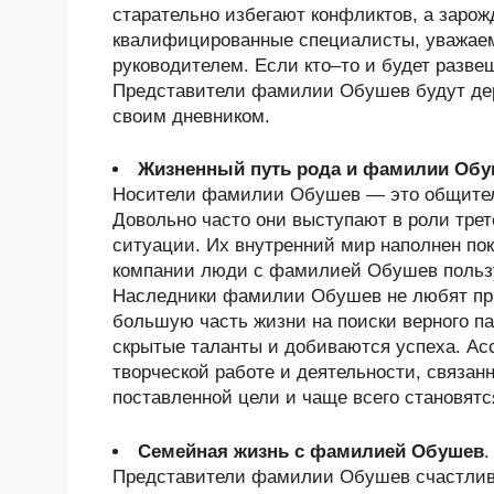
старательно избегают конфликтов, а заро
квалифицированные специалисты, уважаем
руководителем. Если кто–то и будет разве
Представители фамилии Обушев будут держ
своим дневником.
Жизненный путь рода и фамилии Об
Носители фамилии Обушев — это общител
Довольно часто они выступают в роли трет
ситуации. Их внутренний мир наполнен по
компании люди с фамилией Обушев польз
Наследники фамилии Обушев не любят при
большую часть жизни на поиски верного па
скрытые таланты и добиваются успеха. Ас
творческой работе и деятельности, связан
поставленной цели и чаще всего становят
Семейная жизнь с фамилией Обушев
.
Представители фамилии Обушев счастливы