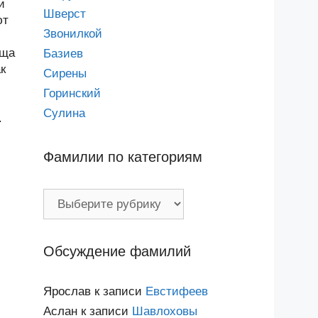
и
Шверст
ют
Звонилкой
ища
Базиев
к
Сирены
Горинский
Сулина
.
Фамилии по категориям
Фамилии
по
категориям
Обсуждение фамилий
Ярослав
к записи
Евстифеев
Аслан
к записи
Шавлоховы