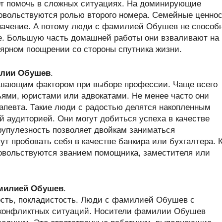
жет помочь в сложных ситуациях. На доминирующие
довольствуются ролью второго номера. Семейные ценно
начение. А потому люди с фамилией Обушев не способ
е. Большую часть домашней работы они взваливают на
лярном поощрении со стороны спутника жизни.
илии Обушев
.
ешающим фактором при выборе профессии. Чаще всего
ями, юристами или адвокатами. Не менее часто они
апевта. Такие люди с радостью делятся накопленным
 аудиторией. Они могут добиться успеха в качестве
рупулезность позволяет двойкам заниматься
т пробовать себя в качестве банкира или бухгалтера. 
овольствуются званием помощника, заместителя или
амилией Обушев
.
ость, покладистость. Люди с фамилией Обушев с
 конфликтных ситуаций. Носители фамилии Обушев