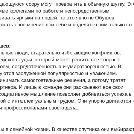
ждающуюся ссору могут превратить в обычную шутку. Эт
ые коллегами по работе и непосредственным
шивать ярлыки на людей, то это явно не Обушев.
ать свое мнение при себе и поделятся ним только со
ушев
.
ьные люди, старательно избегающие конфликтов.
ейского судьи, который может решить все спорные
коем, сосредоточенностью и умиротворенностью. В
уются заслуженной популярностью и уважением.
нимать самостоятельные решения, а потому тратят
ртнера. И лишь в команде они раскрывают все свои
социативное мышление позволяет добиваться успеха в
ной с интеллектуальным трудом. Они упорно двигаются 
ся профессионалами своего дела.
 в семейной жизни. В качестве спутника они выбираю