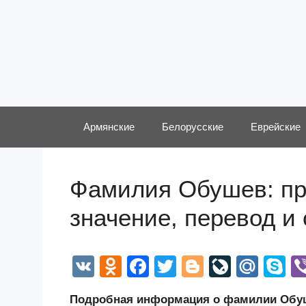
Перейти
к
содержимому
Армянские
Белорусские
Еврейские
Фамилия Обушев: про
значение, перевод и
V
O
F
T
Bl
Li
M
S
K
d
a
wi
o
v
ail
k
Подробная информация о фамилии Обуше