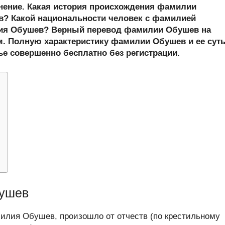
er
at
e
ail
р
онение. Какая история происхождения фамилии
s
gr
а
? Какой национальности человек с фамилией
ия Обушев? Верный перевод фамилии Обушев на
A
a
в
м. Полную характеристику фамилии Обушев и ее сут
p
m
и
ье совершенно бесплатно без регистрации.
p
ть
ушев
илия Обушев, произошло от отчеств (по крестильному