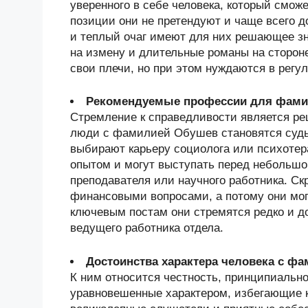
уверенного в себе человека, который смо
позиции они не претендуют и чаще всего 
и теплый очаг имеют для них решающее з
на измену и длительные романы на сторон
свои плечи, но при этом нуждаются в регу
Рекомендуемые профессии для фам
Стремление к справедливости является р
люди с фамилией Обушев становятся судь
выбирают карьеру социолога или психотер
опытом и могут выступать перед небольшой
преподавателя или научного работника. Ск
финансовыми вопросами, а потому они могу
ключевым постам они стремятся редко и д
ведущего работника отдела.
Достоинства характера человека с ф
К ним относится честность, принципиальн
уравновешенные характером, избегающие