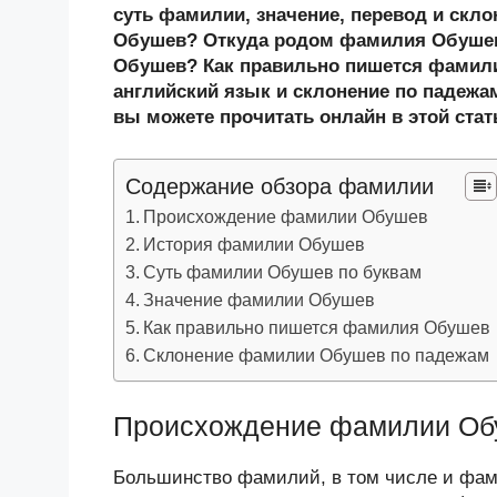
n
c
tt
g
e
.R
p
суть фамилии, значение, перевод и скл
o
e
er
g
J
u
e
Обушев? Откуда родом фамилия Обушев
Обушев? Как правильно пишется фамил
kl
b
er
o
английский язык и склонение по падежа
a
o
ur
вы можете прочитать онлайн в этой стат
ss
o
n
ni
k
al
Содержание обзора фамилии
ki
Происхождение фамилии Обушев
История фамилии Обушев
Суть фамилии Обушев по буквам
Значение фамилии Обушев
Как правильно пишется фамилия Обушев
Склонение фамилии Обушев по падежам
Происхождение фамилии Об
Большинство фамилий, в том числе и фам