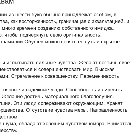
квам
ии из шести букв обычно принадлежат особам, в
тва, как восторженность, граничащая с экзальтацией, и
т много времени созданию собственного имиджа,
о, чтобы подчеркнуть свою оригинальность.
 фамилии Обушев можно понять ее суть и скрытое
ны испытывать сильные чувства. Желают постичь своё
енствоваться и совершенствовать мир. Высокая
ами. Стремление к совершенству. Переменчивость
стоянные и надёжные люди. Способность изъявлять
. Желание достичь материального благополучия.
душия. Эти люди сопереживают окружающим. Хранят
вершенства. Отсутствие чувства меры. Направленность
ществом.
з шума, обладают хорошим чувством юмора. Внимател
ерству.