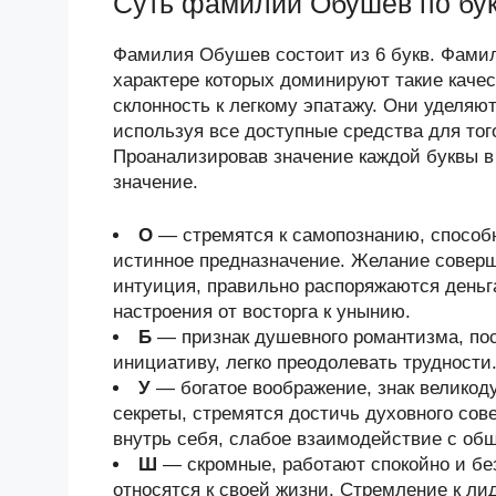
Суть фамилии Обушев по бу
Фамилия Обушев состоит из 6 букв. Фамил
характере которых доминируют такие качес
склонность к легкому эпатажу. Они уделяю
используя все доступные средства для тог
Проанализировав значение каждой буквы в
значение.
О
— стремятся к самопознанию, способ
истинное предназначение. Желание соверш
интуиция, правильно распоряжаются деньг
настроения от восторга к унынию.
Б
— признак душевного романтизма, по
инициативу, легко преодолевать трудности
У
— богатое воображение, знак велико
секреты, стремятся достичь духовного со
внутрь себя, слабое взаимодействие с об
Ш
— скромные, работают спокойно и бе
относятся к своей жизни. Стремление к лид