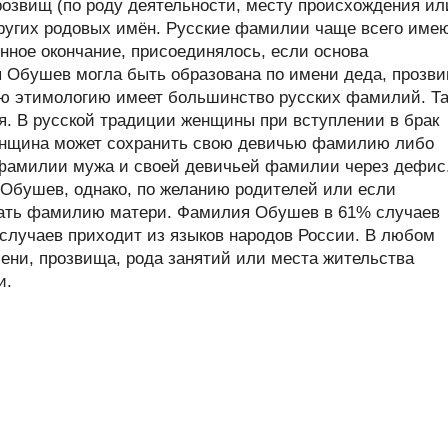
розвищ (по роду деятельности, месту происхождения ил
 других родовых имён. Русские фамилии чаще всего име
нное окончание, присоединялось, если основа
я Обушев могла быть образована по имени деда, прозв
ую этимологию имеет большинство русских фамилий. Та
я. В русской традиции женщины при вступлении в брак
енщина может сохранить свою девичью фамилию либо
фамилии мужа и своей девичьей фамилии через дефис
бушев, однако, по желанию родителей или если
имать фамилию матери. Фамилия Обушев в 61% случаев
 случаев приходит из языков народов России. В любом
ни, прозвища, рода занятий или места жительства
и.