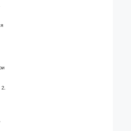
.
ся
ри
 2.
е