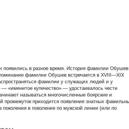
 появились в разное время. История фамилии Обушев
 упоминание фамилии Обушев встречается в XVIII—XIX
 распространяться фамилии у служащих людей и у
ое — «именитое купечество» — удостаивалось чести
ачинают называться многочисленные боярские и
ой промежуток приходится появление знатных фамильн
 поколения в поколение по мужской линии (или по