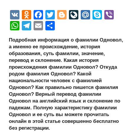
V
O
F
T
Bl
Li
M
S
Vi
K
d
a
wi
o
v
ail
ky
b
W
T
E
О
n
c
tt
g
e
.R
p
er
h
el
m
тп
Подробная информация о фамилии Одновол,
o
e
er
g
J
u
e
at
e
ail
р
а именно ее происхождение, история
kl
b
er
o
s
gr
а
образования, суть фамилии, значение,
a
o
ur
перевод и склонение. Какая история
A
a
в
происхождения фамилии Одновол? Откуда
ss
o
n
p
m
и
родом фамилия Одновол? Какой
ni
k
al
p
ть
национальности человек с фамилией
Одновол? Как правильно пишется фамилия
ki
Одновол? Верный перевод фамилии
Одновол на английский язык и склонение по
падежам. Полную характеристику фамилии
Одновол и ее суть вы можете прочитать
онлайн в этой статье совершенно бесплатно
без регистрации.