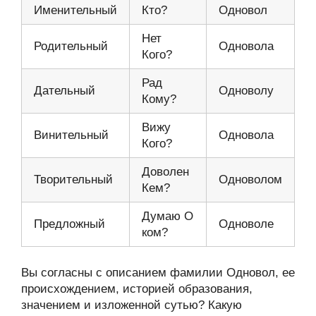
Именительный
Кто?
Одновол
Нет
Родительный
Одновола
Кого?
Рад
Дательный
Одноволу
Кому?
Вижу
Винительный
Одновола
Кого?
Доволен
Творительный
Одноволом
Кем?
Думаю О
Предложный
Одноволе
ком?
Вы согласны с описанием фамилии Одновол, ее
происхождением, историей образования,
значением и изложенной сутью? Какую