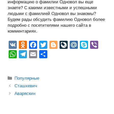
информацию о фамилии Одновол вы еще
знаете? С какими известными и успешными
людьми с фамилией Одновол вы знакомы?
Будем рады обсудить фамилию Одновол более
подробно с посетителями нашего сайта в
комментариях.
V
O
F
T
Bl
Li
M
S
Vi
K
d
a
wi
o
v
ail
ky
b
W
T
E
О
n
c
tt
g
e
.R
p
er
h
el
m
тп
o
e
er
g
J
u
e
at
e
ail
р
kl
b
er
o
s
gr
а
Рубрики
Популярные
a
o
ur
A
a
в
Post
Сташхевич
ss
o
n
navigation
p
m
и
Аваряскин
ni
k
al
p
ть
ki