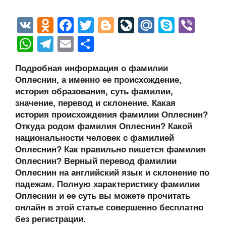
V
O
F
T
Bl
Li
M
S
Vi
K
d
a
wi
o
v
ail
ky
b
W
T
E
О
n
c
tt
g
e
.R
p
er
h
el
m
тп
Подробная информация о фамилии
o
e
er
g
J
u
e
at
e
ail
р
Оплеснин, а именно ее происхождение,
kl
b
er
o
s
gr
а
история образования, суть фамилии,
a
o
ur
значение, перевод и склонение. Какая
A
a
в
история происхождения фамилии Оплеснин?
ss
o
n
p
m
и
Откуда родом фамилия Оплеснин? Какой
ni
k
al
p
ть
национальности человек с фамилией
Оплеснин? Как правильно пишется фамилия
ki
Оплеснин? Верный перевод фамилии
Оплеснин на английский язык и склонение по
падежам. Полную характеристику фамилии
Оплеснин и ее суть вы можете прочитать
онлайн в этой статье совершенно бесплатно
без регистрации.