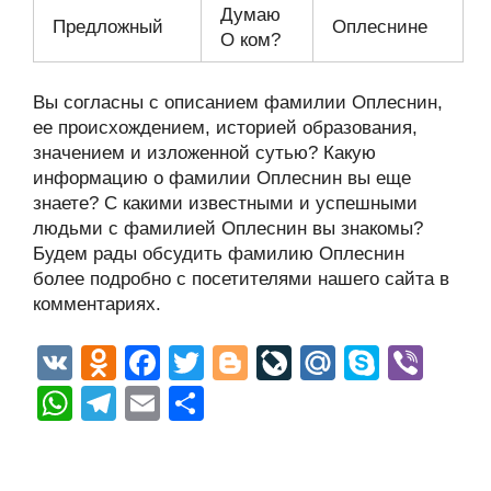
Думаю
Предложный
Оплеснине
О ком?
Вы согласны с описанием фамилии Оплеснин,
ее происхождением, историей образования,
значением и изложенной сутью? Какую
информацию о фамилии Оплеснин вы еще
знаете? С какими известными и успешными
людьми с фамилией Оплеснин вы знакомы?
Будем рады обсудить фамилию Оплеснин
более подробно с посетителями нашего сайта в
комментариях.
V
O
F
T
Bl
Li
M
S
Vi
K
d
a
wi
o
v
ail
ky
b
W
T
E
О
n
c
tt
g
e
.R
p
er
h
el
m
тп
o
e
er
g
J
u
e
at
e
ail
р