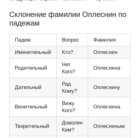
Склонение фамилии Оплеснин по
падежам
Падеж
Вопрос
Фамилия
Именительный
Кто?
Оплеснин
Нет
Родительный
Оплеснина
Кого?
Рад
Дательный
Оплеснину
Кому?
Вижу
Винительный
Оплеснина
Кого?
Доволен
Творительный
Оплесниным
Кем?