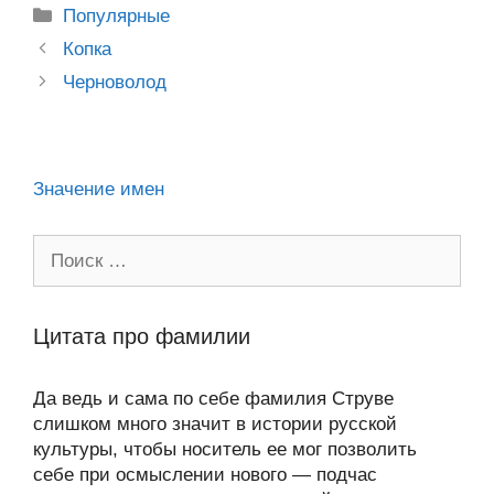
kl
b
er
o
s
gr
а
Рубрики
Популярные
a
o
ur
A
a
в
Post
Копка
ss
o
n
navigation
p
m
и
Черноволод
ni
k
al
p
ть
ki
Значение имен
Поиск:
Цитата про фамилии
Да ведь и сама по себе фамилия Струве
слишком много значит в истории русской
культуры, чтобы носитель ее мог позволить
себе при осмыслении нового — подчас