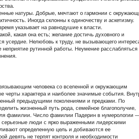
рства.
енные натуры. Добрые, мечтают о гармонии с окружаю
тичность. Иногда склонны к одиночеству и аскетизму.
время указывает на равнодушие к власти.
кой, какая она есть; желание достичь духовного и
ся усердие. Нелюбовь к труду, не вызывающего интерес
е неприятие рутинной работы. Неумение расслабляться
мнения.
связывающим человека со вселенной и окружающим
ые черты характера и наиболее значимые события. Внут
ленный предыдущими поколениями и предками. По
делить жизненный путь рода, семейное благополучие,
теля фамилии. Число фамилии Падерин в нумерологии 
 серьезные люди с ярко выраженными лидерскими
авливают определенную цель и добиваются ее
й девять не терпят контроля и необходимости