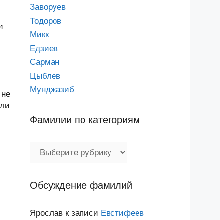
Заворуев
Тодоров
и
Микк
Едзиев
Сарман
Цыблев
Мунджазиб
 не
или
Фамилии по категориям
Фамилии
по
категориям
Обсуждение фамилий
Ярослав
к записи
Евстифеев