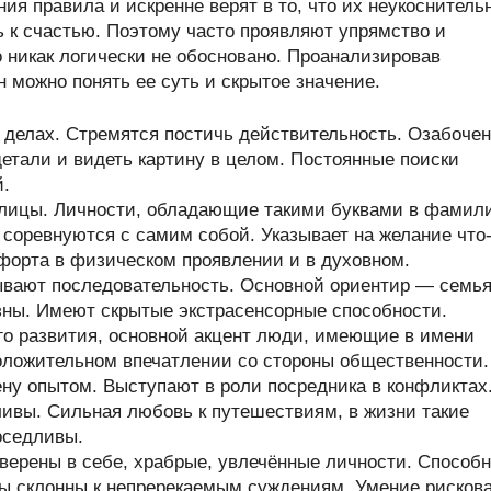
я правила и искренне верят в то, что их неукоснитель
 к счастью. Поэтому часто проявляют упрямство и
о никак логически не обосновано. Проанализировав
 можно понять ее суть и скрытое значение.
делах. Стремятся постичь действительность. Озабоче
тали и видеть картину в целом. Постоянные поиски
й.
ллицы. Личности, обладающие такими буквами в фамил
и соревнуются с самим собой. Указывает на желание что
форта в физическом проявлении и в духовном.
ывают последовательность. Основной ориентир — семья
ны. Имеют скрытые экстрасенсорные способности.
его развития, основной акцент люди, имеющие в имени
положительном впечатлении со стороны общественности.
у опытом. Выступают в роли посредника в конфликтах
ивы. Сильная любовь к путешествиям, в жизни такие
оседливы.
верены в себе, храбрые, увлечённые личности. Способ
ры склонны к непререкаемым суждениям. Умение рисков