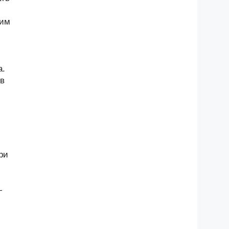
щим
а.
 в
ри
—