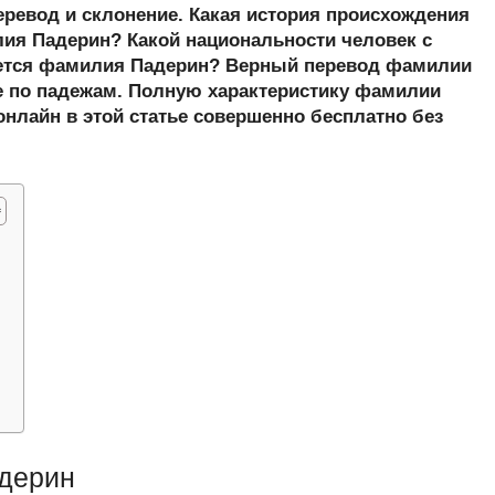
er
at
e
ail
р
еревод и склонение. Какая история происхождения
s
gr
а
я Падерин? Какой национальности человек с
ется фамилия Падерин? Верный перевод фамилии
A
a
в
е по падежам. Полную характеристику фамилии
p
m
и
онлайн в этой статье совершенно бесплатно без
p
ть
н
дерин