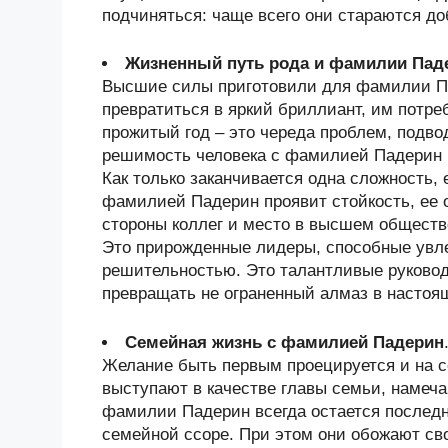
подчиняться: чаще всего они стараются д
Жизненный путь рода и фамилии Пад
Высшие силы приготовили для фамилии Па
превратиться в яркий бриллиант, им потре
прожитый год – это череда проблем, подв
решимость человека с фамилией Падерин и
Как только заканчивается одна сложность, 
фамилией Падерин проявит стойкость, ее о
стороны коллег и место в высшем обществ
Это прирожденные лидеры, способные увл
решительностью. Это талантливые руково
превращать не ограненный алмаз в настоя
Семейная жизнь с фамилией Падерин
Желание быть первым проецируется и на 
выступают в качестве главы семьи, намеча
фамилии Падерин всегда остается последне
семейной ссоре. При этом они обожают св