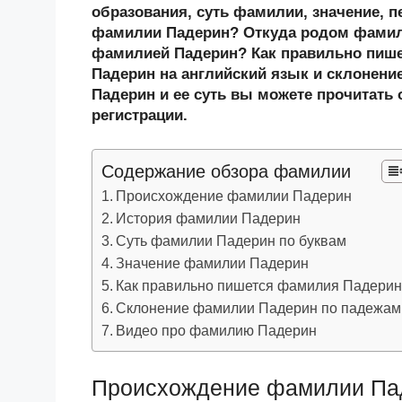
n
c
tt
g
e
.R
p
образования, суть фамилии, значение, п
o
e
er
g
J
u
e
фамилии Падерин? Откуда родом фамили
фамилией Падерин? Как правильно пиш
kl
b
er
o
Падерин на английский язык и склонени
a
o
ur
Падерин и ее суть вы можете прочитать 
ss
o
n
регистрации.
ni
k
al
Содержание обзора фамилии
ki
Происхождение фамилии Падерин
История фамилии Падерин
Суть фамилии Падерин по буквам
Значение фамилии Падерин
Как правильно пишется фамилия Падери
Склонение фамилии Падерин по падежам
Видео про фамилию Падерин
Происхождение фамилии Па