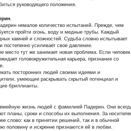
обиться руководящего положения.
ерин
.
дерин немалое количество испытаний. Прежде, чем
буется пройти огонь, воду и медные трубы. Каждый
одных камней и сложностей. Судьба словно испытывает
 постепенно усиливает свое давление.
ее место тут же занимает новая проблема. Если человек
жидает головокружительная карьера, признание со
е.
екать посторонних людей своими идеями и
дители, умеющие раскрывать скрытый потенциал и
щие бриллианты.
.
семейную жизнь людей с фамилией Падерин. Они всегд
ют планы, сроки и способы их выполнения. За носител
е слово: как в принятии решений, так и в обычной
ою половину и искренне признаются ей в любви.