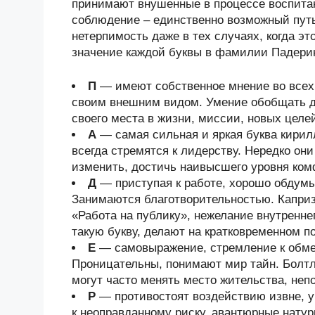
принимают внушенные в процессе воспитани
соблюдение – единственно возможный путь
нетерпимость даже в тех случаях, когда эт
значение каждой буквы в фамилии Падерин
П
— имеют собственное мнение во всех 
своим внешним видом. Умение обобщать де
своего места в жизни, миссии, новых целе
А
— самая сильная и яркая буква кири
всегда стремятся к лидерству. Нередко он
изменить, достичь наивысшего уровня ком
Д
— приступая к работе, хорошо обдум
Занимаются благотворительностью. Каприз
«Работа на публику», нежелание внутренн
такую букву, делают на кратковременном 
Е
— самовыражение, стремление к обмен
Проницательны, понимают мир тайн. Болтл
могут часто менять место жительства, неп
Р
— противостоят воздействию извне, у
к неоправданному риску, авантюрные нату