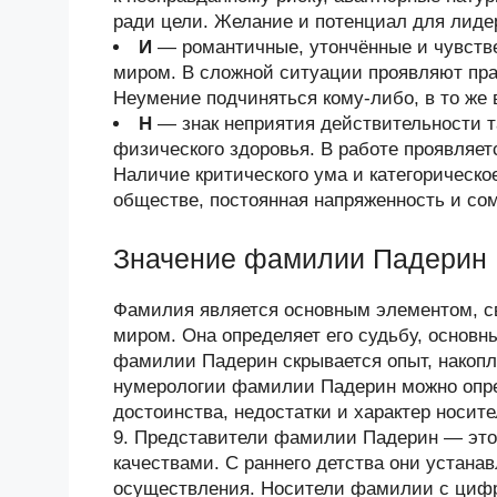
ради цели. Желание и потенциал для лиде
И
— романтичные, утончённые и чувств
миром. В сложной ситуации проявляют прак
Неумение подчиняться кому-либо, в то же 
Н
— знак неприятия действительности та
физического здоровья. В работе проявляет
Наличие критического ума и категорическо
обществе, постоянная напряженность и со
Значение фамилии Падерин
Фамилия является основным элементом, 
миром. Она определяет его судьбу, основн
фамилии Падерин скрывается опыт, накоп
нумерологии фамилии Падерин можно опре
достоинства, недостатки и характер носи
9. Представители фамилии Падерин — это
качествами. С раннего детства они устан
осуществления. Носители фамилии с цифро