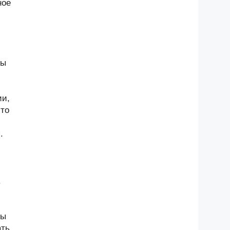
ное
ны
ии,
-то
.
.
ны
ать