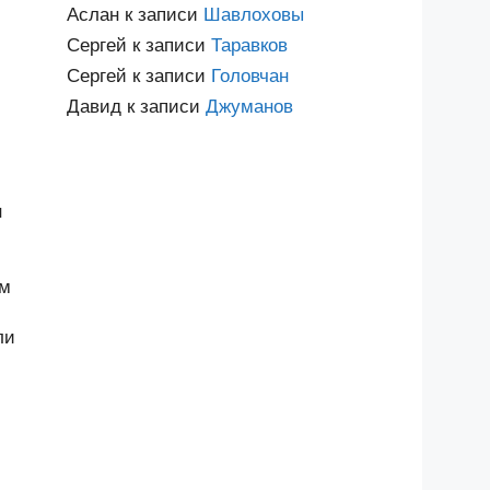
Аслан
к записи
Шавлоховы
Сергей
к записи
Таравков
Сергей
к записи
Головчан
Давид
к записи
Джуманов
н
им
ли