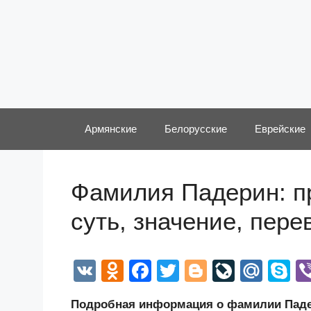
Перейти
к
содержимому
Армянские
Белорусские
Еврейские
Фамилия Падерин: п
суть, значение, пер
V
O
F
T
Bl
Li
M
S
K
d
a
wi
o
v
ail
k
Подробная информация о фамилии Падер