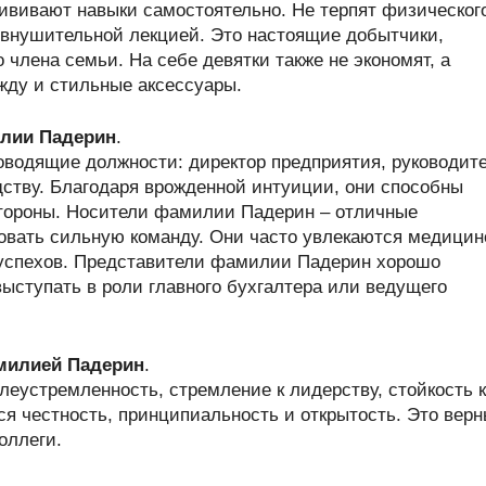
рививают навыки самостоятельно. Не терпят физическог
 внушительной лекцией. Это настоящие добытчики,
 члена семьи. На себе девятки также не экономят, а
жду и стильные аксессуары.
лии Падерин
.
водящие должности: директор предприятия, руководит
дству. Благодаря врожденной интуиции, они способны
стороны. Носители фамилии Падерин – отличные
вать сильную команду. Они часто увлекаются медицин
 успехов. Представители фамилии Падерин хорошо
ыступать в роли главного бухгалтера или ведущего
амилией Падерин
.
еустремленность, стремление к лидерству, стойкость к
ся честность, принципиальность и открытость. Это вер
оллеги.