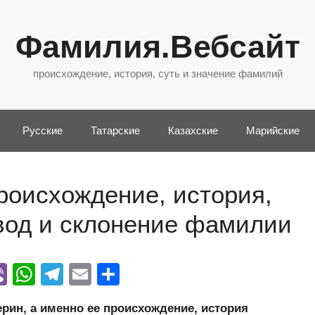
Фамилия.Вебсайт
происхождение, история, суть и значение фамилий
Русские
Татарские
Казахские
Марийские
роисхождение, история,
евод и склонение фамилии
Vi
W
T
E
О
y
b
h
el
m
тп
ин, а именно ее происхождение, история