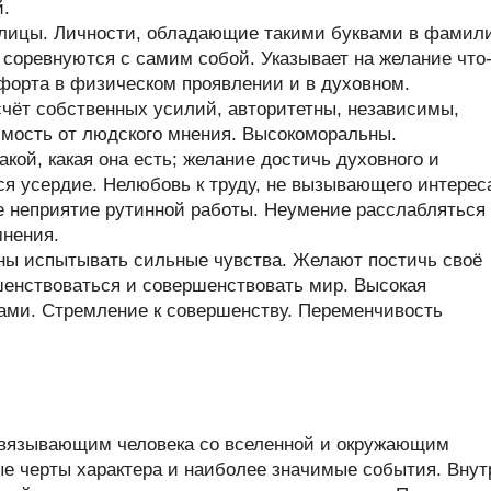
й.
ллицы. Личности, обладающие такими буквами в фамил
и соревнуются с самим собой. Указывает на желание что
форта в физическом проявлении и в духовном.
чёт собственных усилий, авторитетны, независимы,
имость от людского мнения. Высокоморальны.
кой, какая она есть; желание достичь духовного и
ся усердие. Нелюбовь к труду, не вызывающего интерес
е неприятие рутинной работы. Неумение расслабляться
мнения.
ны испытывать сильные чувства. Желают постичь своё
енствоваться и совершенствовать мир. Высокая
ами. Стремление к совершенству. Переменчивость
связывающим человека со вселенной и окружающим
ые черты характера и наиболее значимые события. Внут