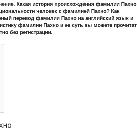
er
at
e
ail
р
онение. Какая история происхождения фамилии Пахно
s
gr
а
циональности человек с фамилией Пахно? Как
ный перевод фамилии Пахно на английский язык и
A
a
в
истику фамилии Пахно и ее суть вы можете прочитат
p
m
и
тно без регистрации.
p
ть
хно