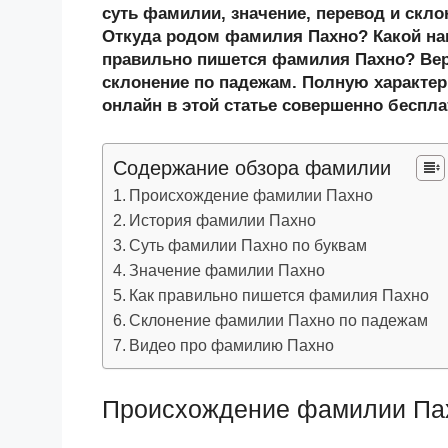
n
c
tt
g
e
.R
p
суть фамилии, значение, перевод и скл
o
e
er
g
J
u
e
Откуда родом фамилия Пахно? Какой на
правильно пишется фамилия Пахно? Вер
kl
b
er
o
склонение по падежам. Полную характер
a
o
ur
онлайн в этой статье совершенно беспла
ss
o
n
ni
k
al
Содержание обзора фамилии
ki
Происхождение фамилии Пахно
История фамилии Пахно
Суть фамилии Пахно по буквам
Значение фамилии Пахно
Как правильно пишется фамилия Пахно
Склонение фамилии Пахно по падежам
Видео про фамилию Пахно
Происхождение фамилии Па