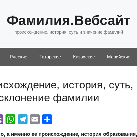
Фамилия.Вебсайт
происхождение, история, суть и значение фамилий
Русские
Татарские
Казахские
Марийские
схождение, история, суть,
 склонение фамилии
Vi
W
T
E
О
y
b
h
el
m
тп
, а именно ее происхождение, история образования