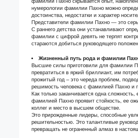
фамилии Пахно скрывается опыт, накопле
нумерологии фамилии Пахно можно опреде
достоинства, недостатки и характер носи
Представители фамилии Пахно — это серь
С раннего детства они устанавливают опр
фамилии с цифрой девять не терпят контр
стараются добиться руководящего положен
Жизненный путь рода и фамилии Пах
Высшие силы приготовили для фамилии Па
превратиться в яркий бриллиант, им потре
прожитый год – это череда проблем, подв
решимость человека с фамилией Пахно и п
Как только заканчивается одна сложность, 
фамилией Пахно проявит стойкость, ее ожи
коллег и место в высшем обществе.
Это прирожденные лидеры, способные увл
решительностью. Это талантливые руково
превращать не ограненный алмаз в настоя