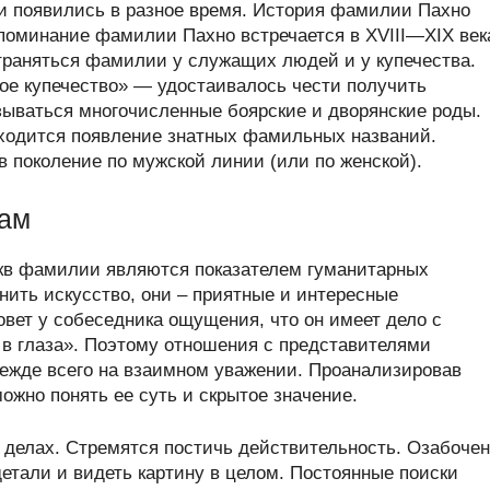
 появились в разное время. История фамилии Пахно
упоминание фамилии Пахно встречается в XVIII—XIX век
страняться фамилии у служащих людей и у купечества.
ое купечество» — удостаивалось чести получить
ываться многочисленные боярские и дворянские роды.
ходится появление знатных фамильных названий.
 поколение по мужской линии (или по женской).
вам
укв фамилии являются показателем гуманитарных
нить искусство, они – приятные и интересные
овет у собеседника ощущения, что он имеет дело с
в глаза». Поэтому отношения с представителями
режде всего на взаимном уважении. Проанализировав
жно понять ее суть и скрытое значение.
делах. Стремятся постичь действительность. Озабоче
тали и видеть картину в целом. Постоянные поиски