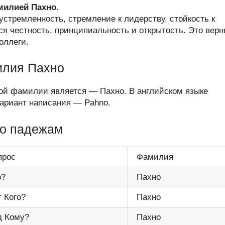
амилией Пахно
.
стремленность, стремление к лидерству, стойкость к
ся честность, принципиальность и открытость. Это вер
оллеги.
илия Пахно
ой фамилии является — Пахно. В английском языке
ариант написания — Pahno.
по падежам
прос
Фамилия
о?
Пахно
т Кого?
Пахно
д Кому?
Пахно