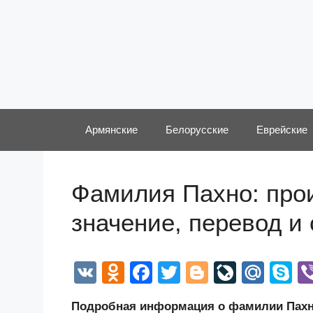
Перейти
к
содержимому
Армянские
Белорусские
Еврейские
Фамилия Пахно: прои
значение, перевод и
V
O
F
T
Bl
Li
M
S
K
d
a
wi
o
v
ail
k
Подробная информация о фамилии Пахно