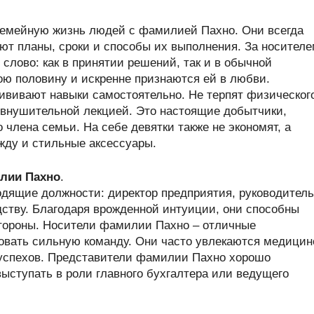
семейную жизнь людей с фамилией Пахно. Они всегда
ют планы, сроки и способы их выполнения. За носител
слово: как в принятии решений, так и в обычной
ою половину и искренне признаются ей в любви.
рививают навыки самостоятельно. Не терпят физическог
 внушительной лекцией. Это настоящие добытчики,
 члена семьи. На себе девятки также не экономят, а
жду и стильные аксессуары.
лии Пахно
.
дящие должности: директор предприятия, руководитель
дству. Благодаря врожденной интуиции, они способны
стороны. Носители фамилии Пахно – отличные
вать сильную команду. Они часто увлекаются медицин
 успехов. Представители фамилии Пахно хорошо
ыступать в роли главного бухгалтера или ведущего