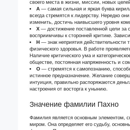
своего места в жизни, миссии, новых целе
А
— самая сильная и яркая буква кири
всегда стремятся к лидерству. Нередко он
изменить, достичь наивысшего уровня ком
Х
— достижение поставленной цели за с
восприимчивы к сторонней критике. Завис
Н
— знак неприятия действительности та
физического здоровья. В работе проявляет
Наличие критического ума и категорическо
обществе, постоянная напряженность и со
О
— стремятся к самопознанию, способ
истинное предназначение. Желание соверш
интуиция, правильно распоряжаются деньг
настроения от восторга к унынию.
Значение фамилии Пахно
Фамилия является основным элементом, 
миром. Она определяет его судьбу, основн