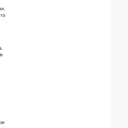
ии,
-то
а.
 в
ри