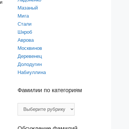
ли
Мазаный
Мига
Стали
Шкроб
Аврова
Москвинов
Деревенец
Долодугин
Набиуллина
Фамилии по категориям
Фамилии
по
категориям
Обсуждение фамилий