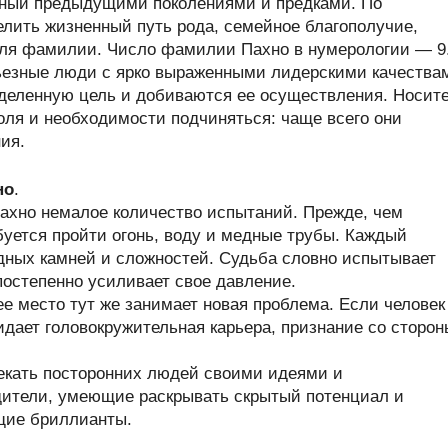
нный предыдущими поколениями и предками. По
лить жизненный путь рода, семейное благополучие,
теля фамилии. Число фамилии Пахно в нумерологии — 9
езные люди с ярко выраженными лидерскими качества
еделенную цель и добиваются ее осуществления. Носит
оля и необходимости подчиняться: чаще всего они
ия.
но
.
хно немалое количество испытаний. Прежде, чем
буется пройти огонь, воду и медные трубы. Каждый
одных камней и сложностей. Судьба словно испытывает
остепенно усиливает свое давление.
ее место тут же занимает новая проблема. Если человек
дает головокружительная карьера, признание со сторон
екать посторонних людей своими идеями и
дители, умеющие раскрывать скрытый потенциал и
щие бриллианты.