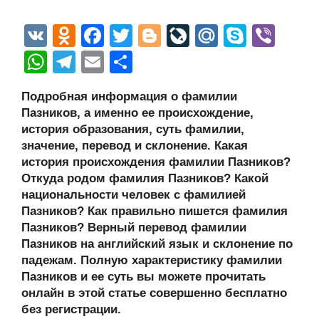
V
O
F
T
Bl
Li
M
S
Vi
K
d
a
wi
o
v
ail
ky
b
W
T
E
О
n
c
tt
g
e
.R
p
er
h
el
m
тп
Подробная информация о фамилии
o
e
er
g
J
u
e
at
e
ail
р
Пазников, а именно ее происхождение,
kl
b
er
o
s
gr
а
история образования, суть фамилии,
a
o
ur
значение, перевод и склонение. Какая
A
a
в
история происхождения фамилии Пазников?
ss
o
n
p
m
и
Откуда родом фамилия Пазников? Какой
ni
k
al
p
ть
национальности человек с фамилией
Пазников? Как правильно пишется фамилия
ki
Пазников? Верный перевод фамилии
Пазников на английский язык и склонение по
падежам. Полную характеристику фамилии
Пазников и ее суть вы можете прочитать
онлайн в этой статье совершенно бесплатно
без регистрации.