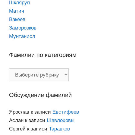
Шкляруп
Матич
Вакеев
Заморозков
Мунтаниол
Фамилии по категориям
Фамилии
по
категориям
Обсуждение фамилий
Ярослав
к записи
Евстифеев
Аслан
к записи
Шавлоховы
Сергей
к записи
Таравков