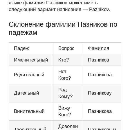
языке фамилия Пазников может иметь
следующий вариант написания — Paznikov.
Склонение фамилии Пазников по
падежам
Падеж
Вопрос
Фамилия
Именительный
Кто?
Пазников
Нет
Родительный
Пазникова
Кого?
Рад
Дательный
Пазникову
Кому?
Вижу
Винительный
Пазникова
Кого?
Доволен
Творительный
Пазниковым