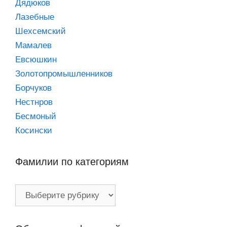
Дядюков
Лазебные
Шехсемский
Мамалев
Евсюшкин
Золотопромышленников
Борчуков
Нестнров
Бесмоный
Косински
Фамилии по категориям
Фамилии
по
категориям