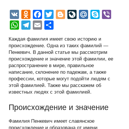
V
O
F
T
Bl
Li
M
S
Vi
K
d
a
wi
o
v
ail
ky
b
W
T
E
О
n
c
tt
g
e
.R
p
er
h
el
m
тп
Каждая фамилия имеет свою историю и
o
e
er
g
J
u
e
at
e
ail
р
происхождение. Одна из таких фамилий —
kl
b
er
o
s
gr
а
Пенкевич. В данной статье мы рассмотрим
a
o
ur
происхождение и значение этой фамилии, ее
A
a
в
распространение в мире, правильное
ss
o
n
p
m
и
написание, склонение по падежам, а также
ni
k
al
p
ть
профессии, которые могут подойти людям с
этой фамилией. Также мы расскажем об
ki
известных людях с этой фамилией.
Происхождение и значение
Фамилия Пенкевич имеет славянское
происхождение и образована от имени