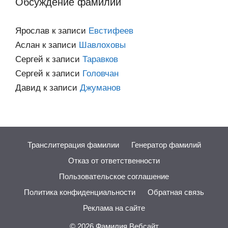
Обсуждение фамилий
Ярослав
к записи
Евстифеев
Аслан
к записи
Шавлоховы
Сергей
к записи
Таравков
Сергей
к записи
Головчан
Давид
к записи
Джуманов
Транслитерация фамилии
Генератор фамилий
Отказ от ответственности
Пользовательское соглашение
Политика конфиденциальности
Обратная связь
Реклама на сайте
© 2026
Фамилия.Вебсайт