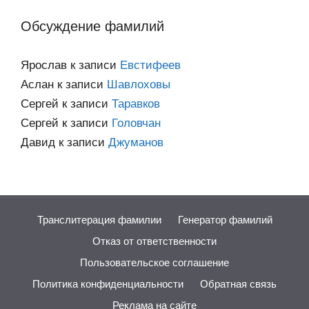
категориям
Обсуждение фамилий
Ярослав
к записи
Евстифеев
Аслан
к записи
Шавлоховы
Сергей
к записи
Таравков
Сергей
к записи
Головчан
Давид
к записи
Джуманов
Транслитерация фамилии
Генератор фамилий
Отказ от ответственности
Пользовательское соглашение
Политика конфиденциальности
Обратная связь
Реклама на сайте