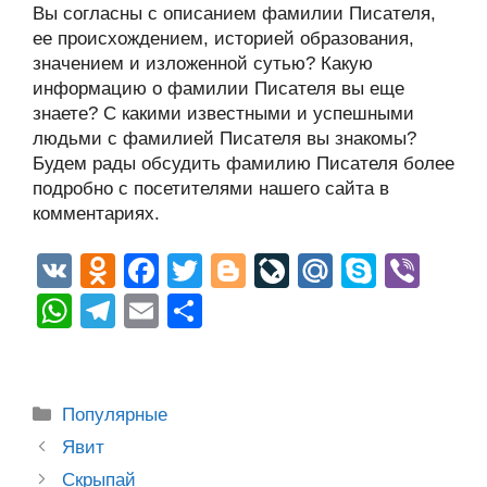
Вы согласны с описанием фамилии Писателя,
ее происхождением, историей образования,
значением и изложенной сутью? Какую
информацию о фамилии Писателя вы еще
знаете? С какими известными и успешными
людьми с фамилией Писателя вы знакомы?
Будем рады обсудить фамилию Писателя более
подробно с посетителями нашего сайта в
комментариях.
V
O
F
T
Bl
Li
M
S
Vi
K
d
a
wi
o
v
ail
ky
b
W
T
E
О
n
c
tt
g
e
.R
p
er
h
el
m
тп
o
e
er
g
J
u
e
at
e
ail
р
kl
b
er
o
s
gr
а
Рубрики
Популярные
a
o
ur
A
a
в
Post
Явит
ss
o
n
navigation
p
m
и
Скрыпай