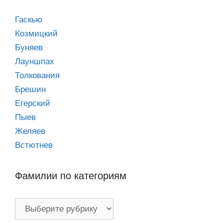
Гаскью
Козмицкий
Буняев
Лауншпах
Толкования
Брешин
Егерский
Пыев
Желяев
Встютнев
Фамилии по категориям
Фамилии
по