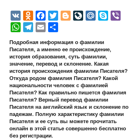
V
O
F
T
Bl
Li
M
S
Vi
K
d
a
wi
o
v
ail
ky
b
W
T
E
О
n
c
tt
g
e
.R
p
er
h
el
m
тп
Подробная информация о фамилии
o
e
er
g
J
u
e
at
e
ail
р
Писателя, а именно ее происхождение,
kl
b
er
o
s
gr
а
история образования, суть фамилии,
a
o
ur
значение, перевод и склонение. Какая
A
a
в
история происхождения фамилии Писателя?
ss
o
n
p
m
и
Откуда родом фамилия Писателя? Какой
ni
k
al
p
ть
национальности человек с фамилией
Писателя? Как правильно пишется фамилия
ki
Писателя? Верный перевод фамилии
Писателя на английский язык и склонение по
падежам. Полную характеристику фамилии
Писателя и ее суть вы можете прочитать
онлайн в этой статье совершенно бесплатно
без регистрации.