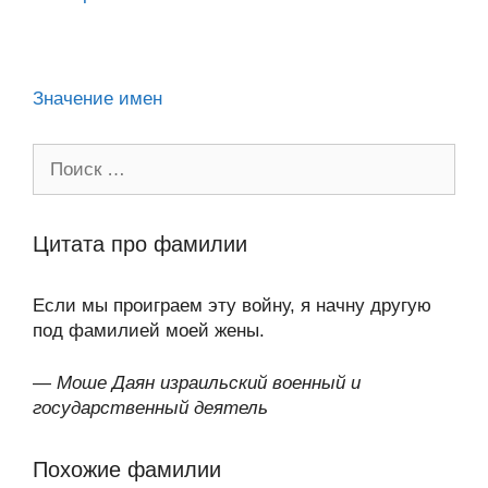
ni
k
al
p
ть
ki
Значение имен
Поиск:
Цитата про фамилии
Если мы проиграем эту войну, я начну другую
под фамилией моей жены.
—
Моше Даян израильский военный и
государственный деятель
Похожие фамилии