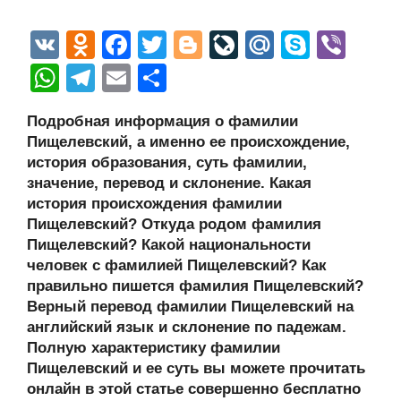
V
O
F
T
Bl
Li
M
S
Vi
K
d
a
wi
o
v
ail
ky
b
W
T
E
О
n
c
tt
g
e
.R
p
er
h
el
m
тп
Подробная информация о фамилии
o
e
er
g
J
u
e
at
e
ail
р
Пищелевский, а именно ее происхождение,
kl
b
er
o
s
gr
а
история образования, суть фамилии,
a
o
ur
значение, перевод и склонение. Какая
A
a
в
история происхождения фамилии
ss
o
n
p
m
и
Пищелевский? Откуда родом фамилия
ni
k
al
p
ть
Пищелевский? Какой национальности
человек с фамилией Пищелевский? Как
ki
правильно пишется фамилия Пищелевский?
Верный перевод фамилии Пищелевский на
английский язык и склонение по падежам.
Полную характеристику фамилии
Пищелевский и ее суть вы можете прочитать
онлайн в этой статье совершенно бесплатно