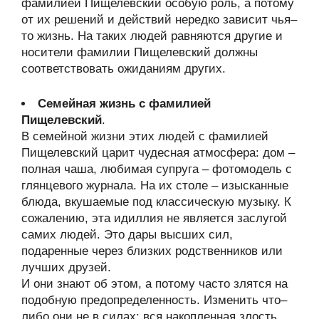
фамилией Пищелевский особую роль, а потому
от их решений и действий нередко зависит чья–
то жизнь. На таких людей равняются другие и
носители фамилии Пищелевский должны
соответствовать ожиданиям других.
Семейная жизнь с фамилией
Пищелевский
.
В семейной жизни этих людей с фамилией
Пищелевский царит чудесная атмосфера: дом –
полная чаша, любимая супруга – фотомодель с
глянцевого журнала. На их столе – изысканные
блюда, вкушаемые под классическую музыку. К
сожалению, эта идиллия не является заслугой
самих людей. Это дары высших сил,
подаренные через близких родственников или
лучших друзей.
И они знают об этом, а потому часто злятся на
подобную предопределенность. Изменить что–
либо они не в силах: вся накопленная злость