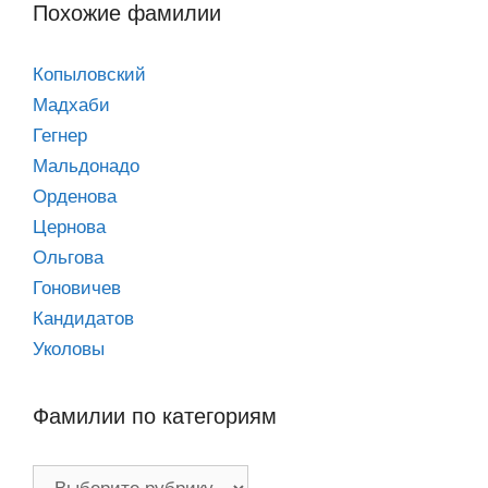
Похожие фамилии
Копыловский
Мадхаби
Гегнер
Мальдонадо
Орденова
Цернова
Ольгова
Гоновичев
Кандидатов
Уколовы
Фамилии по категориям
Фамилии