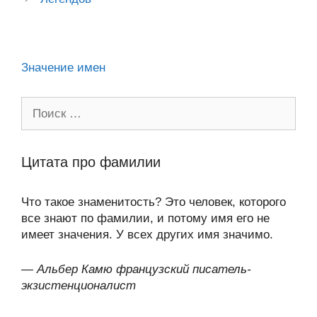
p
m
и
ni
k
al
p
ть
ki
Значение имен
Поиск:
Цитата про фамилии
Что такое знаменитость? Это человек, которого
все знают по фамилии, и потому имя его не
имеет значения. У всех других имя значимо.
—
Альбер Камю французский писатель-
экзистенционалист