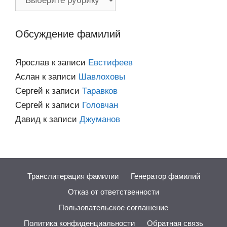
по
категориям
Обсуждение фамилий
Ярослав
к записи
Евстифеев
Аслан
к записи
Шавлоховы
Сергей
к записи
Таравков
Сергей
к записи
Головчан
Давид
к записи
Джуманов
Транслитерация фамилии
Генератор фамилий
Отказ от ответственности
Пользовательское соглашение
Политика конфиденциальности
Обратная связь