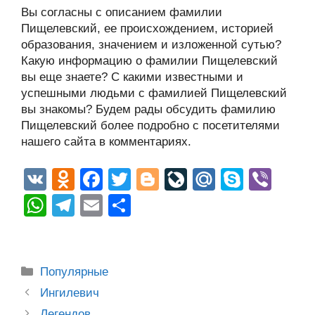
Вы согласны с описанием фамилии
Пищелевский, ее происхождением, историей
образования, значением и изложенной сутью?
Какую информацию о фамилии Пищелевский
вы еще знаете? С какими известными и
успешными людьми с фамилией Пищелевский
вы знакомы? Будем рады обсудить фамилию
Пищелевский более подробно с посетителями
нашего сайта в комментариях.
V
O
F
T
Bl
Li
M
S
Vi
K
d
a
wi
o
v
ail
ky
b
W
T
E
О
n
c
tt
g
e
.R
p
er
h
el
m
тп
o
e
er
g
J
u
e
at
e
ail
р
kl
b
er
o
s
gr
а
Рубрики
Популярные
a
o
ur
A
a
в
Post
Ингилевич
ss
o
n
navigation
Легендов