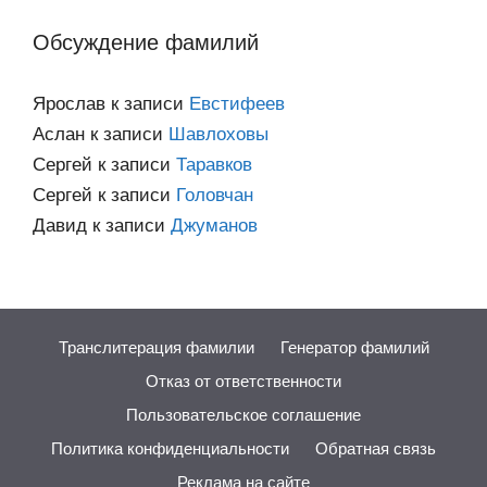
категориям
Обсуждение фамилий
Ярослав
к записи
Евстифеев
Аслан
к записи
Шавлоховы
Сергей
к записи
Таравков
Сергей
к записи
Головчан
Давид
к записи
Джуманов
Транслитерация фамилии
Генератор фамилий
Отказ от ответственности
Пользовательское соглашение
Политика конфиденциальности
Обратная связь
Реклама на сайте