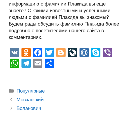
информацию о фамилии Плакида вы еще
знаете? С какими известными и успешными
людьми с фамилией Плакида вы знакомы?
Будем рады обсудить фамилию Плакида более
подробно с посетителями нашего сайта в
комментариях.
V
O
F
T
Bl
Li
M
S
Vi
K
d
a
wi
o
v
ail
ky
b
W
T
E
О
n
c
tt
g
e
.R
p
er
h
el
m
тп
o
e
er
g
J
u
e
at
e
ail
р
kl
b
er
o
s
gr
а
Рубрики
Популярные
a
o
ur
A
a
в
Post
Мовчанский
ss
o
n
navigation
p
m
и
Боланович
ni
k
al
p
ть
ki