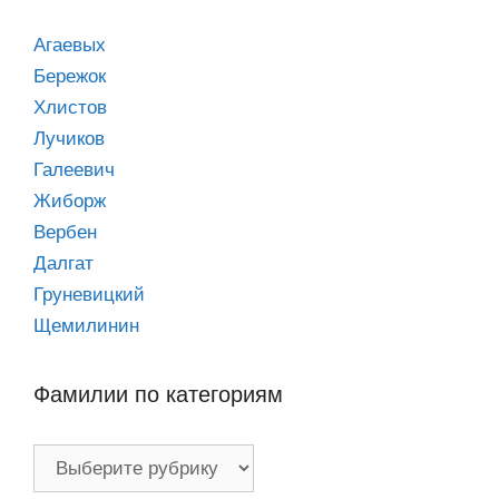
Агаевых
Бережок
Хлистов
Лучиков
Галеевич
Жиборж
Вербен
Далгат
Груневицкий
Щемилинин
Фамилии по категориям
Фамилии
по