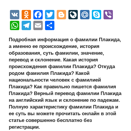
V
O
F
T
Bl
Li
M
S
Vi
K
d
a
wi
o
v
ail
ky
b
W
T
E
О
n
c
tt
g
e
.R
p
er
h
el
m
тп
Подробная информация о фамилии Плакида,
o
e
er
g
J
u
e
at
e
ail
р
а именно ее происхождение, история
kl
b
er
o
s
gr
а
образования, суть фамилии, значение,
a
o
ur
перевод и склонение. Какая история
A
a
в
происхождения фамилии Плакида? Откуда
ss
o
n
p
m
и
родом фамилия Плакида? Какой
ni
k
al
p
ть
национальности человек с фамилией
Плакида? Как правильно пишется фамилия
ki
Плакида? Верный перевод фамилии Плакида
на английский язык и склонение по падежам.
Полную характеристику фамилии Плакида и
ее суть вы можете прочитать онлайн в этой
статье совершенно бесплатно без
регистрации.