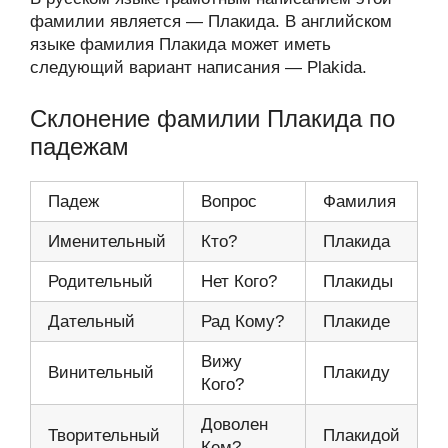
фамилии является — Плакида. В английском
языке фамилия Плакида может иметь
следующий вариант написания — Plakida.
Склонение фамилии Плакида по
падежам
Падеж
Вопрос
Фамилия
Именительный
Кто?
Плакида
Родительный
Нет Кого?
Плакиды
Дательный
Рад Кому?
Плакиде
Вижу
Винительный
Плакиду
Кого?
Доволен
Творительный
Плакидой
Кем?