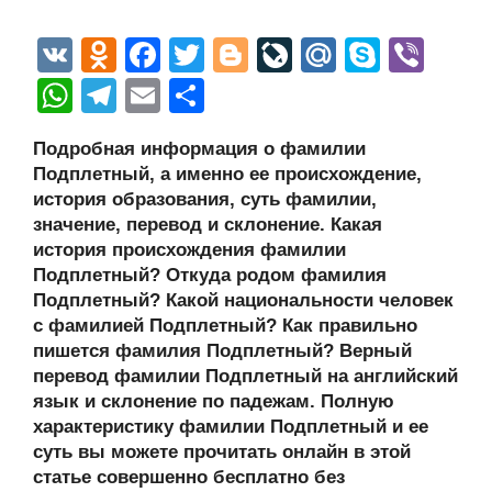
V
O
F
T
Bl
Li
M
S
Vi
K
d
a
wi
o
v
ail
ky
b
W
T
E
О
n
c
tt
g
e
.R
p
er
h
el
m
тп
Подробная информация о фамилии
o
e
er
g
J
u
e
at
e
ail
р
Подплетный, а именно ее происхождение,
kl
b
er
o
s
gr
а
история образования, суть фамилии,
a
o
ur
значение, перевод и склонение. Какая
A
a
в
история происхождения фамилии
ss
o
n
p
m
и
Подплетный? Откуда родом фамилия
ni
k
al
p
ть
Подплетный? Какой национальности человек
с фамилией Подплетный? Как правильно
ki
пишется фамилия Подплетный? Верный
перевод фамилии Подплетный на английский
язык и склонение по падежам. Полную
характеристику фамилии Подплетный и ее
суть вы можете прочитать онлайн в этой
статье совершенно бесплатно без