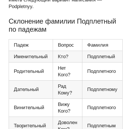
Podpletnyy.
Склонение фамилии Подплетный
по падежам
Падеж
Вопрос
Фамилия
Именительный
Кто?
Подплетный
Нет
Родительный
Подплетного
Кого?
Рад
Дательный
Подплетному
Кому?
Вижу
Винительный
Подплетного
Кого?
Доволен
Творительный
Подплетным