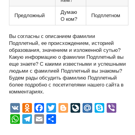
Кем?
Думаю
Предложный
Подплетном
О ком?
Вы согласны с описанием фамилии
Подплетный, ее происхождением, историей
образования, значением и изложенной сутью?
Какую информацию о фамилии Подплетный вы
еще знаете? С какими известными и успешными
людьми с фамилией Подплетный вы знакомы?
Будем рады обсудить фамилию Подплетный
более подробно с посетителями нашего сайта в
комментариях.
V
O
F
T
Bl
Li
M
S
Vi
K
d
a
wi
o
v
ail
ky
b
W
T
E
О
n
c
tt
g
e
.R
p
er
h
el
m
тп