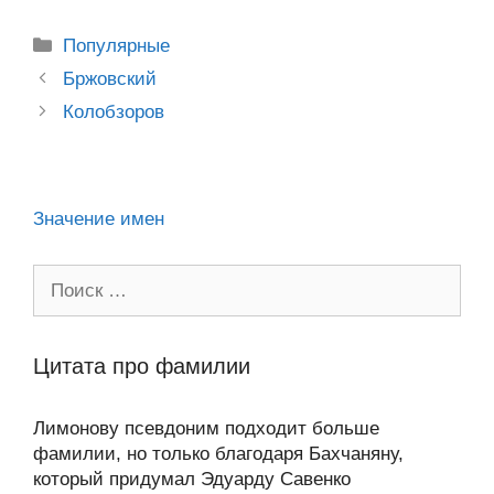
o
e
er
g
J
u
e
at
e
ail
р
kl
b
er
o
s
gr
а
Рубрики
Популярные
a
o
ur
A
a
в
Post
Бржовский
ss
o
n
navigation
p
m
и
Колобзоров
ni
k
al
p
ть
ki
Значение имен
Поиск:
Цитата про фамилии
Лимонову псевдоним подходит больше
фамилии, но только благодаря Бахчаняну,
который придумал Эдуарду Савенко