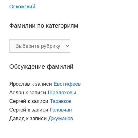
Оскожский
Фамилии по категориям
Фамилии
по
категориям
Обсуждение фамилий
Ярослав
к записи
Евстифеев
Аслан
к записи
Шавлоховы
Сергей
к записи
Таравков
Сергей
к записи
Головчан
Давид
к записи
Джуманов