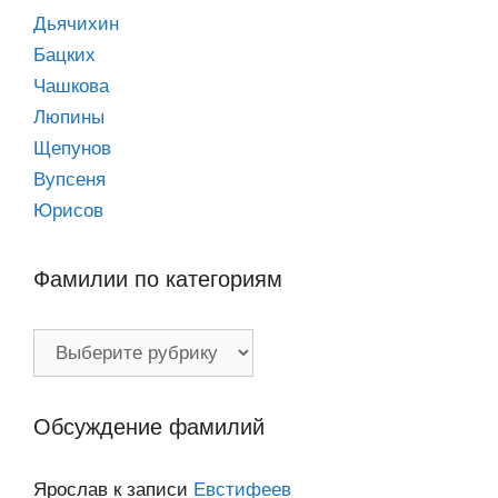
Дьячихин
Бацких
Чашкова
Люпины
Щепунов
Вупсеня
Юрисов
Фамилии по категориям
Фамилии
по
категориям
Обсуждение фамилий
Ярослав
к записи
Евстифеев