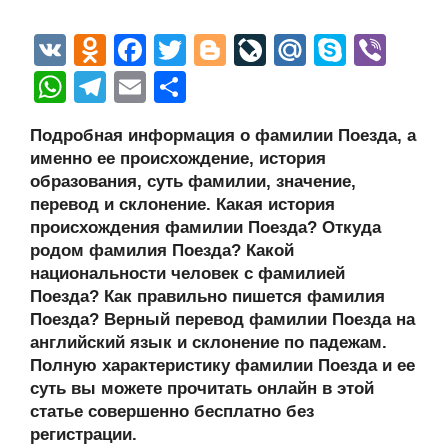
V
O
F
T
Bl
Li
M
S
Vi
K
d
a
wi
o
v
ail
ky
b
W
T
E
О
n
c
tt
g
e
.R
p
er
h
el
m
тп
Подробная информация о фамилии Поезда, а
o
e
er
g
J
u
e
at
e
ail
р
именно ее происхождение, история
kl
b
er
o
s
gr
а
образования, суть фамилии, значение,
a
o
ur
перевод и склонение. Какая история
A
a
в
происхождения фамилии Поезда? Откуда
ss
o
n
p
m
и
родом фамилия Поезда? Какой
ni
k
al
p
ть
национальности человек с фамилией
Поезда? Как правильно пишется фамилия
ki
Поезда? Верный перевод фамилии Поезда на
английский язык и склонение по падежам.
Полную характеристику фамилии Поезда и ее
суть вы можете прочитать онлайн в этой
статье совершенно бесплатно без
регистрации.