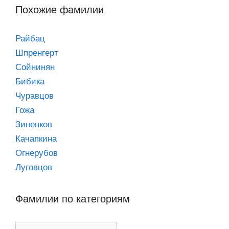
Похожие фамилии
Райбац
Шпренгерт
Сойнинян
Бибика
Чуравцов
Гожа
Зиненков
Качапкина
Огнерубов
Луговцов
Фамилии по категориям
Фамилии