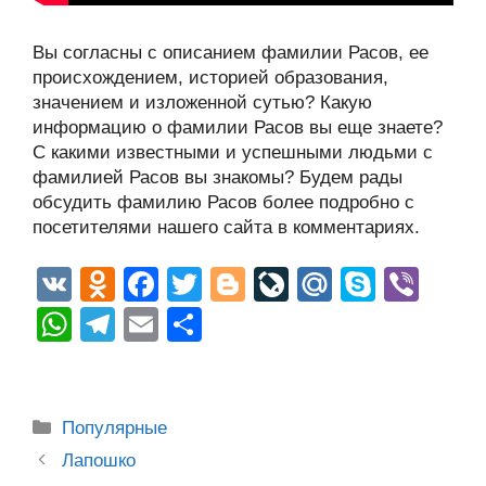
Вы согласны с описанием фамилии Расов, ее
происхождением, историей образования,
значением и изложенной сутью? Какую
информацию о фамилии Расов вы еще знаете?
С какими известными и успешными людьми с
фамилией Расов вы знакомы? Будем рады
обсудить фамилию Расов более подробно с
посетителями нашего сайта в комментариях.
V
O
F
T
Bl
Li
M
S
Vi
K
d
a
wi
o
v
ail
ky
b
W
T
E
О
n
c
tt
g
e
.R
p
er
h
el
m
тп
o
e
er
g
J
u
e
at
e
ail
р
kl
b
er
o
s
gr
а
Рубрики
Популярные
a
o
ur
A
a
в
Post
Лапошко
navigation