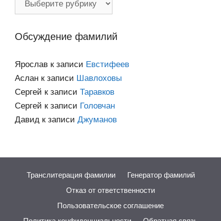
по
категориям
Обсуждение фамилий
Ярослав
к записи
Евстифеев
Аслан
к записи
Шавлоховы
Сергей
к записи
Таравков
Сергей
к записи
Головчан
Давид
к записи
Джуманов
Транслитерация фамилии
Генератор фамилий
Отказ от ответственности
Пользовательское соглашение
Политика конфиденциальности
Обратная связь