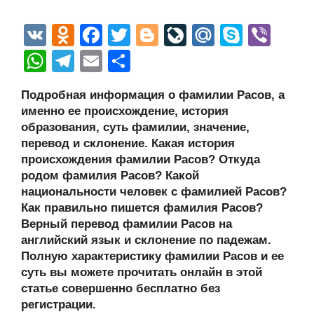
V
O
F
T
Bl
Li
M
S
Vi
K
d
a
wi
o
v
ail
ky
b
W
T
E
О
n
c
tt
g
e
.R
p
er
h
el
m
тп
Подробная информация о фамилии Расов, а
o
e
er
g
J
u
e
at
e
ail
р
именно ее происхождение, история
kl
b
er
o
s
gr
а
образования, суть фамилии, значение,
a
o
ur
перевод и склонение. Какая история
A
a
в
происхождения фамилии Расов? Откуда
ss
o
n
p
m
и
родом фамилия Расов? Какой
ni
k
al
p
ть
национальности человек с фамилией Расов?
Как правильно пишется фамилия Расов?
ki
Верный перевод фамилии Расов на
английский язык и склонение по падежам.
Полную характеристику фамилии Расов и ее
суть вы можете прочитать онлайн в этой
статье совершенно бесплатно без
регистрации.