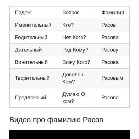
Падеж
Вопрос
Фамилия
Именительный
Кто?
Расов
Родительный
Нет Кого?
Расова
Дательный
Рад Кому?
Расову
Винительный
Вижу Кого?
Расова
Доволен
Творительный
Расовым
Кем?
Думаю О
Предложный
Расове
ком?
Видео про фамилию Расов