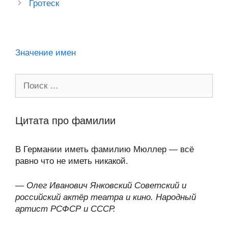
ss
o
n
p
m
и
Гротеск
ni
k
al
p
ть
ki
Значение имен
Поиск:
Цитата про фамилии
В Германии иметь фамилию Мюллер — всё
равно что не иметь никакой.
—
Олег Иванович Янковский Советский и
российский актёр театра и кино. Народный
артист РСФСР и СССР.