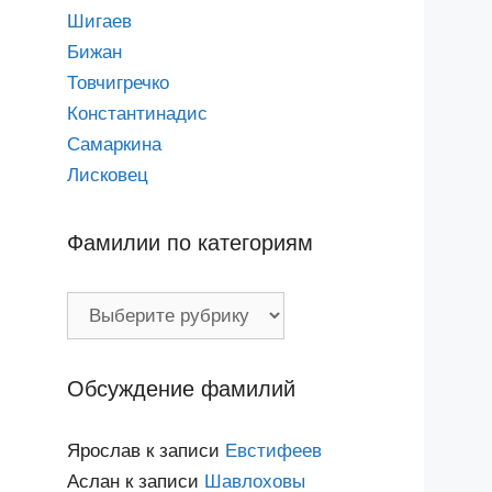
Шигаев
Бижан
Товчигречко
Константинадис
Самаркина
Лисковец
Фамилии по категориям
Фамилии
по
категориям
Обсуждение фамилий
Ярослав
к записи
Евстифеев
Аслан
к записи
Шавлоховы