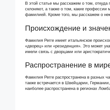
n
c
tt
g
e
.R
p
В этой статье мы расскажем о том, откуда
o
e
er
g
J
u
e
склоняют, а также о том, какие профессии
фамилией. Кроме того, мы расскажем о не
kl
b
er
o
a
o
ur
Происхождение и значе
ss
o
n
ni
k
al
Фамилия Регге имеет итальянское происхож
«дворец» или «резиденция». Это может ука
ki
имели связь с дворцами или аристократич
Распространение в мир
Фамилия Регге распространена в разных ча
также встречается в Швейцарии, Германии
наиболее распространена в регионах Лом