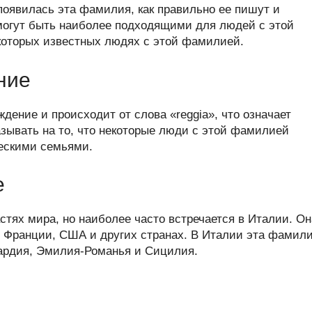
er
at
e
ail
р
 появилась эта фамилия, как правильно ее пишут и
s
gr
а
 могут быть наиболее подходящими для людей с этой
которых известных людях с этой фамилией.
A
a
в
p
m
и
ние
p
ть
дение и происходит от слова «reggia», что означает
зывать на то, что некоторые люди с этой фамилией
ескими семьями.
е
стях мира, но наиболее часто встречается в Италии. Он
, Франции, США и других странах. В Италии эта фамил
бардия, Эмилия-Романья и Сицилия.