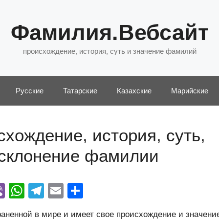
Фамилия.Вебсайт
происхождение, история, суть и значение фамилий
Русские
Татарские
Казахские
Марийские
схождение, история, суть,
 склонение фамилии
Vi
W
T
E
О
y
b
h
el
m
тп
аненной в мире и имеет свое происхождение и значени