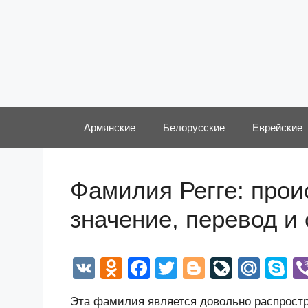
Перейти
к
содержимому
Армянские
Белорусские
Еврейские
Фамилия Регге: прои
значение, перевод и
V
O
F
T
Bl
Li
M
S
K
d
a
wi
o
v
ail
k
Эта фамилия является довольно распростр